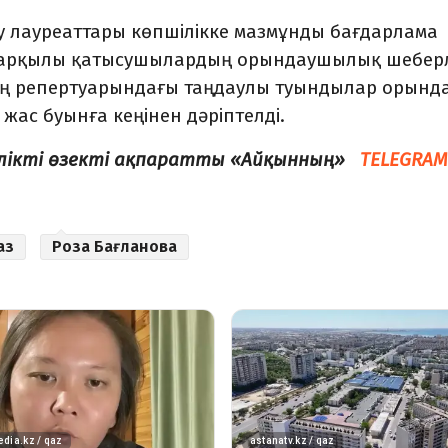
ау лауреаттары көпшілікке мазмұнды бағдарлама
 арқылы қатысушылардың орындаушылық шеберл
ның репертуарындағы таңдаулы туындылар орынд
ас буынға кеңінен дәріптелді.
елікті өзекті ақпаратты «Айқынның»
TELEGRAM
аз
Роза Бағланова