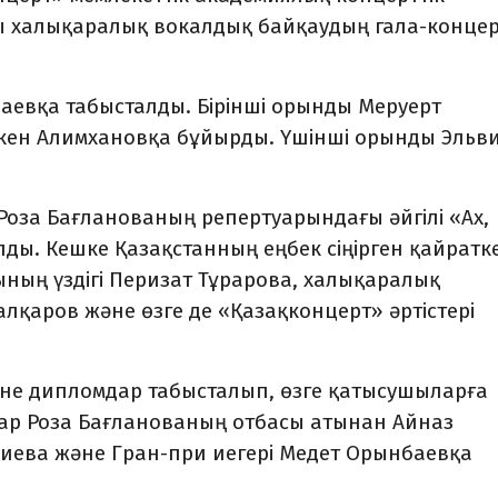
 халықаралық вокалдық байқаудың гала-концер
аевқа табысталды. Бірінші орынды Меруерт
әкен Алимхановқа бұйырды. Үшінші орынды Эльв
за Бағланованың репертуарындағы әйгілі «Ах,
ды. Кешке Қазақстанның еңбек сіңірген қайратке
ының үздігі Перизат Тұрарова, халықаралық
қаров және өзге де «Қазақконцерт» әртістері
леріне дипломдар табысталып, өзге қатысушыларға
тар Роза Бағланованың отбасы атынан Айназ
лиева және Гран-при иегері Медет Орынбаевқа