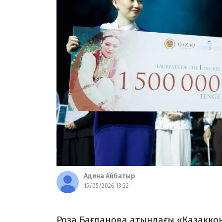
Адина Айбатыр
15/05/2026 13:22
Роза Бағланова атындағы «Қазақкон