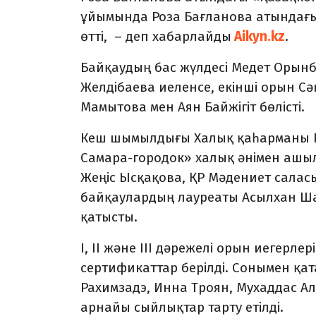
ұйымында Роза Бағланова атындағы
өтті, – деп хабарлайды
Aikyn.kz
.
Байқаудың бас жүлдесі Медет Орынб
Желдібаева иеленсе, екінші орын С
Мамытова мен Аян Байжігіт бөлісті.
Кеш шымылдығы Халық қаһарманы Ро
Самара-городок» халық әнімен ашыл
Жеңіс Ысқақова, ҚР Мәдениет салас
байқаулардың лауреаты Асылхан Шал
қатысты.
I, II және III дәрежелі орын иегер
сертификаттар берілді. Сонымен қа
Рахимзадэ, Инна Троян, Мухаддас А
арнайы сыйлықтар тарту етілді.