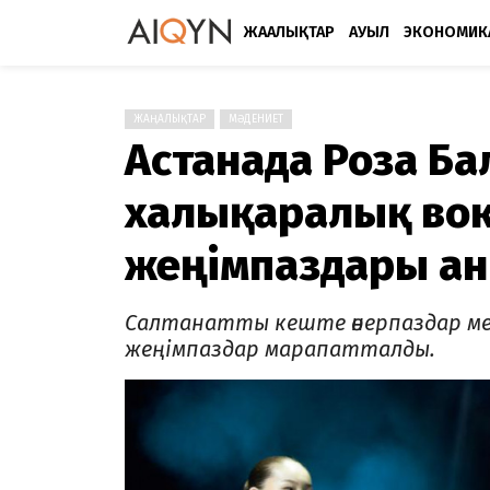
ЖАҢАЛЫҚТАР
АУЫЛ
ЭКОНОМИК
ЖАҢАЛЫҚТАР
МӘДЕНИЕТ
Астанада Роза Ба
халықаралық во
жеңімпаздары а
Салтанатты кеште өнерпаздар мен 
жеңімпаздар марапатталды.