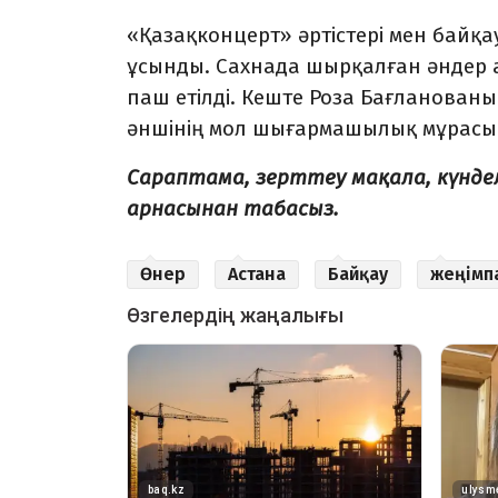
«Қазақконцерт» әртістері мен байқ
ұсынды. Сахнада шырқалған әндер
паш етілді. Кеште Роза Бағланова
әншінің мол шығармашылық мұрасы ж
Сараптама, зерттеу мақала, күнд
арнасынан табасыз.
Өнер
Астана
Байқау
жеңімп