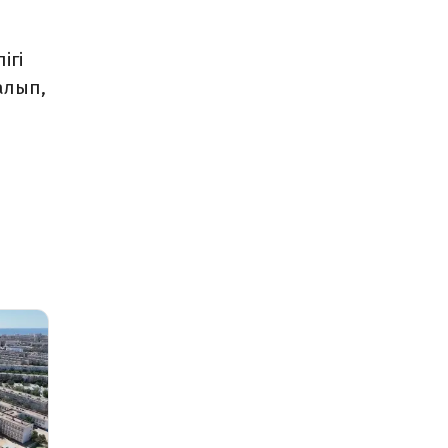
ігі
алып,