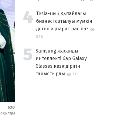
Tesla-ның Қытайдағы
бизнесі сатылуы мүмкін
деген ақпарат рас па?
588
Samsung жасанды
интеллекті бар Galaxy
Glasses көзілдірігін
таныстырды
331
630
оқылды