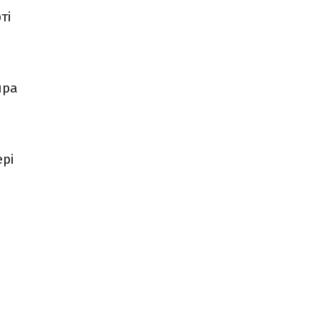
ті
ира
рі