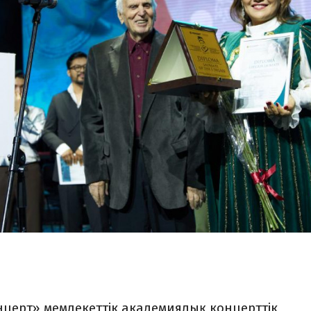
церт» мемлекеттік академиялық концерттік