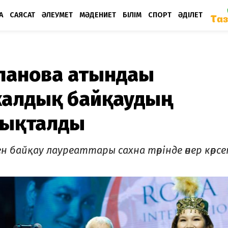
А
САЯСАТ
ӘЛЕУМЕТ
МӘДЕНИЕТ
БІЛІМ
СПОРТ
ӘДІЛЕТ
ғланова атындағы
калдық байқаудың
нықталды
байқау лауреаттары сахна төрінде өнер көрсе