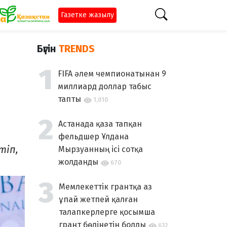
Газетке жазылу
Бүгін
TRENDS
FIFA әлем чемпионатынан 9
миллиард доллар табыс
тапты
1,010
Астанада қаза тапқан
фельдшер Ұлдана
тіп,
Мырзуанның ісі сотқа
жолданды
670
Мемлекеттік грантқа аз
ұпай жетпей қалған
талапкерлерге қосымша
грант бөлінетін болды
632