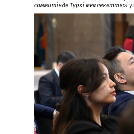
саммитінде Түркі мемлекеттері