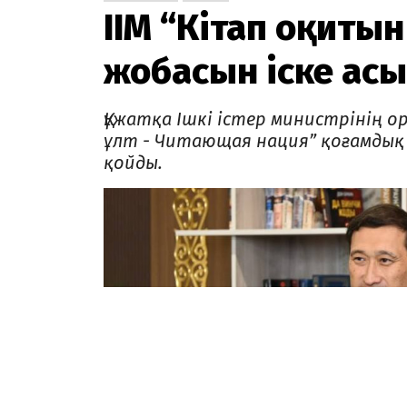
ІІМ “Кітап оқиты
жобасын іске ас
Құжатқа Ішкі істер министрінің 
ұлт - Читающая нация” қоғамдық
қойды.