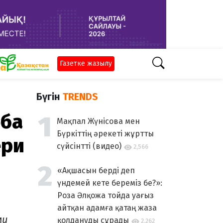
Газетке жазылу
Бүгін
TRENDS
оба
Мақпал Жүнісова мен
Бүркіттің әрекеті жұртты
ери
сүйсінтті (видео)
2,566
«Ақшасын берді деп
үндемей кете береміз бе?»:
Роза Әлқожа тойда уағыз
айтқан адамға қатаң жаза
ми
қолдануды сұрады
2,262