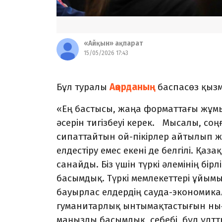
«Айқын» ақпарат
15/05/2026 17:43
Бұл туралы
Ақорданың
баспасөз қызм
«Ең бастысы, жаңа форматтағы жұмы
әсерін тигізбеуі керек. Мысалы, со
сипаттайтын ой-пікірлер айтылып жү
елдестіру емес екені де белгілі. Қа
санайды. Біз үшін түркі әлемінің бір
басымдық. Түркі мемлекеттері ұйымы 
бауырлас елдердің сауда-экономик
гуманитарлық ынтымақтастығын ныға
маңызды басымдық, себебі, бұл ұлтт