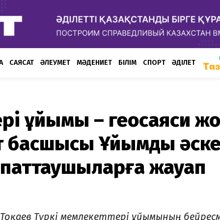
А
САЯСАТ
ӘЛЕУМЕТ
МӘДЕНИЕТ
БІЛІМ
СПОРТ
ӘДІЛЕТ
ері ұйымы – геосаяси ж
т басшысы Ұйымды әск
сипаттаушыларға жауап
Тоқаев Түркі мемлекеттері ұйымының бейрес