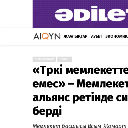
ЖАҢАЛЫҚТАР
АУЫЛ
ЭКОНОМИК
ЖАҢАЛЫҚТАР
САЯСАТ
«Түркі мемлекетт
емес» – Мемлеке
альянс ретінде 
берді
Мемлекет басшысы Қасым-Жомарт 