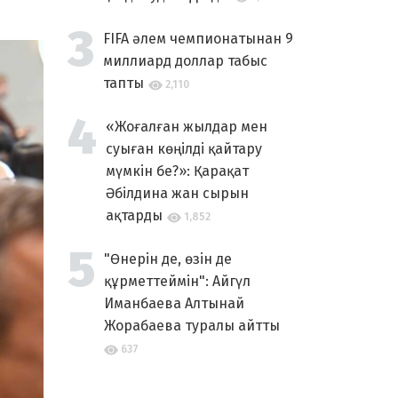
FIFA әлем чемпионатынан 9
миллиард доллар табыс
тапты
2,110
«Жоғалған жылдар мен
суыған көңілді қайтару
мүмкін бе?»: Қарақат
Әбілдина жан сырын
ақтарды
1,852
"Өнерін де, өзін де
құрметтеймін": Айгүл
Иманбаева Алтынай
Жорабаева туралы айтты
637