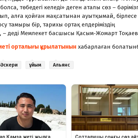
болса, төбедегі келеді» деген аталы сөз – бәріміз
лып, алға қойған мақсатынан ауытқымай, бірлесе
осу тамыры бір, тарихы ортақ елдеріміздің
з», – деді Мемлекет басшысы Қасым-Жомарт Тоқае
ниеті орталығы құрылатынын
хабарлаған болатын
Әскери
ұйым
Альянс