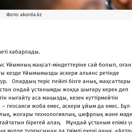
Фото: akorda.kz
еті хабарлады.
с Ұйымның мақсат-міндеттеріне сай болып, оған 
ңғы кезде Ұйымымызды әскери альянс ретінде
р. Олардың теріс пейілі бізге анық, мақсаттары
зақстан ондай ұстанымды жоққа шығару керек деп
лігін нығайту аса маңызды, кезек күттірмейтін
– геосаяси жоба емес, әскери ұйым да емес. Бұл 
алық, жоғары технологиялық, цифрлық және мәд
йтатын бірегей алаң. Мұндай ұстаным еліміз ү
ық мүдде тұрғысынан да тиімді екені анық. «Алта