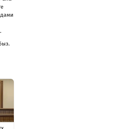
ге
 дами
в.
быз.