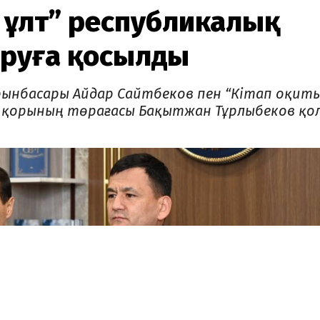
н ұлт” республикалық
ыруға қосылды
орынбасары Айдар Сайтбеков пен “Кітап оқит
 қорының төрағасы Бақытжан Тұрлыбеков қо