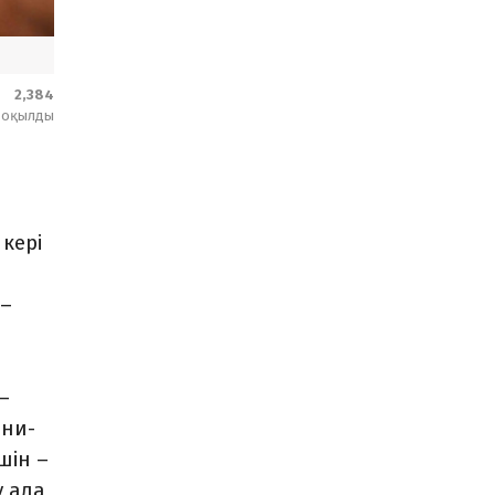
2,384
оқылды
кері
 –
–
ени-
шін –
у ала