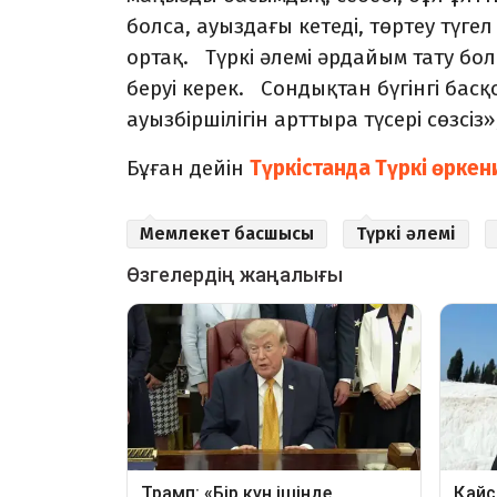
болса, ауыздағы кетеді, төртеу түгел 
ортақ. Түркі әлемі әрдайым тату бо
беруі керек. Сондықтан бүгінгі басқ
ауызбіршілігін арттыра түсері сөзсі
Бұған дейін
Түркістанда Түркі өрке
Мемлекет басшысы
Түркі әлемі