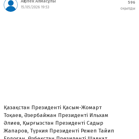
Ақтілек Алмасұлы
596
15/05/2026 19:53
оқылды
Қазақстан Президенті Қасым-Жомарт
Тоқаев, Әзербайжан Президенті Ильхам
Әлиев, Қырғызстан Президенті Садыр
Жапаров, Түркия Президенті Режеп Тайип
Ердоған, Өзбекстан Президенті Шавкат