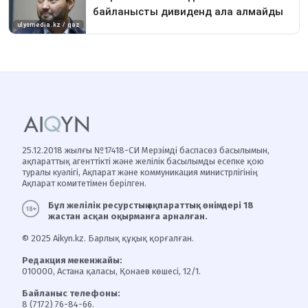
25.12.2018 жылғы №17418-СИ Мерзімді баспасөз басылымын,
ақпараттық агенттікті және желілік басылымды есепке қою
туралы куәлігі, Ақпарат және коммуникация министрлігінің
Ақпарат комитетімен берілген.
Бұл желілік ресурстың ақпараттық өнімдері 18
жастан асқан оқырманға арналған.
© 2025 Aikyn.kz. Барлық құқық қорғалған.
Редакция мекенжайы:
010000, Астана қаласы, Қонаев көшесі, 12/1.
Байланыс телефоны:
8 (7172) 76-84-66.