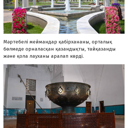
Мәртебелі меймандар қабірхананы, орталық
бөлмеде орналасқан қазандықты, тайқазанды
және қола лауханы аралап көрді.