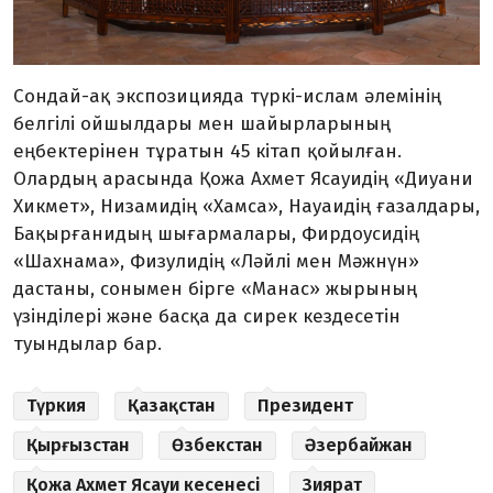
Сондай-ақ экспозицияда түркі-ислам әлемінің
белгілі ойшылдары мен шайырларының
еңбектерінен тұратын 45 кітап қойылған.
Олардың арасында Қожа Ахмет Ясауидің «Диуани
Хикмет», Низамидің «Хамса», Науаидің ғазалдары,
Бақырғанидың шығармалары, Фирдоусидің
«Шахнама», Физулидің «Ләйлі мен Мәжнүн»
дастаны, сонымен бірге «Манас» жырының
үзінділері және басқа да сирек кездесетін
туындылар бар.
Түркия
Қазақстан
Президент
Қырғызстан
Өзбекстан
Әзербайжан
Қожа Ахмет Ясауи кесенесі
Зиярат