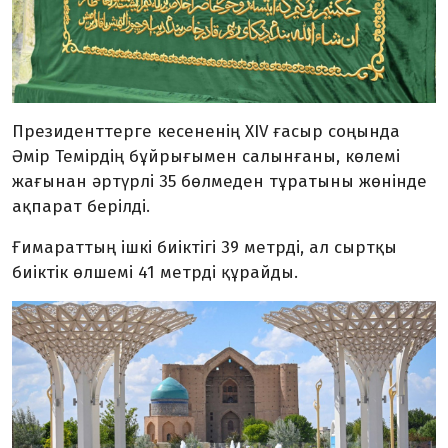
Президенттерге кесененің XIV ғасыр соңында
Әмір Темірдің бұйрығымен салынғаны, көлемі
жағынан әртүрлі 35 бөлмеден тұратыны жөнінде
ақпарат берілді.
Ғимараттың ішкі биіктігі 39 метрді, ал сыртқы
биіктік өлшемі 41 метрді құрайды.