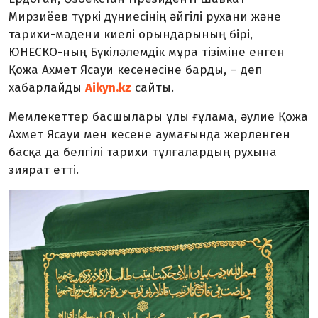
Мирзиёев түркі дүниесінің әйгілі рухани және
тарихи-мәдени киелі орындарының бірі,
ЮНЕСКО-ның Бүкіләлемдік мұра тізіміне енген
Қожа Ахмет Ясауи кесенесіне барды, – деп
хабарлайды
Aikyn.kz
сайты.
Мемлекеттер басшылары ұлы ғұлама, әулие Қожа
Ахмет Ясауи мен кесене аумағында жерленген
басқа да белгілі тарихи тұлғалардың рухына
зиярат етті.