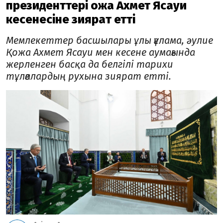
президенттері Қожа Ахмет Ясауи
кесенесіне зиярат етті
Мемлекеттер басшылары ұлы ғұлама, әулие
Қожа Ахмет Ясауи мен кесене аумағында
жерленген басқа да белгілі тарихи
тұлғалардың рухына зиярат етті.