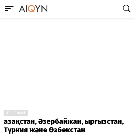
ЖАҢАЛЫҚТАР
Қазақстан, Әзербайжан, Қырғызстан,
Түркия және Өзбекстан