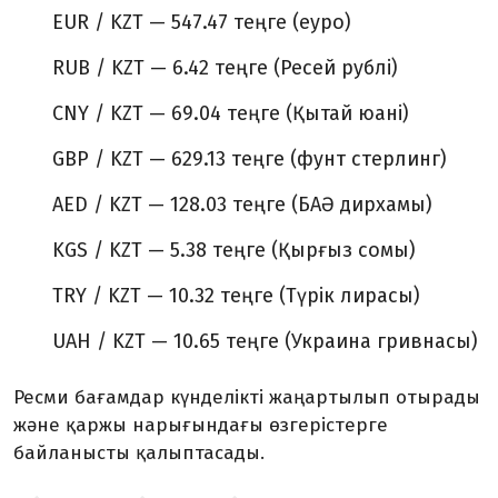
EUR / KZT — 547.47 теңге (еуро)
RUB / KZT — 6.42 теңге (Ресей рублі)
CNY / KZT — 69.04 теңге (Қытай юані)
GBP / KZT — 629.13 теңге (фунт стерлинг)
AED / KZT — 128.03 теңге (БАӘ дирхамы)
KGS / KZT — 5.38 теңге (Қырғыз сомы)
TRY / KZT — 10.32 теңге (Түрік лирасы)
UAH / KZT — 10.65 теңге (Украина гривнасы)
Ресми бағамдар күнделікті жаңартылып отырады
және қаржы нарығындағы өзгерістерге
байланысты қалыптасады.