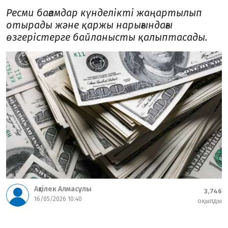
Ресми бағамдар күнделікті жаңартылып
отырады және қаржы нарығындағы
өзгерістерге байланысты қалыптасады.
Ақтілек Алмасұлы
3,746
16/05/2026 10:40
оқылды