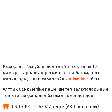
Қазақстан Республикасының Ұлттық Банкі 16
мамырға арналған ресми валюта бағамдарын
жариялады, – деп хабарлайды
Aikyn.kz
сайты.
Ұлттық банк мәліметінше, шетел валюталарының
теңгеге шаққандағы бағамы төмендегідей:
USD / KZT — 470.17 теңге (АҚШ доллары)