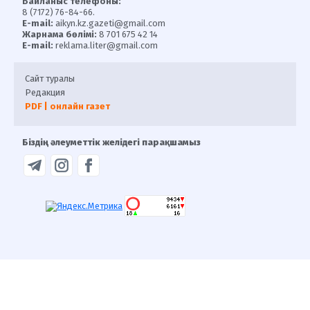
Байланыс телефоны:
8 (7172) 76-84-66.
E-mail:
aikyn.kz.gazeti@gmail.com
Жарнама бөлімі:
8 701 675 42 14
E-mail:
reklama.liter@gmail.com
Сайт туралы
Редакция
PDF | онлайн газет
Біздің әлеуметтік желідегі парақшамыз