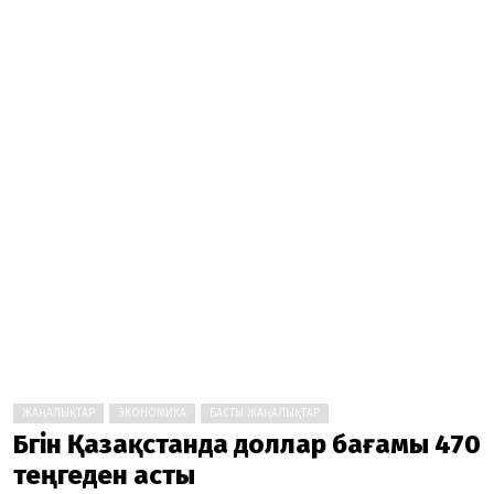
ЖАҢАЛЫҚТАР
ЭКОНОМИКА
БАСТЫ ЖАҢАЛЫҚТАР
Бүгін Қазақстанда доллар бағамы 470
теңгеден асты