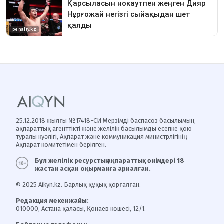
25.12.2018 жылғы №17418-СИ Мерзімді баспасөз басылымын,
ақпараттық агенттікті және желілік басылымды есепке қою
туралы куәлігі, Ақпарат және коммуникация министрлігінің
Ақпарат комитетімен берілген.
Бұл желілік ресурстың ақпараттық өнімдері 18
жастан асқан оқырманға арналған.
© 2025 Aikyn.kz. Барлық құқық қорғалған.
Редакция мекенжайы:
010000, Астана қаласы, Қонаев көшесі, 12/1.