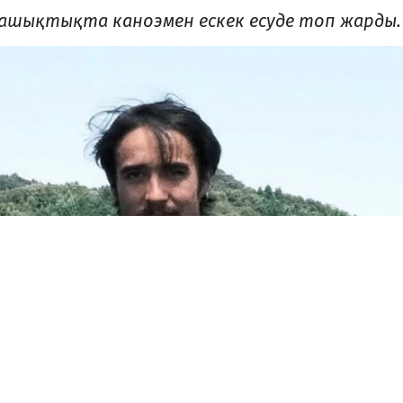
қашықтықта каноэмен ескек есуде топ жарды.