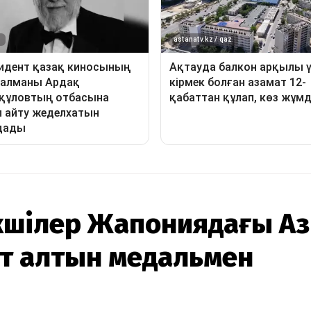
екшілер Жапониядағы А
т алтын медальмен