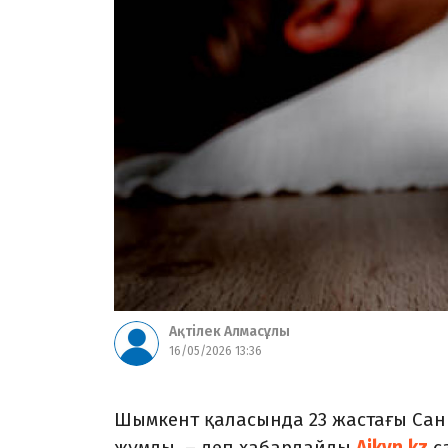
Ақтілек Алмасұлы
16/05/2026 13:36
Шымкент қаласында 23 жастағы Сан
жұмды, – деп хабарлайды
Aikyn.kz
с