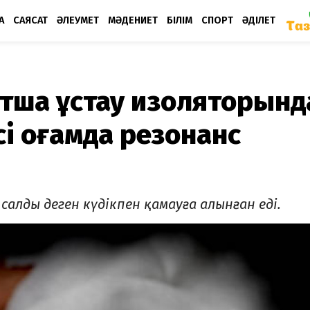
А
САЯСАТ
ӘЛЕУМЕТ
МӘДЕНИЕТ
БІЛІМ
СПОРТ
ӘДІЛЕТ
ытша ұстау изоляторынд
ісі қоғамда резонанс
салды деген күдікпен қамауға алынған еді.