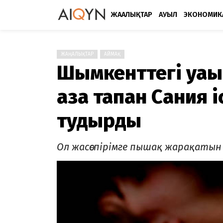
ЖАҢАЛЫҚТАР
АУЫЛ
ЭКОНОМИК
ЖАҢАЛЫҚТАР
АЙМАҚ
Шымкенттегі уақ
қаза тапқан Сания 
тудырды
Ол жасөспірімге пышақ жарақатын 