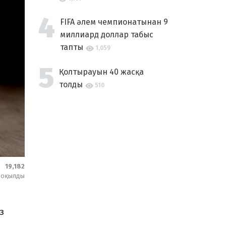
FIFA әлем чемпионатынан 9
миллиард доллар табыс
тапты
1,059
Қолтырауын 40 жасқа
толды
510
19,182
оқылды
з