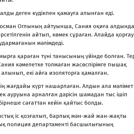
лды деген күдікпен қамауға алынған еді.
осман Оглының айтуынша, Сания оқиға алдынд
рсетілгенін айтып, көмек сұраған. Алайда қорға
аудармағанын мәлімдеді.
амырға қараған түні танысының үйінде болған. Те
ания кәмелетке толмаған жасөспірімге пышақ
 алынып, екі айға изоляторға қамалған.
нің жағдайы күрт нашарлаған. Алдын ала мәлімет
ек ауруына арналған дәрісін шамадан тыс ішіп
 бірнеше сағаттан кейін қайтыс болды.
стық іс қозғалып, барлық мән-жай жан-жақты
алық полиция департаменті басшылығының