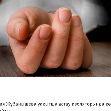
ия Жұбанышева уақытша ұстау изоляторында кө
айты.