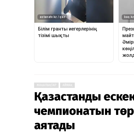
ЖАҢАЛЫҚТАР
АЙМАҚ
Қазақстандық еск
чемпионатын төр
аяқтады