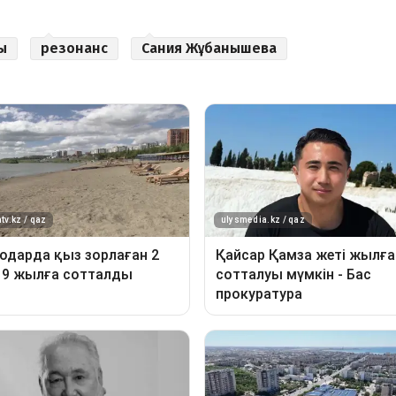
ы
резонанс
Сания Жұбанышева