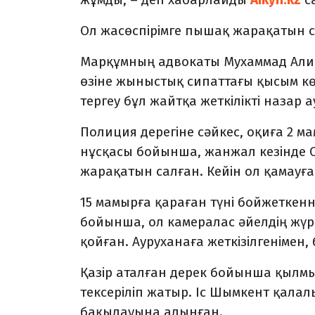
Ол жасөспірімге пышақ жарақатын са
Марқұмның адвокаты Мухаммад Али
өзіне жыныстық сипаттағы қысым кө
тергеу бұл жайтқа жеткілікті назар 
Полиция дерегіне сәйкес, оқиға 2 м
нұсқасы бойынша, жанжал кезінде С
жарақатын салған. Кейін ол қамауға
15 мамырға қараған түні бойжеткен
бойынша, ол камералас әйелдің жүр
қойған. Ауруханаға жеткізілгенімен,
Қазір аталған дерек бойынша қылмы
тексеріліп жатыр. Іс Шымкент қал
бақылауына алынған.