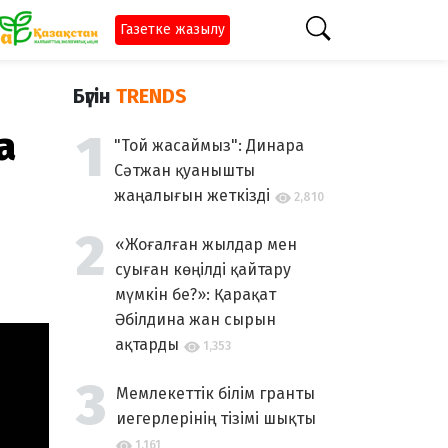
Газетке жазылу
Бүгін
TRENDS
а
"Той жасаймыз": Динара
Сәтжан қуанышты
жаңалығын жеткізді
2,810
«Жоғалған жылдар мен
суыған көңілді қайтару
мүмкін бе?»: Қарақат
Әбілдина жан сырын
ақтарды
1,353
Мемлекеттік білім гранты
иегерлерінің тізімі шықты
1,161