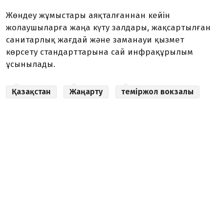
Жөндеу жұмыстары аяқталғаннан кейін
жолаушыларға жаңа күту залдары, жақсартылған
санитарлық жағдай және заманауи қызмет
көрсету стандарттарына сай инфрақұрылым
ұсынылады.
Қазақстан
Жаңарту
теміржол вокзалы