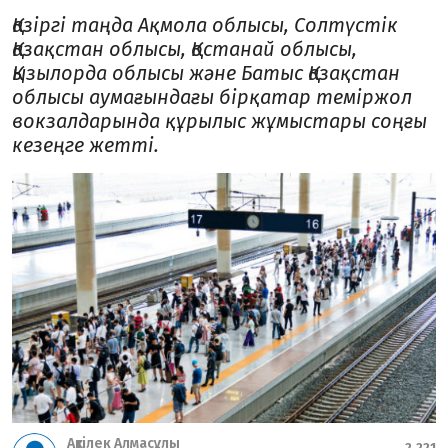
Қазіргі таңда Ақмола облысы, Солтүстік
Қазақстан облысы, Қостанай облысы,
Қызылорда облысы және Батыс Қазақстан
облысы аумағындағы бірқатар теміржол
вокзалдарында құрылыс жұмыстары соңғы
кезеңге жетті.
Ақтілек Алмасұлы
2,221