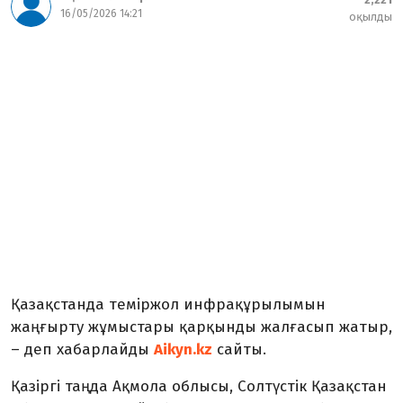
16/05/2026 14:21
оқылды
Қазақстанда теміржол инфрақұрылымын
жаңғырту жұмыстары қарқынды жалғасып жатыр,
– деп хабарлайды
Aikyn.kz
сайты.
Қазіргі таңда Ақмола облысы, Солтүстік Қазақстан