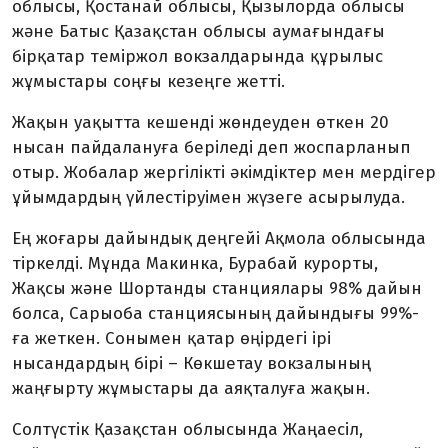
облысы, Қостанай облысы, Қызылорда облысы
және Батыс Қазақстан облысы аумағындағы
бірқатар теміржол вокзалдарында құрылыс
жұмыстары соңғы кезеңге жетті.
Жақын уақытта кешенді жөндеуден өткен 20
нысан пайдалануға беріледі деп жоспарланып
отыр. Жобалар жергілікті әкімдіктер мен мердігер
ұйымдардың үйлестіруімен жүзеге асырылуда.
Ең жоғары дайындық деңгейі Ақмола облысында
тіркелді. Мұнда Макинка, Бурабай курорты,
Жақсы және Шортанды станциялары 98% дайын
болса, Сарыоба станциясының дайындығы 99%-
ға жеткен. Сонымен қатар өңірдегі ірі
нысандардың бірі – Көкшетау вокзалының
жаңғырту жұмыстары да аяқталуға жақын.
Солтүстік Қазақстан облысында Жаңаесіл,