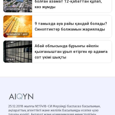
25.12.2018 жылғы №17418-СИ Мерзімді баспасөз басылымын,
ақпараттық агенттікті және желілік басылымды есепке қою
туралы куәлігі, Ақпарат және коммуникация министрлігінің