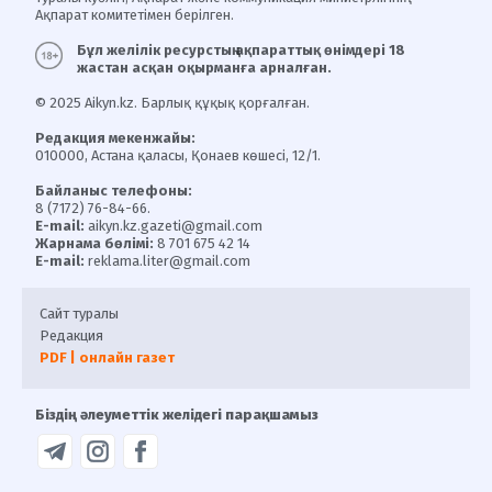
Ақпарат комитетімен берілген.
Бұл желілік ресурстың ақпараттық өнімдері 18
жастан асқан оқырманға арналған.
© 2025 Aikyn.kz. Барлық құқық қорғалған.
Редакция мекенжайы:
010000, Астана қаласы, Қонаев көшесі, 12/1.
Байланыс телефоны:
8 (7172) 76-84-66.
E-mail:
aikyn.kz.gazeti@gmail.com
Жарнама бөлімі:
8 701 675 42 14
E-mail:
reklama.liter@gmail.com
Сайт туралы
Редакция
PDF | онлайн газет
Біздің әлеуметтік желідегі парақшамыз