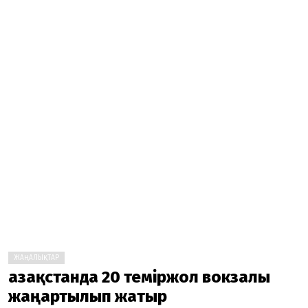
ЖАҢАЛЫҚТАР
Қазақстанда 20 теміржол вокзалы
жаңартылып жатыр