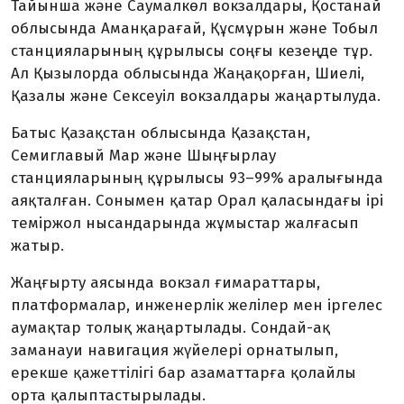
Тайынша және Саумалкөл вокзалдары, Қостанай
облысында Аманқарағай, Құсмұрын және Тобыл
станцияларының құрылысы соңғы кезеңде тұр.
Ал Қызылорда облысында Жаңақорған, Шиелі,
Қазалы және Сексеуіл вокзалдары жаңартылуда.
Батыс Қазақстан облысында Қазақстан,
Семиглавый Мар және Шыңғырлау
станцияларының құрылысы 93–99% аралығында
аяқталған. Сонымен қатар Орал қаласындағы ірі
теміржол нысандарында жұмыстар жалғасып
жатыр.
Жаңғырту аясында вокзал ғимараттары,
платформалар, инженерлік желілер мен іргелес
аумақтар толық жаңартылады. Сондай-ақ
заманауи навигация жүйелері орнатылып,
ерекше қажеттілігі бар азаматтарға қолайлы
орта қалыптастырылады.