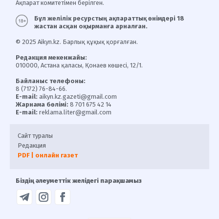
Ақпарат комитетімен берілген.
Бұл желілік ресурстың ақпараттық өнімдері 18
жастан асқан оқырманға арналған.
© 2025 Aikyn.kz. Барлық құқық қорғалған.
Редакция мекенжайы:
010000, Астана қаласы, Қонаев көшесі, 12/1.
Байланыс телефоны:
8 (7172) 76-84-66.
E-mail:
aikyn.kz.gazeti@gmail.com
Жарнама бөлімі:
8 701 675 42 14
E-mail:
reklama.liter@gmail.com
Сайт туралы
Редакция
PDF | онлайн газет
Біздің әлеуметтік желідегі парақшамыз