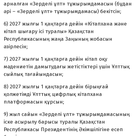
арналған «Зерделі ұлт» тұжырымдамасын (бұдан
әрі – «Зерделі ұлт» тұжырымдамасы) бекітсін;
6) 2027 жылғы 1 қаңтарға дейін «Кітапхана және
кітап шығару ісі туралы» Қазақстан
Республикасының жаңа Заңының жобасын
әзірлесін;
7) 2027 жылғы 1 қаңтарға дейін кітап оқу
мәдениетін дамытудағы жетістіктері үшін Ұлттық
сыйлық тағайындасын;
8) 2027 жылғы 1 қаңтарға дейін бірыңғай
қолжетімді Ұлттық цифрлық кітапхана
платформасын құрсын;
9) жыл сайын «Зерделі ұлт» тұжырымдамасының
іске асырылу барысы туралы Қазақстан
Республикасы Президентінің Әкімшілігіне есеп