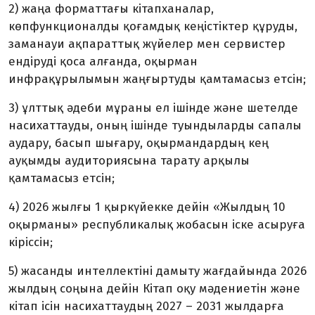
2) жаңа форматтағы кітапханалар,
көпфункционалды қоғамдық кеңістіктер құруды,
заманауи ақпараттық жүйелер мен сервистер
ендіруді қоса алғанда, оқырман
инфрақұрылымын жаңғыртуды қамтамасыз етсін;
3) ұлттық әдеби мұраны ел ішінде және шетелде
насихаттауды, оның ішінде туындыларды сапалы
аудару, басып шығару, оқырмандардың кең
ауқымды аудиториясына тарату арқылы
қамтамасыз етсін;
4) 2026 жылғы 1 қыркүйекке дейін «Жылдың 10
оқырманы» республикалық жобасын іске асыруға
кіріссін;
5) жасанды интеллектіні дамыту жағдайында 2026
жылдың соңына дейін Кітап оқу мәдениетін және
кітап ісін насихаттаудың 2027 – 2031 жылдарға