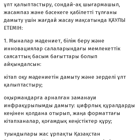
ұлт қалыптастыру, сондай-ақ шығармашыл,
жасампаз және бәсекеге қабілетті тұлғаны
дамыту үшін жағдай жасау мақсатында ҚАУЛЫ
ЕТЕМІН:
1. Мыналар мәдениет, білім беру және
инновациялар салаларындағы мемлекеттік
саясаттың басым бағыттары болып
айқындалсын:
кітап оқу мәдениетін дамыту және зерделі ұлт
қалыптастыру;
оқырмандарға арналған заманауи
инфрақұрылымды дамыту: цифрлық құралдарды
кеңінен қолдана отырып, жаңа форматтағы
кітапханалар, қоғамдық кеңістіктер құру;
туындылары жас ұрпақты Қазақстан