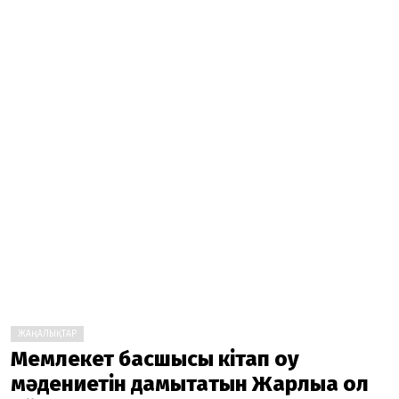
ЖАҢАЛЫҚТАР
Мемлекет басшысы кітап оқу
мәдениетін дамытатын Жарлыққа қол