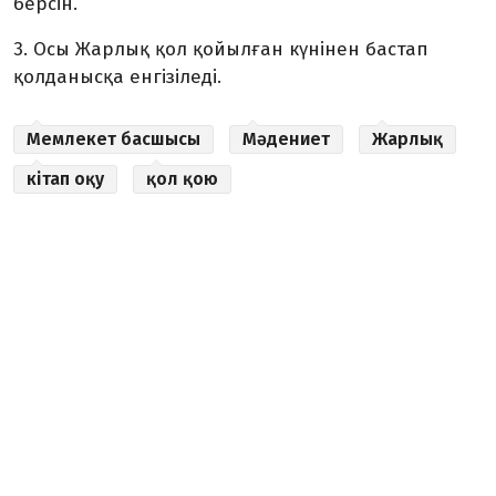
берсін.
3. Осы Жарлық қол қойылған күнінен бастап
қолданысқа енгізіледі.
Мемлекет басшысы
Мәдениет
Жарлық
кітап оқу
қол қою