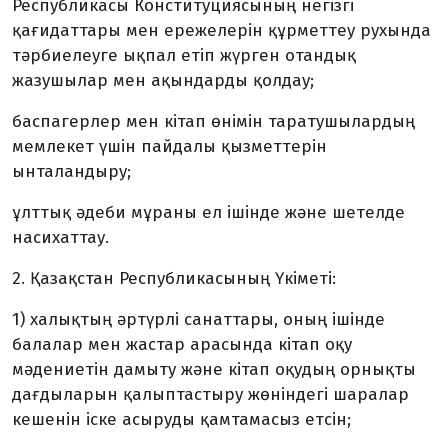
Республикасы Конституциясының негізгі
қағидаттары мен ережелерін құрметтеу рухында
тәрбиелеуге ықпал етіп жүрген отандық
жазушылар мен ақындарды қолдау;
баспагерлер мен кітап өнімін таратушылардың
мемлекет үшін пайдалы қызметтерін
ынталандыру;
ұлттық әдеби мұраны ел ішінде және шетелде
насихаттау.
2. Қазақстан Республикасының Үкіметі:
1) халықтың әртүрлі санаттары, оның ішінде
балалар мен жастар арасында кітап оқу
мәдениетін дамыту және кітап оқудың орнықты
дағдыларын қалыптастыру жөніндегі шаралар
кешенін іске асыруды қамтамасыз етсін;