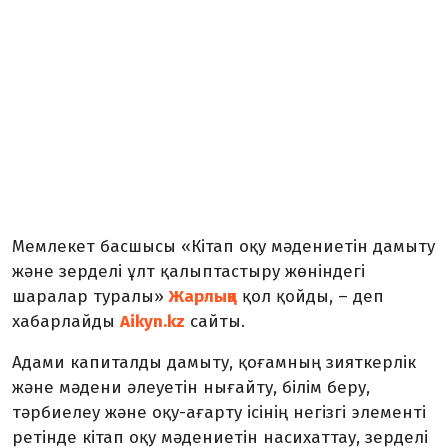
Мемлекет басшысы «Кітап оқу мәдениетін дамыту
және зерделі ұлт қалыптастыру жөніндегі
шаралар туралы»
Жарлыққа
қол қойды, – деп
хабарлайды
Aikyn.kz
сайты.
Адами капиталды дамыту, қоғамның зияткерлік
және мәдени әлеуетін нығайту, білім беру,
тәрбиелеу және оқу-ағарту ісінің негізгі элементі
ретінде кітап оқу мәдениетін насихаттау, зерделі