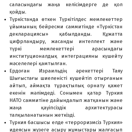
саласындағы жаңа келісімдерге де қол
қойды.
Түркістанда өткен Түркітілдес мемлекеттер
ұйымының бейресми саммитінде «Түркістан
декларациясы» қабылданды. Құжатта
цифрландыру, жасанды интеллект және
түркі мемлекеттері арасындағы
институционалдық интеграцияны күшейту
мәселелері қамтылған.
Ердоған Израильдің әрекеттері Таяу
Шығыстағы шиеленісті күшейтіп отырғанын
айтып, аймақта тұрақтылық орнату қажет
екенін мәлімдеді. Сонымен қатар Түркия
НАТО саммитіне дайындалып жатқанын және
жаңа қауіпсіздік архитектурасы
талқыланатынын жеткізді.
Түркия басшысы елде «терроризмсіз Түркия»
идеясын жүзеге асыру жұмыстары жалғасып