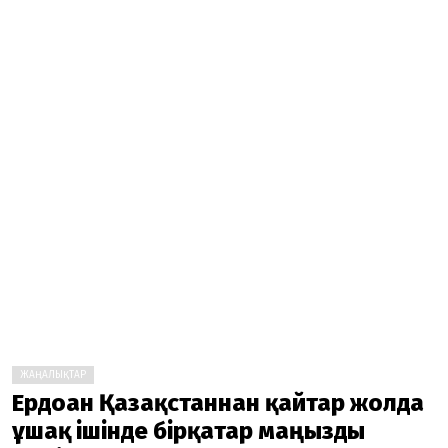
ЖАҢАЛЫҚТАР
Ердоған Қазақстаннан қайтар жолда
ұшақ ішінде бірқатар маңызды