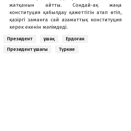
жатқанын айтты. Сондай-ақ жаңа
конституция қабылдау қажеттігін атап өтіп,
қазіргі заманға сай азаматтық конституция
керек екенін мәлімдеді.
Президент
ұшақ
Ердоған
Президент ұшағы
Түркие