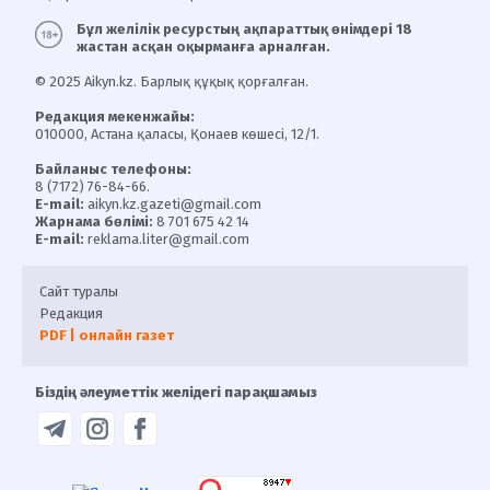
Бұл желілік ресурстың ақпараттық өнімдері 18
жастан асқан оқырманға арналған.
© 2025 Aikyn.kz. Барлық құқық қорғалған.
Редакция мекенжайы:
010000, Астана қаласы, Қонаев көшесі, 12/1.
Байланыс телефоны:
8 (7172) 76-84-66.
E-mail:
aikyn.kz.gazeti@gmail.com
Жарнама бөлімі:
8 701 675 42 14
E-mail:
reklama.liter@gmail.com
Сайт туралы
Редакция
PDF | онлайн газет
Біздің әлеуметтік желідегі парақшамыз