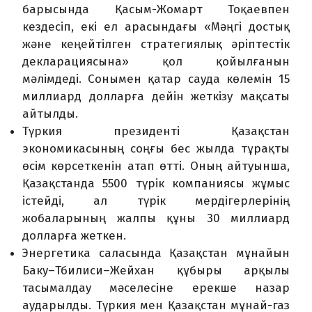
барысында Қасым-Жомарт Тоқаевпен
кездесіп, екі ел арасындағы «Мәңгі достық
және кеңейтілген стратегиялық әріптестік
декларациясына» қол қойылғанын
мәлімдеді. Сонымен қатар сауда көлемін 15
миллиард долларға дейін жеткізу мақсаты
айтылды.
Түркия президенті Қазақстан
экономикасының соңғы бес жылда тұрақты
өсім көрсеткенін атап өтті. Оның айтуынша,
Қазақстанда 5500 түрік компаниясы жұмыс
істейді, ал түрік мердігерлерінің
жобаларының жалпы құны 30 миллиард
долларға жеткен.
Энергетика саласында Қазақстан мұнайын
Баку–Тбилиси–Жейхан құбыры арқылы
тасымалдау мәселесіне ерекше назар
аударылды. Түркия мен Қазақстан мұнай-газ