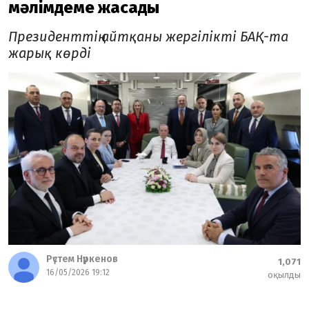
мәлімдеме жасады
Президенттің айтқаны жергілікті БАҚ-та
жарық көрді
Рүстем Нүркенов
1,071
16/05/2026 19:12
оқылды