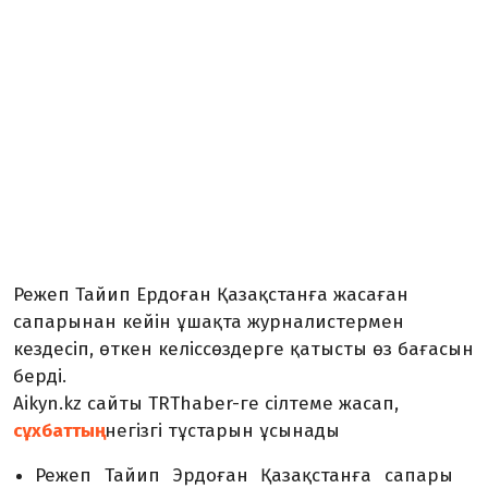
Режеп Тайип Ердоған Қазақстанға жасаған
сапарынан кейін ұшақта журналистермен
кездесіп, өткен келіссөздерге қатысты өз бағасын
берді.
Aikyn.kz сайты TRThaber-ге сілтеме жасап,
сұхбаттың
негізгі тұстарын ұсынады
Режеп Тайип Эрдоған Қазақстанға сапары