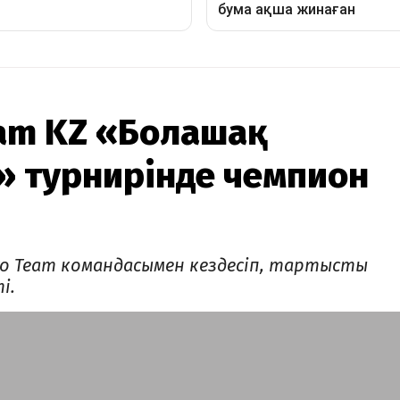
am KZ «Болашақ
» турнирінде чемпион
o Team командасымен кездесіп, тартысты
і.