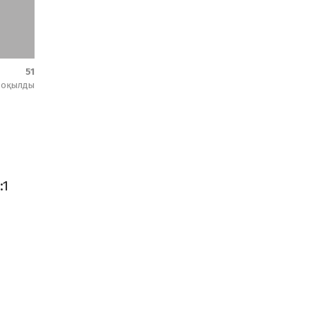
51
оқылды
:1