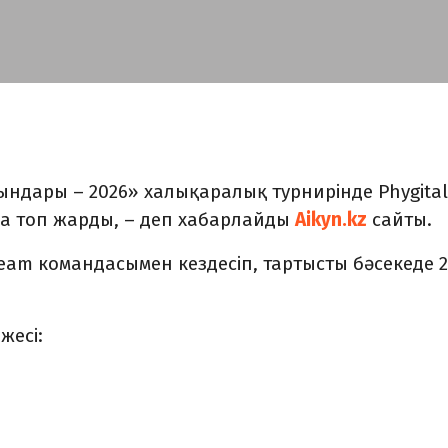
ндары – 2026» халықаралық турнирінде Phygital
а топ жарды, – деп хабарлайды
Aikyn.kz
сайты.
am командасымен кездесіп, тартысты бәсекеде 2
жесі: