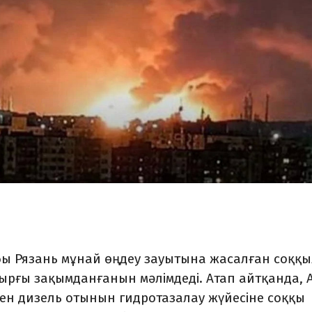
бы Рязань мұнай өңдеу зауытына жасалған соққ
ырғы зақымданғанын мәлімдеді. Атап айтқанда, А
мен дизель отынын гидротазалау жүйесіне соққы