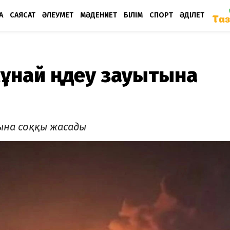
А
САЯСАТ
ӘЛЕУМЕТ
МӘДЕНИЕТ
БІЛІМ
СПОРТ
ӘДІЛЕТ
ұнай өңдеу зауытына
тына соққы жасады