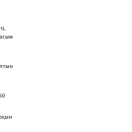
і.
басым
алтын
50
арқын