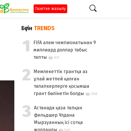
Газетке жазылу
Бүгін
TRENDS
FIFA әлем чемпионатынан 9
миллиард доллар табыс
тапты
931
Мемлекеттік грантқа аз
ұпай жетпей қалған
талапкерлерге қосымша
грант бөлінетін болды
568
Астанада қаза тапқан
фельдшер Ұлдана
Мырзуанның ісі сотқа
жолданды
568