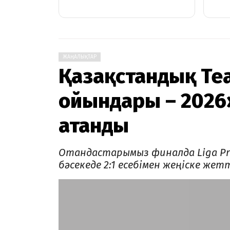
ЖАҢАЛЫҚТАР
Қазақстандық Te
ойындары – 2026
атанды
Отандастарымыз финалда Liga Pr
бәсекеде 2:1 есебімен жеңіске жетт