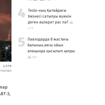
Tesla-ның Қытайдағы
бизнесі сатылуы мүмкін
деген ақпарат рас па?
479
Павлодарда 8 жастағы
баланың аяғы ойын
алаңында қысылып қалды
280
2,578
оқылды
ылар
ВТ-3,