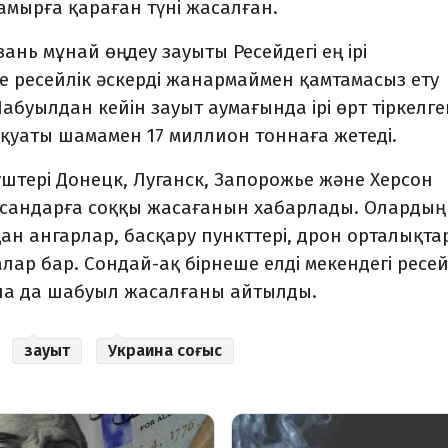
амырға қараған түні жасалған.
ань мұнай өңдеу зауыты Ресейдегі ең ірі
е ресейлік әскерді жанармаймен қамтамасыз ету
буылдан кейін зауыт аумағында ірі өрт тіркелге
қуаты шамамен 17 миллион тоннаға жетеді.
штері Донецк, Луганск, Запорожье және Херсон
ысандарға соққы жасағанын хабарлады. Олардың
ан ангарлар, басқару пункттері, дрон орталықта
ар бар. Сондай-ақ бірнеше елді мекендегі ресей
на да шабуыл жасалғаны айтылды.
зауыт
Украина соғыс