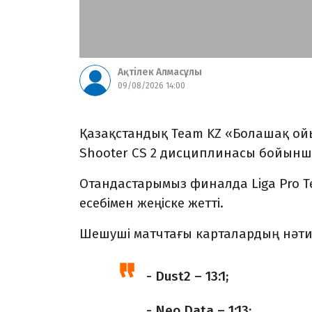
Ақтілек Алмасұлы
09/08/2026 14:00
Қазақстандық Team KZ «Болашақ ойы
Shooter CS 2 дисциплинасы бойынш
Отандастарымыз финалда Liga Pro Te
есебімен жеңіске жетті.
Шешуші матчтағы карталардың нәти
- Dust2 – 13:1;
- Neo Data – 1:13;