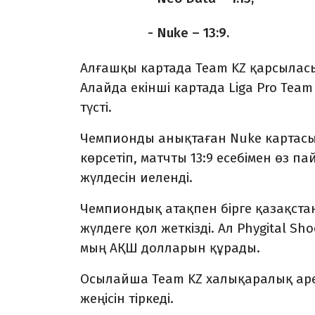
- Nuke – 13:9.
Алғашқы картада Team KZ қарсыласына
Алайда екінші картада Liga Pro Tea
түсті.
Чемпионды анықтаған Nuke картас
көрсетіп, матчты 13:9 есебімен өз 
жүлдесін иеленді.
Чемпиондық атақпен бірге қазақста
жүлдеге қол жеткізді. Ал Phygital 
мың АҚШ долларын құрады.
Осылайша Team KZ халықаралық аре
жеңісін тіркеді.