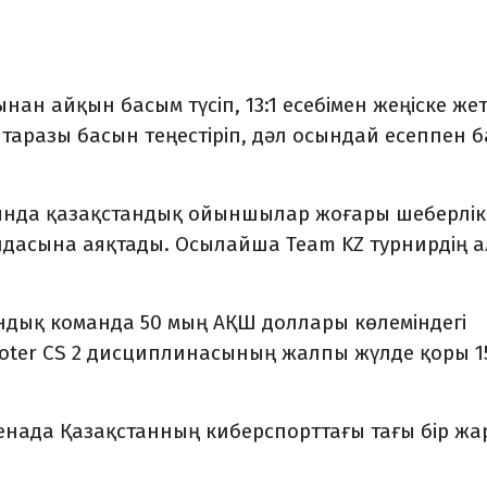
н айқын басым түсіп, 13:1 есебімен жеңіске жетт
m таразы басын теңестіріп, дәл осындай есеппен 
ында қазақстандық ойыншылар жоғары шеберлік
пайдасына аяқтады. Осылайша Team KZ турнирдің 
ндық команда 50 мың АҚШ доллары көлеміндегі
Shooter CS 2 дисциплинасының жалпы жүлде қоры 1
нада Қазақстанның киберспорттағы тағы бір ж