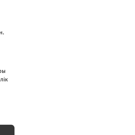
н.
ры
лік