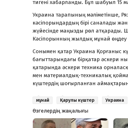
тигені хабарланды. Бұл шабуыл 15 м
Украина тарапының мәліметінше, Ряз
кәсіпорындардың бірі саналады жән
жүйесінде маңызды рөл атқарады. Ша
Кәсіпорынның жылдық мұнай өңдеу 
Сонымен қатар Украина Қорғаныс кү
бағыттарындағы бірқатар әскери н
қатарында әскери техника орналасқ
мен материалдық-техникалық қоймал
күштердің шоғырланған аймақтары
мұнай
Қарулы күштер
Украина