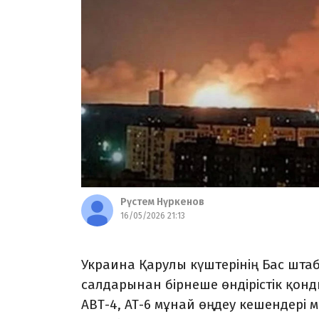
Рүстем Нүркенов
16/05/2026 21:13
Украина Қарулы күштерінің Бас шта
салдарынан бірнеше өндірістік қонд
АВТ-4, АТ-6 мұнай өңдеу кешендері 