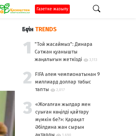
Газетке жазылу
Бүгін
TRENDS
"Той жасаймыз": Динара
Сәтжан қуанышты
жаңалығын жеткізді
3,113
FIFA әлем чемпионатынан 9
миллиард доллар табыс
тапты
2,017
«Жоғалған жылдар мен
суыған көңілді қайтару
мүмкін бе?»: Қарақат
Әбілдина жан сырын
ақтарды
1,690