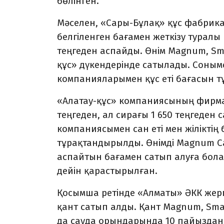
бөлінген.
Мәселен, «Сары-Бұлақ» құс фабрика
белгіленген бағамен жеткізу туралы
теңгеден аспайды. Өнім Magnum, Smal
құс» дүкендерінде сатылады. Соныме
компанияларымен құс еті бағасын т
«Алатау-құс» компаниясының фирмалық
теңгеден, ал сирағы 1 650 теңгеден 
компаниясымен сан еті мен жіліктің б
тұрақтандырылды. Өнімді Magnum Cash
аспайтын бағамен сатып алуға бола
дейін қарастырылған.
Қосымша ретінде «Алматы» ӘКК жергі
қант сатып алды. Қант Magnum, Sma
да сауда орындарында 10 пайыздан