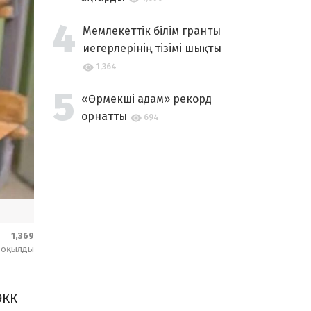
Мемлекеттік білім гранты
иегерлерінің тізімі шықты
1,364
«Өрмекші адам» рекорд
орнатты
694
1,369
оқылды
ӘКК