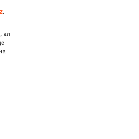
z
.
, ал
де
на