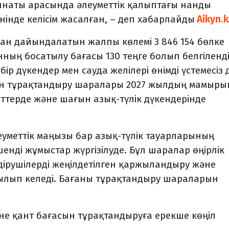
наты арасында әлеуметтік қалыптағы нанды
өнінде келісім жасалған, – деп хабарлайды
Aikyn.k
нан дайындалатын жалпы көлемі 3 846 154 бөлке
ның босатылу бағасы 130 теңге болып белгіленді
ір дүкендер мен сауда желілері өнімді үстемесіз 
асын тұрақтандыру шаралары 2027 жылдың мамыры
кеттерде және шағын азық-түлік дүкендерінде
еуметтік маңызы бар азық-түлік тауарларының
нді жұмыстар жүргізілуде. Бұл шаралар өңірлік
дірушілерді жеңілдетілген қаржыландыру және
ылып келеді. Бағаны тұрақтандыру шараларын
әне қант бағасын тұрақтандыруға ерекше көңіл