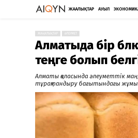
ЖАҢАЛЫҚТАР
АУЫЛ
ЭКОНОМИК
ЖАҢАЛЫҚТАР
ӘЛЕУМЕТ
Алматыда бір бөл
теңге болып белг
Алматы қаласында әлеуметтік маң
тұрақтандыру бағытындағы жұмы