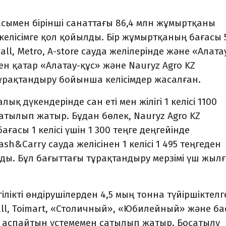
сымен бірінші санаттағы 86,4 млн жұмыртқаны
 келісімге қол қойылды. Бір жұмыртқаның бағасы 
l, Metro, A-store сауда желілерінде және «Алата
н қатар «Алатау-құс» және Nauryz Agro KZ
ұрақтандыру бойынша келісімдер жасалған.
 дүкендерінде сан еті мен жілігі 1 келісі 1100
сатылып жатыр. Бұдан бөлек, Nauryz Agro KZ
ағасы 1 келісі үшін 1 300 теңге деңгейінде
&Carry сауда желісінен 1 келісі 1 495 теңгеден
ды. Бұл бағыттағы тұрақтандыру мерзімі үш жыл
лікті өндірушілерден 4,5 мың тонна түйіршіктелг
ll, Toimart, «Столичный», «Юбилейный» және ба
 аспайтын үстемемен сатылып жатыр. Босатылу