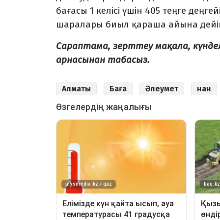
бағасы 1 келісі үшін 405 теңге деңг
шаралары биыл қараша айына дейі
Сараптама, зерттеу мақала, күнд
арнасынан табасыз.
Алматы
Баға
Әлеумет
нан