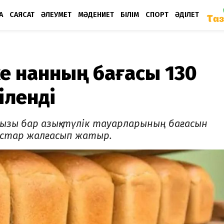
А
САЯСАТ
ӘЛЕУМЕТ
МӘДЕНИЕТ
БІЛІМ
СПОРТ
ӘДІЛЕТ
ке нанның бағасы 130
іленді
ызы бар азық-түлік тауарларының бағасын
стар жалғасып жатыр.