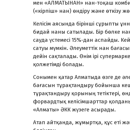
мен «АЛМАТЫНАН» нан-тоқаш комби
(«кірпіш» нан) өндіру және өткізу ж
Келісім аясында бірінші сұрыпты ұн
бидай наны сатылады. Бір бөлке нан
сауда үстемесі 15%-дан аспайды. Кейб
сатуы мүмкін. Әлеуметтік нан бағ
дейін сақталады. Өнім ірі супермар
қолжетімді болады.
Сонымен қатар Алматыда өзге де әл
бағасын тұрақтандыру бойынша кеше
тұрақтандыру қорының тетіктері, өн
форвардтық келісімшарттар қолдан
«Алматы» ӘКК жүзеге асырады.
Атап айтқанда, жұмыртқа, құс еті ж