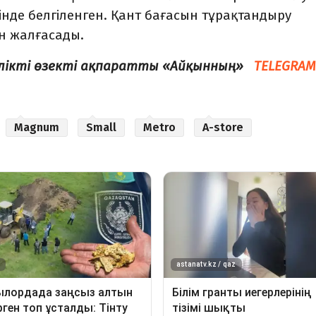
ейінде белгіленген. Қант бағасын тұрақтандыру
н жалғасады.
елікті өзекті ақпаратты «Айқынның»
TELEGRAM
Magnum
Small
Metro
A-store