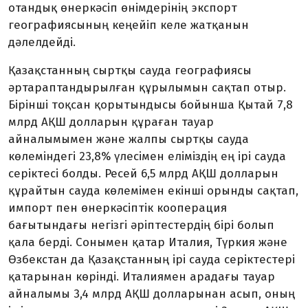
отандық өнеркәсіп өнімдерінің экспорт
географиясының кеңейіп келе жатқанын
дәлелдейді.
Қазақстанның сыртқы сауда географиясы
әртараптандырылған құрылымын сақтап отыр.
Бірінші тоқсан қорытындысы бойынша Қытай 7,8
млрд АҚШ долларын құраған тауар
айналымымен және жалпы сыртқы сауда
көлеміндегі 23,8% үлесімен еліміздің ең ірі сауда
серіктесі болды. Ресей 6,5 млрд АҚШ долларын
құрайтын сауда көлемімен екінші орынды сақтап,
импорт пен өнеркәсіптік кооперация
бағытындағы негізгі әріптестердің бірі болып
қала берді. Сонымен қатар Италия, Түркия және
Өзбекстан да Қазақстанның ірі сауда серіктестері
қатарынан көрінді. Италиямен арадағы тауар
айналымы 3,4 млрд АҚШ долларынан асып, оның