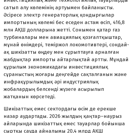
инвестициялық және технологиялық тауарларды
сатып алу көлемінің артуымен байланысты.
Әсіресе электр генераторлық қондырғылар
импортының көлемі бес еседен астам өсіп, 416,8
млн АҚШ долларына жетті. Сонымен қатар газ
турбиналары мен авиациялық қозғалтқыштар,
мұнай өнімдері, теміржол локомотивтері, сондай-
ақ шикізатты өңдеу мен сұрыптауға арналған
жабдықтар импорты айтарлықтай артты. Мұндай
құрылым экономикадағы инвестициялық
сұраныстың жоғары деңгейде сақталғанын және
инфрақұрылымдық әрі индустриялық
жобалардың белсенді жүзеге асырылып
жатқанын көрсетеді.
Шикізаттық емес сектордағы өсім де ерекше
назар аудартады. 2026 жылдың қаңтар–наурыз
айларында шикізаттық емес тауарлар бойынша
сыртқы сауда айналымы 20,4 млрд АҚШ