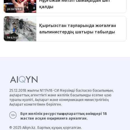
25.12.2018 жылғы №17418-СИ Мерзімді баспасөз басылымын,
ақпараттық агенттікті және желілік басылымды есепке қою
туралы куәлігі, Ақпарат және коммуникация министрлігінің
Ақпарат комитетімен берілген.
Бұл желілік ресурстың ақпараттық өнімдері 18
жастан асқан оқырманға арналған.
© 2025 Aikyn.kz. Барлық құқық қорғалған.