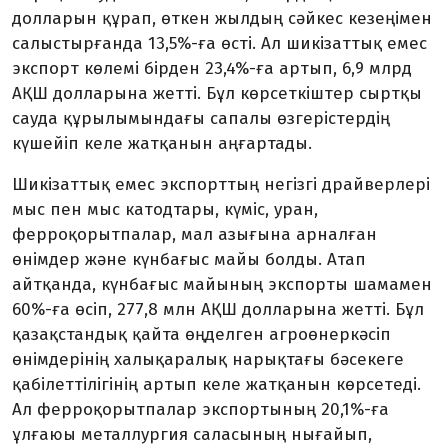
долларын құрап, өткен жылдың сәйкес кезеңімен
салыстырғанда 13,5%-ға өсті. Ал шикізаттық емес
экспорт көлемі бірден 23,4%-ға артып, 6,9 млрд
АҚШ долларына жетті. Бұл көрсеткіштер сыртқы
сауда құрылымындағы сапалы өзгерістердің
күшейіп келе жатқанын аңғартады.
Шикізаттық емес экспорттың негізгі драйверлері
мыс пен мыс катодтары, күміс, уран,
ферроқорытпалар, мал азығына арналған
өнімдер және күнбағыс майы болды. Атап
айтқанда, күнбағыс майының экспорты шамамен
60%-ға өсіп, 277,8 млн АҚШ долларына жетті. Бұл
қазақстандық қайта өңделген агроөнеркәсіп
өнімдерінің халықаралық нарықтағы бәсекеге
қабілеттілігінің артып келе жатқанын көрсетеді.
Ал ферроқорытпалар экспортының 20,1%-ға
ұлғаюы металлургия саласының нығайып,