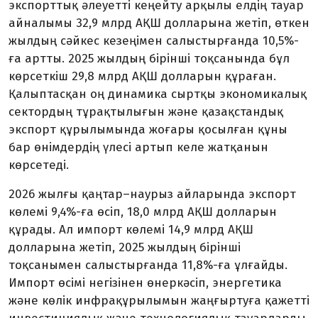
экспорттық әлеуетті кеңейту арқылы елдің тауар
айналымы 32,9 млрд АҚШ долларына жетіп, өткен
жылдың сәйкес кезеңімен салыстырғанда 10,5%-
ға артты. 2025 жылдың бірінші тоқсанында бұл
көрсеткіш 29,8 млрд АҚШ долларын құраған.
Қалыптасқан оң динамика сыртқы экономикалық
сектордың тұрақтылығын және қазақстандық
экспорт құрылымында жоғары қосылған құны
бар өнімдердің үлесі артып келе жатқанын
көрсетеді.
2026 жылғы қаңтар–наурыз айларында экспорт
көлемі 9,4%-ға өсіп, 18,0 млрд АҚШ долларын
құрады. Ал импорт көлемі 14,9 млрд АҚШ
долларына жетіп, 2025 жылдың бірінші
тоқсанымен салыстырғанда 11,8%-ға ұлғайды.
Импорт өсімі негізінен өнеркәсіп, энергетика
және көлік инфрақұрылымын жаңғыртуға қажетті