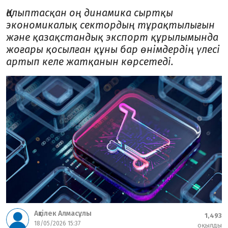
Қалыптасқан оң динамика сыртқы
экономикалық сектордың тұрақтылығын
және қазақстандық экспорт құрылымында
жоғары қосылған құны бар өнімдердің үлесі
артып келе жатқанын көрсетеді.
Ақтілек Алмасұлы
1,493
18/05/2026 15:37
оқылды