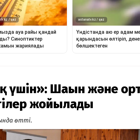
қ үшін»: Шағын және ор
ргілер жойылады
ында өтті.