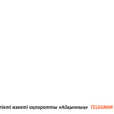
елікті өзекті ақпаратты «Айқынның»
TELEGRAM