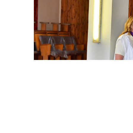
Ақтілек Алмасұлы