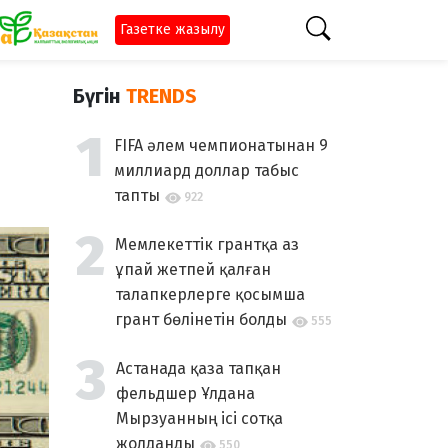
Газетке жазылу
Бүгін
TRENDS
FIFA әлем чемпионатынан 9
миллиард доллар табыс
тапты
922
Мемлекеттік грантқа аз
ұпай жетпей қалған
талапкерлерге қосымша
грант бөлінетін болды
555
Астанада қаза тапқан
фельдшер Ұлдана
Мырзуанның ісі сотқа
жолданды
550