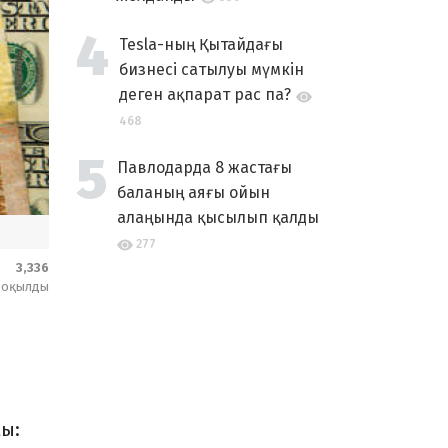
Tesla-ның Қытайдағы
бизнесі сатылуы мүмкін
деген ақпарат рас па?
468
Павлодарда 8 жастағы
баланың аяғы ойын
алаңында қысылып қалды
277
3,336
оқылды
мы: