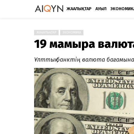
ЖАҢАЛЫҚТАР
АУЫЛ
ЭКОНОМИК
ЖАҢАЛЫҚТАР
ЭКОНОМИКА
19 мамырға валют
Ұлттық банктің валюта бағамына