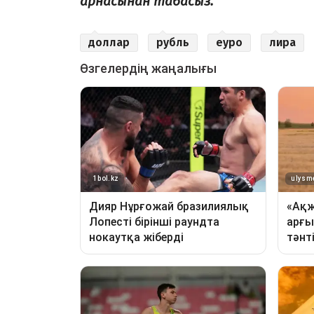
арнасынан табасыз.
доллар
рубль
еуро
лира