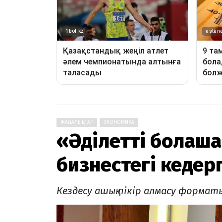
ЖАҢАЛЫҚТАР
ЭКОНОМИКА
«Әділетті болаша
бизнестегі кеде
Кездесу ашық пікір алмасу формат