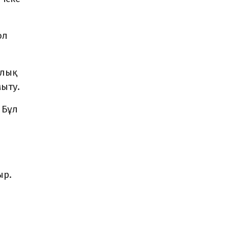
ол
рлық
ыту.
 Бұл
ыр.