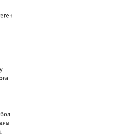
теген
у
рға
тбол
дағы
а