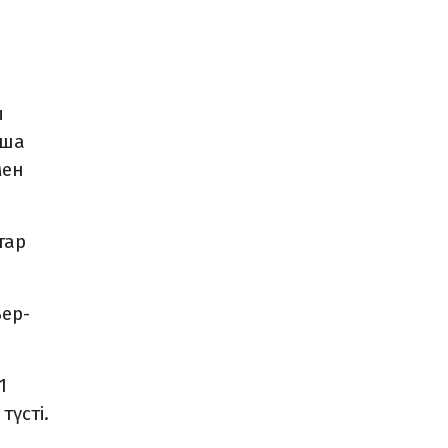
ы
аша
мен
тар
ьер-
1
түсті.