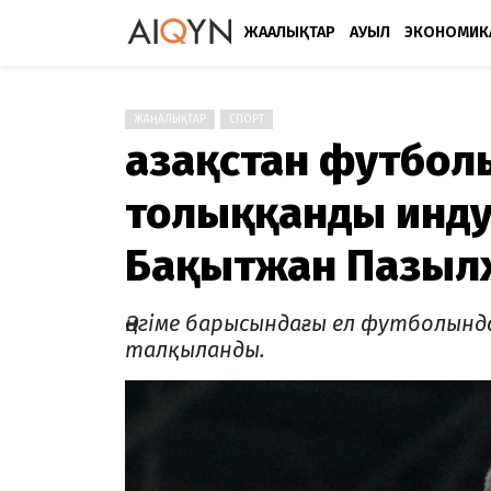
ЖАҢАЛЫҚТАР
АУЫЛ
ЭКОНОМИК
ЖАҢАЛЫҚТАР
СПОРТ
Қазақстан футбо
толыққанды инду
Бақытжан Пазыл
Әңгіме барысындағы ел футболынд
талқыланды.