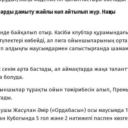
ыларды дамыту жайлы көп айтылып жүр. Нақты
өзінде байқалып отыр. Кәсіби клубтар құрамындағ
 түлектері көбейді, ал лига ойыншыларының орт
 бұл алдыңғы маусымдармен салыстырғанда шама
 сенім арта бастады, ал аймақтарда жаңа талант
а болуда.
ойыншылар тұрақты ойын тәжірибесін алып, Прем
тады.
ушы Жасұлан Әмір («Ордабасы») осы маусымда 1
ан Кубогында 5 гол және 2 нәтижелі паспен көзге 