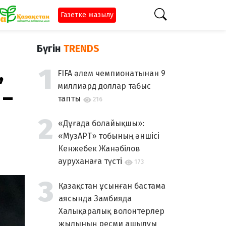
Газетке жазылу
Бүгін
TRENDS
,
FIFA әлем чемпионатынан 9
миллиард доллар табыс
 –
тапты
216
«Дұғада болайықшы»:
«МузАРТ» тобының әншісі
Кенжебек Жанәбілов
ауруханаға түсті
173
Қазақстан ұсынған бастама
аясында Замбияда
Халықаралық волонтерлер
жылының ресми ашылуы