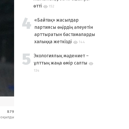
өтті
152
«Байтақ» жасылдар
партиясы өңірдің әлеуетін
арттыратын бастамаларды
халыққа жеткізді
144
Экологиялық мәдениет –
ұлттың жаңа өмір салты
134
879
оқылды