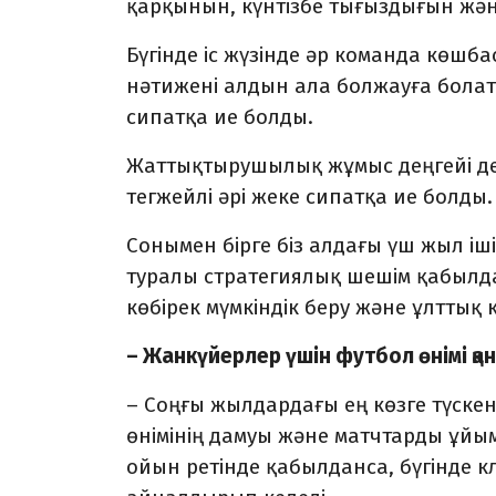
қарқынын, күнтізбе тығыздығын жән
Бүгінде іс жүзінде әр команда көшб
нәтижені алдын ала болжауға болат
сипатқа ие болды.
Жаттықтырушылық жұмыс деңгейі де
тегжейлі әрі жеке сипатқа ие болды.
Сонымен бірге біз алдағы үш жыл іш
туралы стратегиялық шешім қабылда
көбірек мүмкіндік беру және ұлттық 
– Жанкүйерлер үшін футбол өнімі қа
– Соңғы жылдардағы ең көзге түскен
өнімінің дамуы және матчтарды ұйым
ойын ретінде қабылданса, бүгінде 