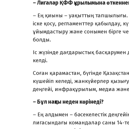
– Лигалар ҚФФ құрылымына өткеннен 
– Ең қиыны – уақыттың тапшылығы. О
іске қосу, регламенттер қабылдау, к
ұйымдастыру және сонымен бірге чем
болды.
Іс жүзінде дағдарыстық басқарумен 
келді.
Соған қарамастан, бүгінде Қазақста
күшейіп келеді, жанкүйерлер қызы
деңгейі, инфрақұрылым, медиа және
– Бұл нақты неден көрінеді?
– Ең алдымен – бәсекелестік деңгей
лигасындағы командалар саны 14-те