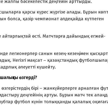
е жалпы бәсекелестік деңгейін арттырды.
асшыларға қарсы күрес жүргізе алады. Бұрын көп
ын болса, қазір чемпионат әлдеқайда күтпеген
 айтарлықтай өсті. Матчтарға дайындық егжей-
інде легионерлер санын кезең-кезеңімен қысқарт
дық. Негізгі мақсат – қазақстандық футболшыла
кадрлық әлеуетті күшейту.
ншалықты өзгерді?
 өзгерістердің бірі – жанкүйерлерге арналған фу
дастыру деңгейінің артуы. Бұрын матч тек алаң
клубтар футбол күнін толыққанды қалалық оқиғағ