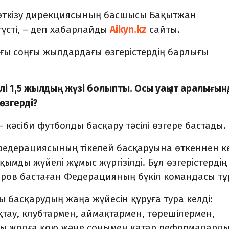
 өткізу дирекциясының басшысы Бақытжан
үсті
, – деп хабарлайды
Aikyn.kz
сайты.
ғы соңғы жылдардағы өзгерістердің барлығы
гелі 1,5 жылдың жүзі болыпты. Осы уақыт аралығын
өзгерді?
– кәсіби футболды басқару тәсілі өзгере бастады.
федерациясының тікелей басқаруына өткеннен к
мды жүйелі жұмыс жүргізілді. Бұл өзгерістердің
ров бастаған Федерацияның бүкіл командасы тұ
ы басқарудың жаңа жүйесін құруға тура келді:
ау, клубтармен, аймақтармен, төрешілермен,
ы жолға қою және сонымен қатар реформаларды 