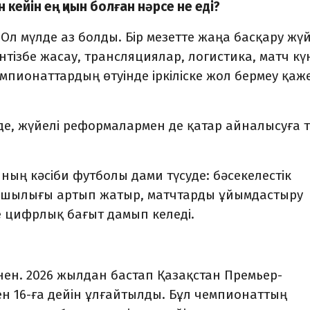
кейін ең қиын болған нәрсе не еді?
л мүлде аз болды. Бір мезетте жаңа басқару жүй
үнтізбе жасау, трансляциялар, логистика, матч кү
пионаттардың өтуінде іркіліске жол бермеу қаж
де, жүйелі реформалармен де қатар айналысуға 
нның кәсіби футболы дами түсуде: бәсекелестік
ғушылығы артып жатыр, матчтарды ұйымдастыру
 цифрлық бағыт дамып келеді.
інен. 2026 жылдан бастап Қазақстан Премьер-
н 16-ға дейін ұлғайтылды. Бұл чемпионаттың