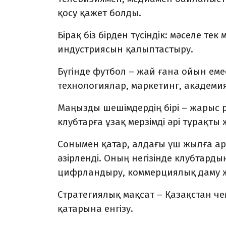
қосу қажет болды.
Бірақ біз бірден түсіндік: мәселе тек
индустриясын қалыптастыру.
Бүгінде футбол – жай ғана ойын ем
технологиялар, маркетинг, академ
Маңызды шешімдердің бірі – жарыс р
клубтарға ұзақ мерзімді әрі тұрақты
Сонымен қатар, алдағы үш жылға ар
әзірленді. Оның негізінде клубтар
цифрландыру, коммерциялық даму 
Стратегиялық мақсат – Қазақстан 
қатарына енгізу.