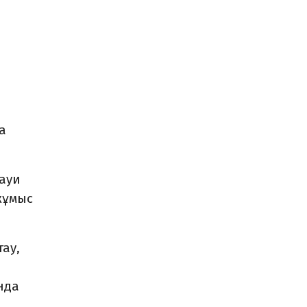
а
ауи
жұмыс
ау,
нда