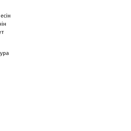
есін
нін
ет
тура