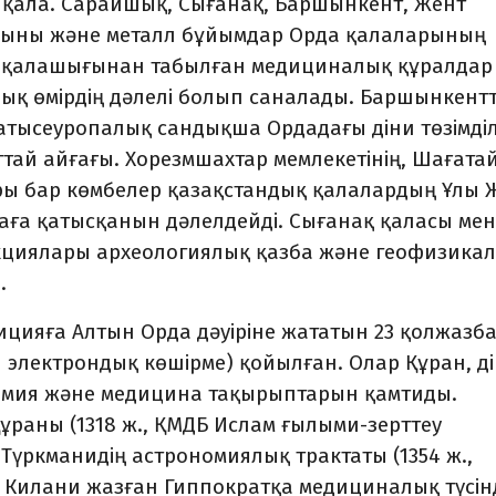
 қала. Сарайшық, Сығанақ, Баршынкент, Жент
шыны және металл бұйымдар Орда қалаларының
нас қалашығынан табылған медициналық құралдар
лық өмірдің дәлелі болып саналады. Баршынкент
атысеуропалық сандықша Ордадағы діни төзімділ
тай айғағы. Хорезмшахтар мемлекетінің, Шағата
ы бар көмбелер қазақстандық қалалардың Ұлы Ж
ға қатысқанын дәлелдейді. Сығанақ қаласы мен
укциялары археологиялық қазба және геофизика
.
цияға Алтын Орда дәуіріне жататын 23 қолжазба
1 электрондық көшірме) қойылған. Олар Құран, ді
номия және медицина тақырыптарын қамтиды.
раны (1318 ж., ҚМДБ Ислам ғылыми-зерттеу
Түркманидің астрономиялық трактаты (1354 ж.,
д Килани жазған Гиппократқа медициналық түсін