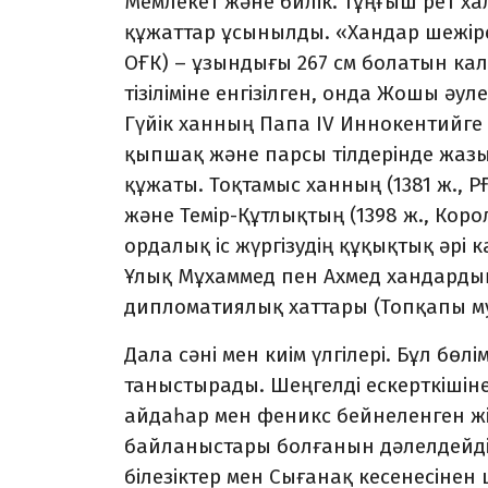
Мемлекет және билік. Тұңғыш рет 
құжаттар ұсынылды. «Хандар шежіре
ОҒК) – ұзындығы 267 см болатын к
тізіліміне енгізілген, онда Жошы ә
Гүйік ханның Папа IV Иннокентийге 
қыпшақ және парсы тілдерінде жаз
құжаты. Тоқтамыс ханның (1381 ж., 
және Темір-Құтлықтың (1398 ж., Кор
ордалық іс жүргізудің құқықтық әрі
Ұлық Мұхаммед пен Ахмед хандарды
дипломатиялық хаттары (Топқапы му
Дала сәні мен киім үлгілері. Бұл бөл
таныстырады. Шеңгелді ескерткішінен
айдаһар мен феникс бейнеленген жі
байланыстары болғанын дәлелдейді.
білезіктер мен Сығанақ кесенесінен