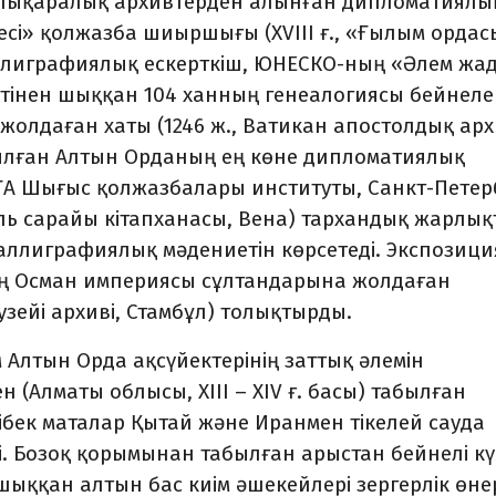
халықаралық архивтерден алынған дипломатиялы
сі» қолжазба шиыршығы (XVIII ғ., «Ғылым ордас
аллиграфиялық ескерткіш, ЮНЕСКО-ның «Әлем жа
улетінен шыққан 104 ханның генеалогиясы бейнеле
жолдаған хаты (1246 ж., Ватикан апостолдық архи
ылған Алтын Орданың ең көне дипломатиялық
РҒА Шығыс қолжазбалары институты, Санкт-Петер
оль сарайы кітапханасы, Вена) тархандық жарлы
 каллиграфиялық мәдениетін көрсетеді. Экспозиц
ң Осман империясы сұлтандарына жолдаған
зейі архиві, Стамбұл) толықтырды.
ім Алтын Орда ақсүйектерінің заттық әлемін
 (Алматы облысы, XIII – XIV ғ. басы) табылған
бек маталар Қытай және Иранмен тікелей сауда
 Бозоқ қорымынан табылған арыстан бейнелі кү
 шыққан алтын бас киім әшекейлері зергерлік өне