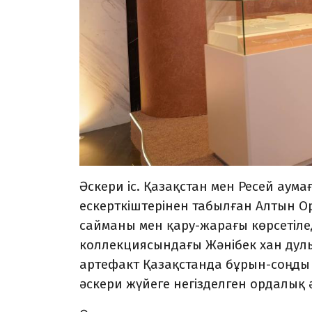
Әскери іс. Қазақстан мен Ресей аум
ескерткіштерінен табылған Алтын О
сайманы мен қару-жарағы көрсетілед
коллекциясындағы Жәнібек хан дул
артефакт Қазақстанда бұрын-соңды 
әскери жүйеге негізделген ордалық 