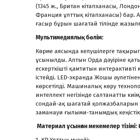
(1345 ж., Британ кітапханасы, Лондо
Франция ұлттық кітапханасы) бар.
ғасыр бұрын шағатай тілінде жазылға
Мультимедиялық бөлім:
Көрме аясында келушілерге тақыры
ұсынылды. Алтын Орда дәуіріне қат
ескерткішті қамтитын интерактивті 
істейді. LED-экранда Жошы әулетіне
көрсетілді. Машиналық көру техно
интеллект негізінде салтанатты киі
сондай-ақ шағатай қолжазбаларын
заманауи ғылыми-танымдық кеңісті
Материал ұсынған мекемелер тізім
1. ҚР Ұлттық музейі;