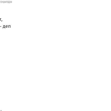
оқылды
т,
– деп
,