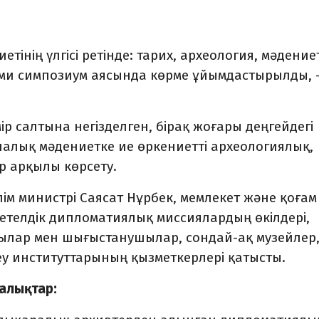
тінің үлгісі ретінде: тарих, археология, мәдение
ыми симпозиум аясында көрме ұйымдастырылды, 
мір салтына негізделген, бірақ жоғары деңгейдегі
лалық мәдениетке ие өркениетті археологиялық,
р арқылы көрсету.
ім министрі Саясат Нұрбек, мемлекет және қоғам
шетелдік дипломатиялық миссиялардың өкілдері,
шылар мен шығыстанушылар, сондай-ақ музейлер
у институттарының қызметкерлері қатысты.
ңалықтар: