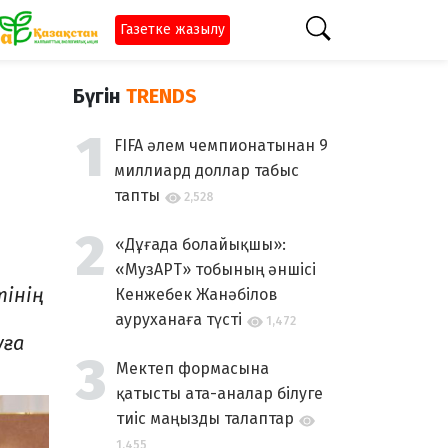
Газетке жазылу
Бүгін
TRENDS
FIFA әлем чемпионатынан 9
миллиард доллар табыс
тапты
2,528
«Дұғада болайықшы»:
«МузАРТ» тобының әншісі
тінің
Кенжебек Жанәбілов
ауруханаға түсті
1,472
уға
Мектеп формасына
қатысты ата-аналар білуге
тиіс маңызды талаптар
1,455