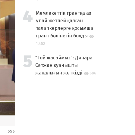
Мемлекеттік грантқа аз
ұпай жетпей қалған
талапкерлерге қосымша
грант бөлінетін болды
1,452
"Той жасаймыз": Динара
Сәтжан қуанышты
жаңалығын жеткізді
686
556