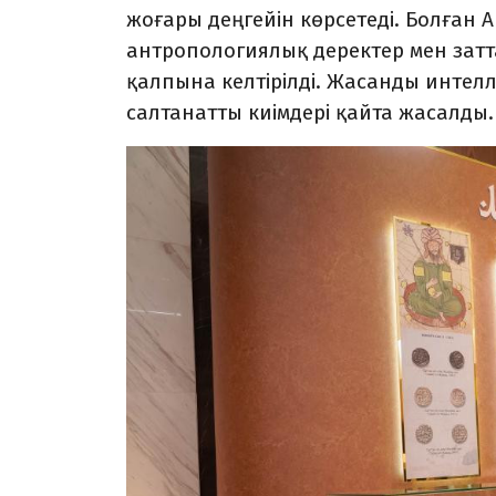
жоғары деңгейін көрсетеді. Болған А
антропологиялық деректер мен затт
қалпына келтірілді. Жасанды интелле
салтанатты киімдері қайта жасалды.