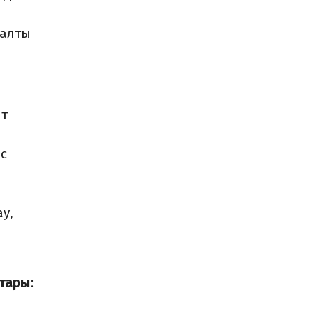
 алты
нт
ыс
у,
тары: