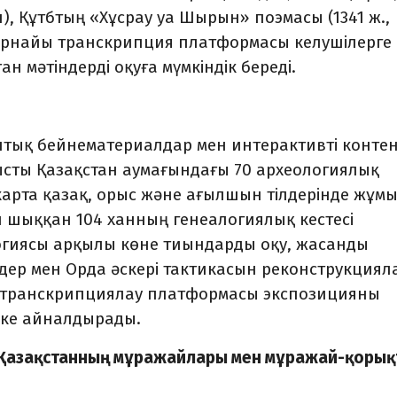
н), Құтбтың «Хұсрау уа Шырын» поэмасы (1341 ж.,
 Арнайы транскрипция платформасы келушілерге
н мәтіндерді оқуға мүмкіндік береді.
птық бейнематериалдар мен интерактивті конте
ысты Қазақстан аумағындағы 70 археологиялық
карта қазақ, орыс және ағылшын тілдерінде жұм
н шыққан 104 ханның генеалогиялық кестесі
логиясы арқылы көне тиындарды оқу, жасанды
мдер мен Орда әскері тактикасын реконструкцияла
 транскрипциялау платформасы экспозицияны
кке айналдырады.
і: Қазақстанның мұражайлары мен мұражай-қорық