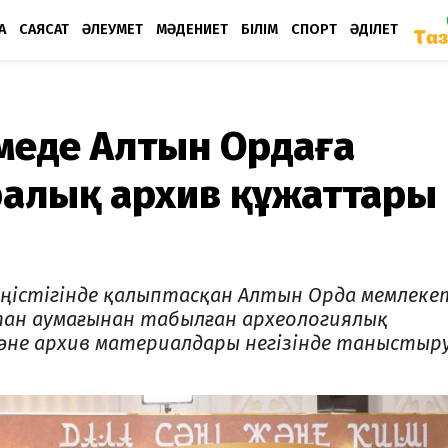
А
САЯСАТ
ӘЛЕУМЕТ
МӘДЕНИЕТ
БІЛІМ
СПОРТ
ӘДІЛЕТ
өрмеде Алтын Ордаға
алық архив құжаттары
 кеңістігінде қалыптасқан Алтын Орда мемлеке
ан аумағынан табылған археологиялық
әне архив материалдары негізінде таныстыр