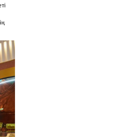
ті
ің