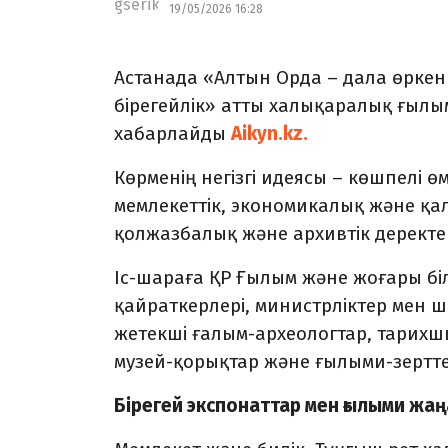
19/05/2026 16:28
Астанада «Алтын Орда – дала өркение
бірегейлік» атты халықаралық ғыл
хабарлайды
Aikyn.kz.
Көрменің негізгі идеясы – көшпелі ө
мемлекеттік, экономикалық және қа
қолжазбалық және архивтік деректе
Іс-шараға ҚР Ғылым және жоғары біл
қайраткерлері, министрліктер мен 
жетекші ғалым-археологтар, тарих
музей-қорықтар және ғылыми-зертте
Бірегей экспонаттар мен ғылыми жа