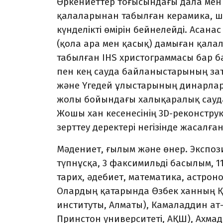
Өркениеттер тоғысындағы дала мен
қалаларынан табылған керамика, 
күнделікті өмірін бейнелейді. Аса
(қола ара мен қасық) дамыған қала
табылған IHS христограммасы бар б
пен кең сауда байланыстарының зат
және Үгедей ұлыстарының динарлар
жолы бойындағы халықаралық сауда
Жошы хан кесенесінің 3D-реконстр
зерттеу деректері негізінде жасалған
Мәдениет, ғылым және өнер. Экспози
түпнұсқа, 3 факсимильді басылым, 1
тарих, әдебиет, математика, астро
Олардың қатарында Өзбек ханның Құ
институты, Алматы), Камаладдин ат-
Принстон университеті, АҚШ), Ахма