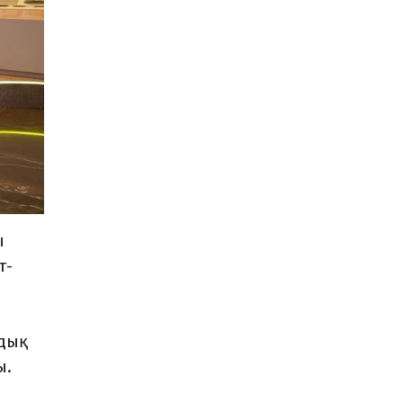
ы
т-
ндық
ы.