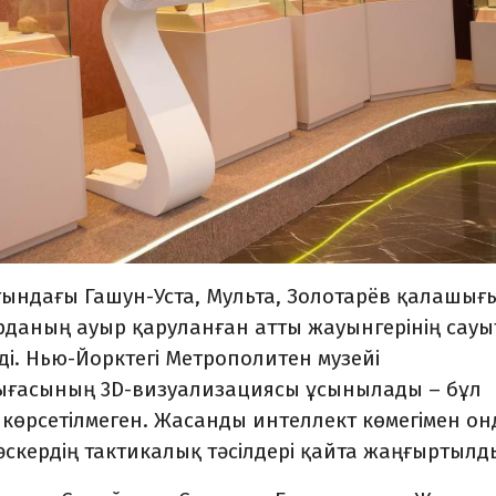
ағындағы Гашун-Уста, Мульта, Золотарёв қалашығ
рданың ауыр қаруланған атты жауынгерінің сауы
і. Нью-Йорктегі Метрополитен музейі
ығасының 3D-визуализациясы ұсынылады – бұл
көрсетілмеген. Жасанды интеллект көмегімен о
әскердің тактикалық тәсілдері қайта жаңғыртылд