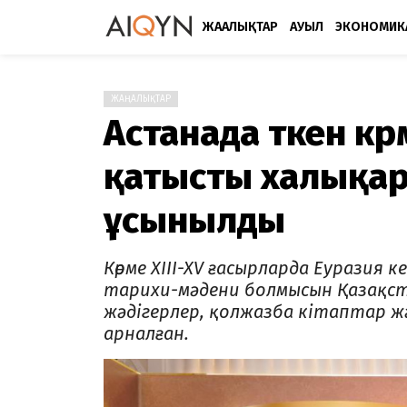
ЖАҢАЛЫҚТАР
АУЫЛ
ЭКОНОМИК
ЖАҢАЛЫҚТАР
Астанада өткен к
қатысты халықар
ұсынылды
Көрме XIII-XV ғасырларда Еуразия
тарихи-мәдени болмысын Қазақст
жәдігерлер, қолжазба кітаптар ж
арналған.