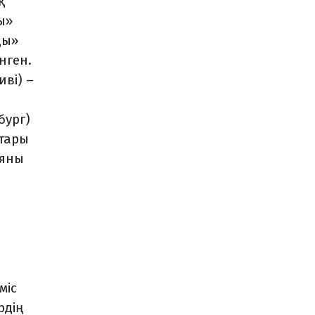
қ
ы»
ды»
нген.
ві) –
бург)
қтары
ияны
міс
рдің