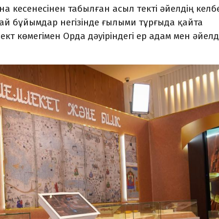
на кесенесінен табылған асыл текті әйелдің келбе
ай бұйымдар негізінде ғылыми тұрғыда қайта
кт көмегімен Орда дәуіріндегі ер адам мен әйелд