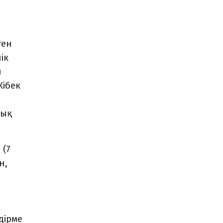
тен
ік
й
ібек
лық
 (7
н,
дірме