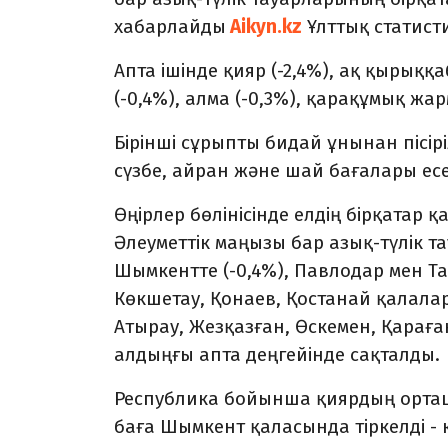
хабарлайды
Aikyn.kz
Ұлттық статист
Апта ішінде қияр (-2,4%), ақ қырыққаб
(-0,4%), алма (-0,3%), қарақұмық жар
Бірінші сұрыпты бидай ұнынан пісірілг
сүзбе, айран және шай бағалары есеп
Өңірлер бөлінісінде елдің бірқата
Әлеуметтік маңызы бар азық-түлік т
Шымкентте (-0,4%), Павлодар мен Т
Көкшетау, Қонаев, Қостанай қалалар
Атырау, Жезқазған, Өскемен, Қарағ
алдыңғы апта деңгейінде сақталды.
Республика бойынша қиярдың орташа
баға Шымкент қаласында тіркелді
-
к