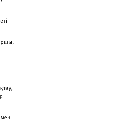
еті
фаршы,
қтау,
р
өмен