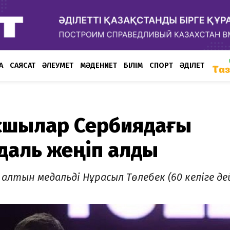
А
САЯСАТ
ӘЛЕУМЕТ
МӘДЕНИЕТ
БІЛІМ
СПОРТ
ӘДІЛЕТ
ксшылар Сербиядағы
даль жеңіп алды
алтын медальді Нұрасыл Төлебек (60 келіге де