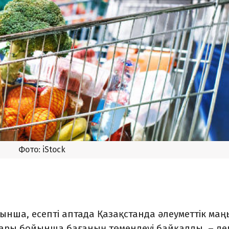
Фото: iStock
ынша, есепті аптада Қазақстанда әлеуметтік ма
атары бойынша бағаның төмендеуі байқалды,
– де