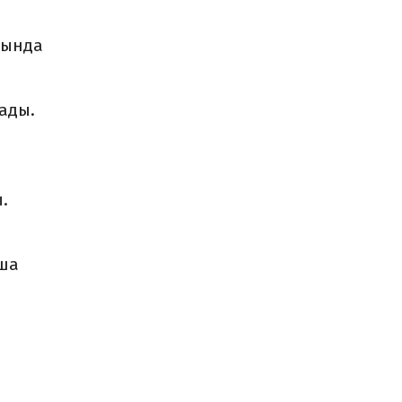
сында
ады.
.
аша