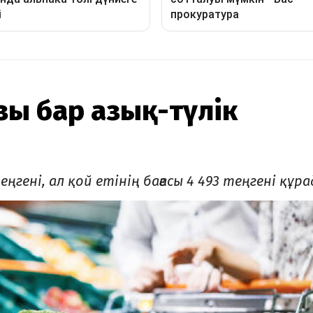
зы бар азық-түлік
ңгені, ал қой етінің бағасы 4 493 теңгені құра