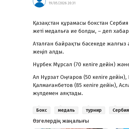
19/05/2026 20:31
Қазақстан құрамасы бокстан Серби
жеті медальға ие болды, – деп хаб
Аталған байрақты бәсекеде жалғыз а
жеңіп алды.
Нұрбек Мұрсал (70 келіге дейін) және
Ал Нұрзат Оңғаров (50 келіге дейін),
Қалмағанбетов (85 келіге дейін), А
жүлдемен аяқтады.
Бокс
медаль
турнир
Сербия