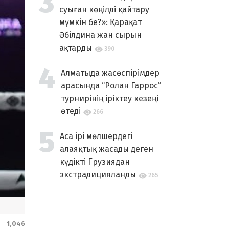
суыған көңілді қайтару
мүмкін бе?»: Қарақат
Әбілдина жан сырын
ақтарды
390
Алматыда жасөспірімдер
арасында “Ролан Гаррос”
турнирінің іріктеу кезеңі
өтеді
266
Аса ірі мөлшердегі
алаяқтық жасады деген
күдікті Грузиядан
экстрадицияланды
265
1,046