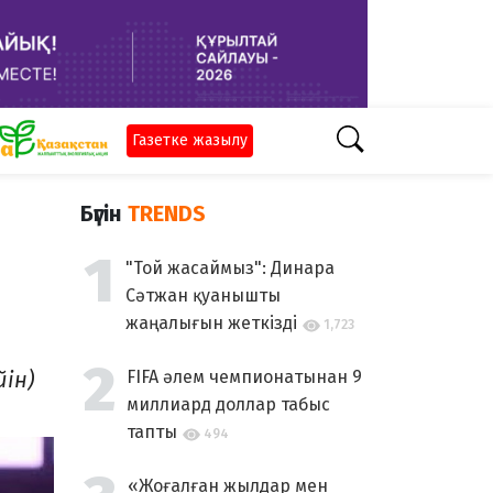
Газетке жазылу
Бүгін
TRENDS
"Той жасаймыз": Динара
Сәтжан қуанышты
жаңалығын жеткізді
1,723
йін)
FIFA әлем чемпионатынан 9
миллиард доллар табыс
тапты
494
«Жоғалған жылдар мен