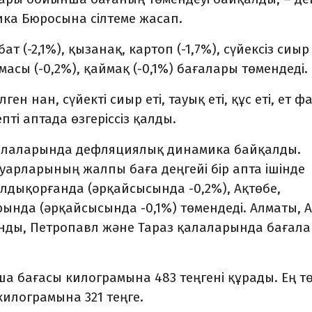
ика Бюросына сілтеме жасап.
ат (-2,1%), қызанақ, картоп (-1,7%), сүйексіз сиыр 
масы (-0,2%), қаймақ (-0,1%) бағалары төмендеді.
ен нан, сүйекті сиыр еті, тауық еті, құс еті, ет 
ті аптада өзгеріссіз қалды.
р қалаларында дефляциялық динамика байқалды.
ауарларының жалпы баға деңгейі бір апта ішінде
алдықорғанда (әрқайсысында -0,2%), Ақтөбе,
ында (әрқайсысында -0,1%) төмендеді. Алматы, А
анды, Петропавл және Тараз қалаларында бағала
 бағасы килограмына 483 теңгені құрады. Ең т
илограмына 321 теңге.