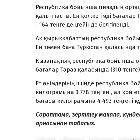
Республика бойынша пияздың орташ
қалыптасты. Ең қолжетімді бағалар 
-
164 теңге деңгейінде белгіленді.
Ақ қырыққабаттың республика бойы
Ең төмен баға Түркістан қаласында т
Қызанақтың республика бойынша орт
бағалар Тараз қаласында (310 теңге
Ет өнімдерінің ішінде республика бо
килограмына 3 778 теңгені, ал қой ет
бағасы килограмына 4 493 теңгені қ
Сараптама, зерттеу мақала, күнд
арнасынан табасыз.