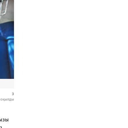
3
оқылды
ңызы
п