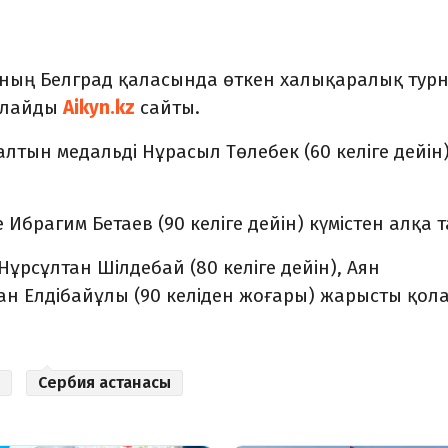
яның Белград қаласында өткен халықаралық тур
арлайды
Aikyn.kz
сайты.
лтын медальді Нұрасыл Төлебек (60 келіге дейін
 Ибрагим Бетаев (90 келіге дейін) күмістен алқа т
 Нұрсұлтан Шілдебай (80 келіге дейін), Аян
слан Елдібайұлы (90 келіден жоғары) жарысты қол
Сербия астанасы