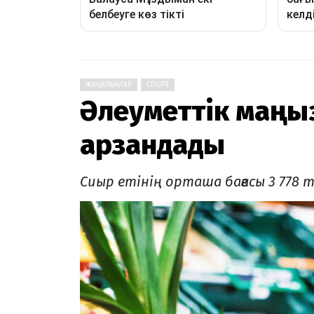
ЖАҢАЛЫҚТАР
СПОРТ
Әлеуметтік маңы
арзандады
Сиыр етінің орташа бағасы 3 778 те