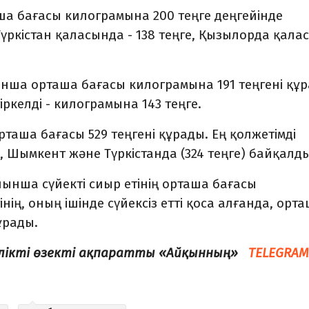
а бағасы килограмына 200 теңге деңгейінде
Түркістан қаласында
-
138 теңге, Қызылорда қала
нша орташа бағасы килограмына 191 теңгені құр
іркелді
-
килограмына 143 теңге.
аша бағасы 529 теңгені құрады. Ең қолжетімді
), Шымкент және Түркістан
да
(324 теңге) байқалды
йынша сүйекті сиыр етінің орташа бағасы
інің, оның ішінде сүйексіз етті қоса алғанда, орт
ұрады.
елікті өзекті ақпаратты «Айқынның»
TELEGRAM