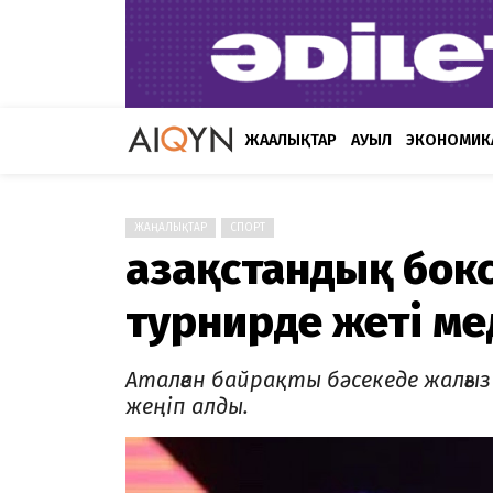
ЖАҢАЛЫҚТАР
АУЫЛ
ЭКОНОМИК
ЖАҢАЛЫҚТАР
СПОРТ
Қазақстандық бо
турнирде жеті ме
Аталған байрақты бәсекеде жалғыз 
жеңіп алды.