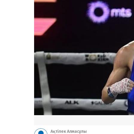
Ақтілек Алмасұлы