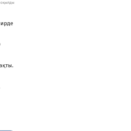
оқылды
нирде
)
ақты.
а