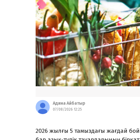
Адина Айбатыр
07/08/2026 12:25
2026 жылғы 5 тамыздағы жағдай бой
бар азық-түлік тауарларының бірқ