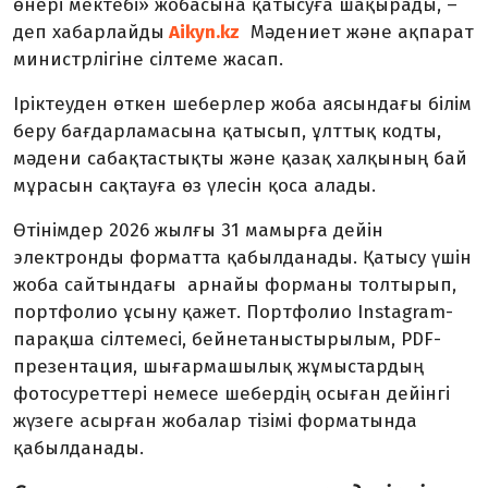
өнері мектебі» жобасына қатысуға шақырады, –
деп хабарлайды
Aikyn.kz
Мәдениет және ақпарат
министрлігіне сілтеме жасап.
Іріктеуден өткен шеберлер жоба аясындағы білім
беру бағдарламасына қатысып, ұлттық кодты,
мәдени сабақтастықты және қазақ халқының бай
мұрасын сақтауға өз үлесін қоса алады.
Өтінімдер 2026 жылғы 31 мамырға дейін
электронды форматта қабылданады. Қатысу үшін
жоба сайтындағы арнайы форманы толтырып,
портфолио ұсыну қажет. Портфолио Instagram-
парақша сілтемесі, бейнетаныстырылым, PDF-
презентация, шығармашылық жұмыстардың
фотосуреттері немесе шебердің осыған дейінгі
жүзеге асырған жобалар тізімі форматында
қабылданады.