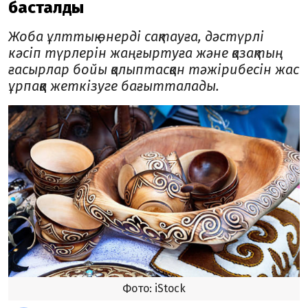
басталды
Жоба ұлттық өнерді сақтауға, дәстүрлі
кәсіп түрлерін жаңғыртуға және қазақтың
ғасырлар бойы қалыптасқан тәжірибесін жас
ұрпаққа жеткізуге бағытталады.
Фото: iStock