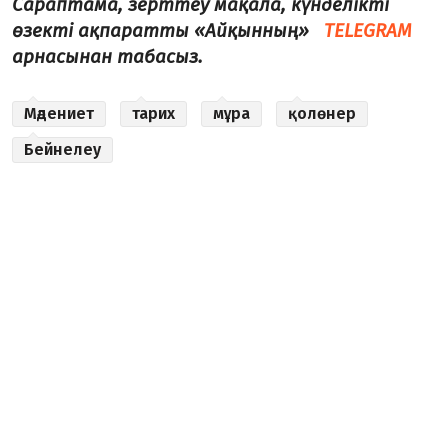
Сараптама, зерттеу мақала, күнделікті
өзекті ақпаратты «Айқынның»
TELEGRAM
арнасынан табасыз.
Мәдениет
тарих
мұра
қолөнер
Бейнелеу