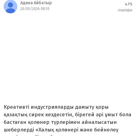
Адина Айбатыр
475
20/05/2026 08:55
оқылды
Креативті индустрияларды дамыту қоры
қазақтың сирек кездесетін, бірегей әрі ұмыт бола
бастаған қолөнер түрлерімен айналысатын
шеберлерді «Халық қолөнері және бейнелеу