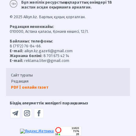
Бұл желілік ресурстың ақпараттық өнімдері 18
жастан асқан оқырманға арналған.
© 2025 Aikyn.kz. Барлық құқық қорғалған.
Редакция мекенжайы:
010000, Астана қаласы, Қонаев көшесі, 12/1.
Байланыс телефоны:
8 (7172) 76-84-66.
E-mail:
aikyn.kz.gazeti@gmail.com
Жарнама бөлімі:
8 701 675 42 14
E-mail:
reklama.liter@gmail.com
Сайт туралы
Редакция
PDF | онлайн газет
Біздің әлеуметтік желідегі парақшамыз