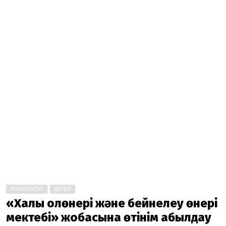
ЖАҢАЛЫҚТАР
ШҰҒЫЛ
«Халық қолөнері және бейнелеу өнері
мектебі» жобасына өтінім қабылдау