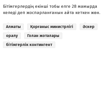
Бітімгерлердің екінші тобы елге 28 мамырда
келеді деп жоспарланғанын айта кеткен жөн.
Алматы
Қорғаныс министрлігі
Әскер
оралу
Голан жоталары
бітімгерлік контингент