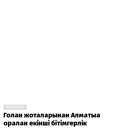
ЖАҢАЛЫҚТАР
Голан жоталарынан Алматыға
оралған екінші бітімгерлік