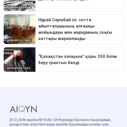
25.12.2018 жылғы №17418-СИ Мерзімді баспасөз басылымын,
ақпараттық агенттікті және желілік басылымды есепке қою