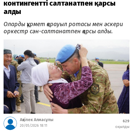
контингентті салтанатпен қарсы
алды
Оларды құрмет қарауыл ротасы мен әскери
оркестр сән-салтанатпен қарсы алды.
Ақтілек Алмасұлы
629
20/05/2026 18:11
оқылды