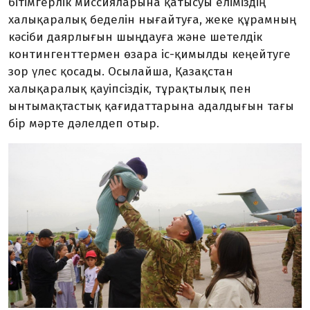
бітімгерлік миссияларына қатысуы еліміздің
халықаралық беделін нығайтуға, жеке құрамның
кәсіби даярлығын шыңдауға және шетелдік
контингенттермен өзара іс-қимылды кеңейтуге
зор үлес қосады. Осылайша, Қазақстан
халықаралық қауіпсіздік, тұрақтылық пен
ынтымақтастық қағидаттарына адалдығын тағы
бір мәрте дәлелдеп отыр.