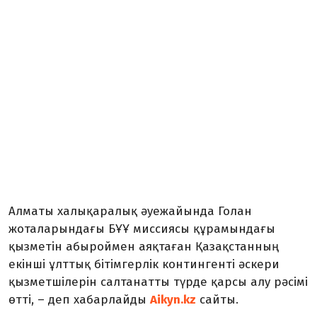
Алматы халықаралық әуежайында Голан
жоталарындағы БҰҰ миссиясы құрамындағы
қызметін абыроймен аяқтаған Қазақстанның
екінші ұлттық бітімгерлік контингенті әскери
қызметшілерін салтанатты түрде қарсы алу рәсімі
өтті, – деп хабарлайды
Aikyn.kz
сайты.