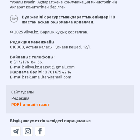
туралы куәлігі, Ақпарат және коммуникация министрлігінің
Ақпарат комитетімен берілген.
Бұл желілік ресурстың ақпараттық өнімдері 18
жастан асқан оқырманға арналған.
© 2025 Aikyn.kz. Барлық құқық қорғалған.
Редакция мекенжайы:
010000, Астана қаласы, Қонаев көшесі, 12/1.
Байланыс телефоны:
8 (7172) 76-84-66.
E-mail:
aikyn.kz.gazeti@gmail.com
Жарнама бөлімі:
8 701 675 42 14
E-mail:
reklama.liter@gmail.com
Сайт туралы
Редакция
PDF | онлайн газет
Біздің әлеуметтік желідегі парақшамыз