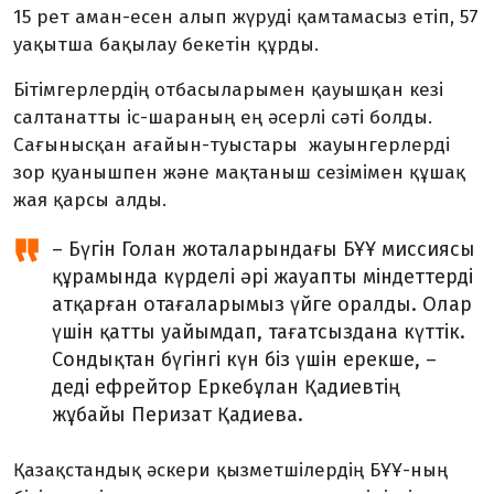
15 рет аман-есен алып жүруді қамтамасыз етіп, 57
уақытша бақылау бекетін құрды.
Бітімгерлердің отбасыларымен қауышқан кезі
салтанатты іс-шараның ең әсерлі сәті болды.
Сағынысқан ағайын-туыстары жауынгерлерді
зор қуанышпен және мақтаныш сезімімен құшақ
жая қарсы алды.
– Бүгін Голан жоталарындағы БҰҰ миссиясы
құрамында күрделі әрі жауапты міндеттерді
атқарған отағаларымыз үйге оралды. Олар
үшін қатты уайымдап, тағатсыздана күттік.
Сондықтан бүгінгі күн біз үшін ерекше, –
деді ефрейтор Еркебұлан Қадиевтің
жұбайы Перизат Қадиева.
Қазақстандық әскери қызметшілердің БҰҰ-ның