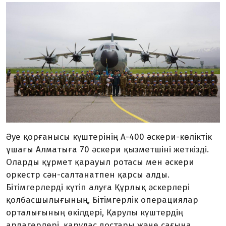
Әуе қорғанысы күштерінің А-400 әскери-көліктік
ұшағы Алматыға 70 әскери қызметшіні жеткізді.
Оларды құрмет қарауыл ротасы мен әскери
оркестр сән-салтанатпен қарсы алды.
Бітімгерлерді күтіп алуға Құрлық әскерлері
қолбасшылығының, Бітімгерлік операциялар
орталығының өкілдері, Қарулы күштердің
ардагерлері, қарулас достары және сағына