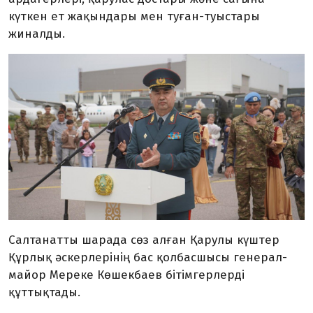
күткен ет жақындары мен туған-туыстары
жиналды.
Салтанатты шарада сөз алған Қарулы күштер
Құрлық әскерлерінің бас қолбасшысы генерал-
майор Мереке Көшекбаев бітімгерлерді
құттықтады.