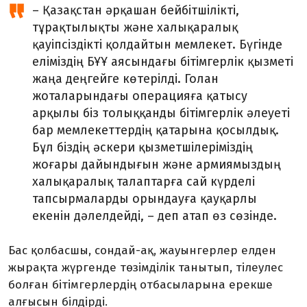
– Қазақстан әрқашан бейбітшілікті,
тұрақтылықты және халықаралық
қауіпсіздікті қолдайтын мемлекет. Бүгінде
еліміздің БҰҰ аясындағы бітімгерлік қызметі
жаңа деңгейге көтерілді. Голан
жоталарындағы операцияға қатысу
арқылы біз толыққанды бітімгерлік әлеуеті
бар мемлекеттердің қатарына қосылдық.
Бұл біздің әскери қызметшілеріміздің
жоғары дайындығын және армиямыздың
халықаралық талаптарға сай күрделі
тапсырмаларды орындауға қауқарлы
екенін дәлелдейді, – деп атап өз сөзінде.
Бас қолбасшы, сондай-ақ, жауынгерлер елден
жырақта жүргенде төзімділік танытып, тілеулес
болған бітімгерлердің отбасыларына ерекше
алғысын білдірді.