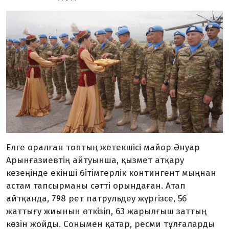
Елге оралған топтың жетекшісі майор Әнуар
Арынғазиевтің айтуынша, қызмет атқару
кезеңінде екінші бітімгерлік контингент мыңнан
астам тапсырманы сәтті орындаған. Атап
айтқанда, 798 рет патрульдеу жүргізсе, 56
жаттығу жиынын өткізіп, 63 жарылғыш заттың
көзін жойды. Сонымен қатар, ресми тұлғаларды