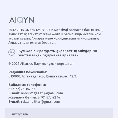
25.12.2018 жылғы №17418-СИ Мерзімді баспасөз басылымын,
ақпараттық агенттікті және желілік басылымды есепке қою
туралы куәлігі, Ақпарат және коммуникация министрлігінің
Ақпарат комитетімен берілген.
Бұл желілік ресурстың ақпараттық өнімдері 18
жастан асқан оқырманға арналған.
© 2025 Aikyn.kz. Барлық құқық қорғалған.
Редакция мекенжайы:
010000, Астана қаласы, Қонаев көшесі, 12/1.
Байланыс телефоны:
8 (7172) 76-84-66.
E-mail:
aikyn.kz.gazeti@gmail.com
Жарнама бөлімі:
8 701 675 42 14
E-mail:
reklama.liter@gmail.com
Сайт туралы