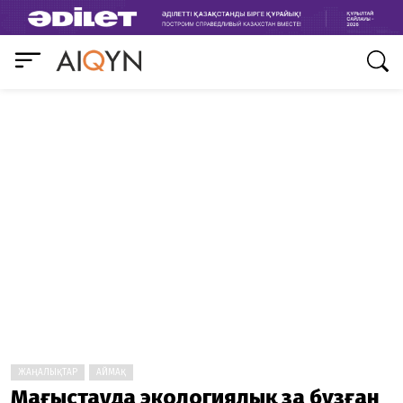
ЖАҢАЛЫҚТАР
АЙМАҚ
Маңғыстауда экологиялық заң бұзған