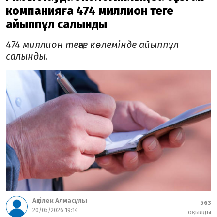
компанияға 474 миллион теңге
айыппұл салынды
474 миллион теңге көлемінде айыппұл
салынды.
Ақтілек Алмасұлы
563
20/05/2026 19:14
оқылды