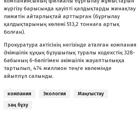
компаниясының филиалы бұрғылау жұмыстарын
жүргізу барысында қауіпті қалдықтарды жинақтау
лимитін айтарлықтай арттырған (бұрғылау
қалдықтарының көлемі 513,2 тоннаға артық
болған).
Прокуратура актісінің негізінде аталған компания
Әкімшілік құқық бұзушылық туралы кодекстің 328-
бабының 6-бөлігімен әкімшілік жауаптылыққа
тартылып, 474 миллион теңге көлемінде
айыппұл салынды.
компания
Экология
Маңғыстау
заң бұзу