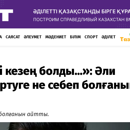
А
САЯСАТ
ӘЛЕУМЕТ
МӘДЕНИЕТ
БІЛІМ
СПОРТ
ӘДІЛЕТ
і кезең болды...»: Әли
ертуге не себеп болғаны
п болғанын айтты.