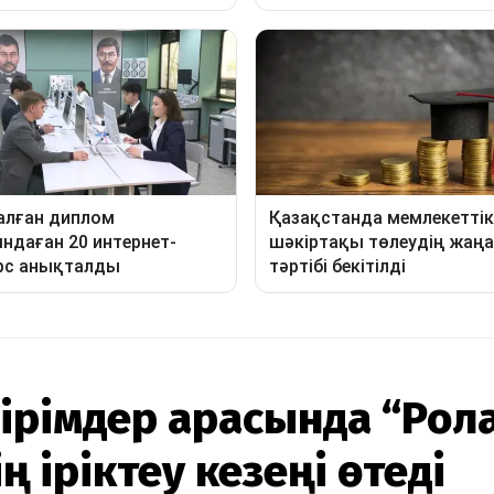
ірімдер арасында “Рол
ң іріктеу кезеңі өтеді