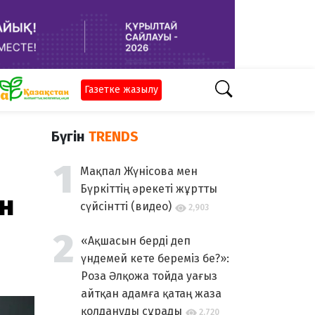
Газетке жазылу
Бүгін
TRENDS
Мақпал Жүнісова мен
Бүркіттің әрекеті жұртты
н
сүйсінтті (видео)
2,903
«Ақшасын берді деп
үндемей кете береміз бе?»:
Роза Әлқожа тойда уағыз
айтқан адамға қатаң жаза
қолдануды сұрады
2,720