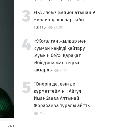
FIFA әлем чемпионатынан 9
миллиард доллар табыс
тапты
2,628
«Жоғалған жылдар мен
суыған көңілді қайтару
мүмкін бе?»: Қарақат
Әбілдина жан сырын
ақтарды
2,165
"Өнерін де, өзін де
құрметтеймін": Айгүл
Иманбаева Алтынай
Жорабаева туралы айтты
782
743