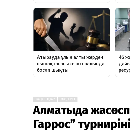
ЖАҢАЛЫҚТАР
МӘДЕНИЕТ
Алматыда жасөсп
Гаррос” турниріні