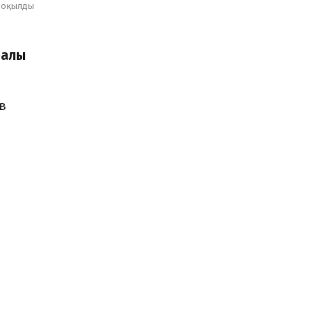
оқылды
ралы
в