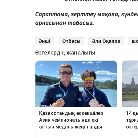
Сараптама, зерттеу мақала, күнд
арнасынан табасыз.
Әнші
Отбасы
Әли Оқапов
шо