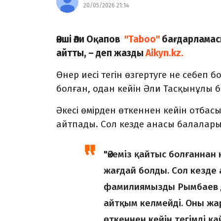
20/05/2026 21:14
Әнші Әли Оқапов
"Taboo"
бағдарламас
айтты, – деп жазды
Aikyn.kz.
Өнер иесі тегін өзгертуге не себеп
болған, одан кейін Әли Тасқынұлы б
Әкесі өмірден өткеннен кейін отбас
айтпады. Сол кезде анасы балаларын
"Әкеміз қайтыс болғаннан к
жағдай болды. Сол кезде 
фамилиямызды Рымбаев д
айтқым келмейді. Оны жа
өткеннен кейін тегімді қай