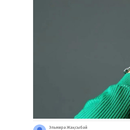
Эльмира Жақсыбай