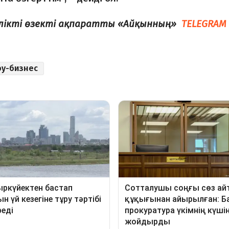
елікті өзекті ақпаратты «Айқынның»
TELEGRAM
у-бизнес