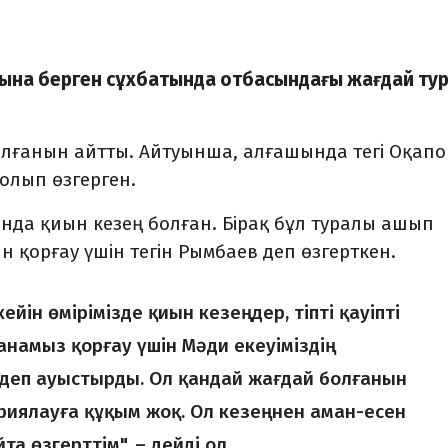
ына берген сұхбатында отбасындағы жағдай ту
 болғанын айтты. Айтуынша, алғашында тегі Оқапо
олып өзгерген.
ында қиын кезең болған. Бірақ бұл туралы ашып
 қорғау үшін тегін Рымбаев деп өзгерткен.
ейін өмірімізде қиын кезеңдер, тіпті қауіпті
анамыз қорғау үшін Мәди екеуіміздің
еп ауыстырды. Ол қандай жағдай болғанын
риялауға құқым жоқ. Ол кезеңнен аман-есен
та өзгерттім", – дейді ол.