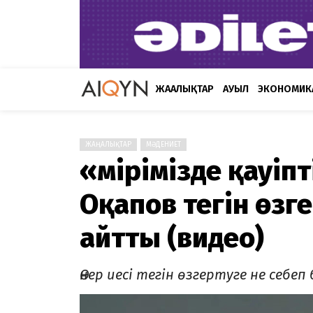
ЖАҢАЛЫҚТАР
АУЫЛ
ЭКОНОМИК
ЖАҢАЛЫҚТАР
МӘДЕНИЕТ
«Өмірімізде қауіпт
Оқапов тегін өзг
айтты (видео)
Өнер иесі тегін өзгертуге не себе