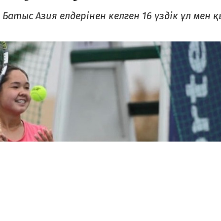
атыс Азия елдерінен келген 16 үздік ұл мен қ