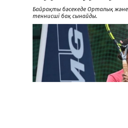
Байрақты бәсекеде Орталық және Б
теннисші бақ сынайды.