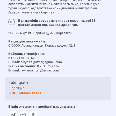
ақпараттық агенттікті және желілік басылымды есепке қою
туралы куәлігі, Ақпарат және коммуникация министрлігінің
Ақпарат комитетімен берілген.
Бұл желілік ресурстың ақпараттық өнімдері 18
жастан асқан оқырманға арналған.
© 2025 Aikyn.kz. Барлық құқық қорғалған.
Редакция мекенжайы:
010000, Астана қаласы, Қонаев көшесі, 12/1.
Байланыс телефоны:
8 (7172) 76-84-66.
E-mail:
aikyn.kz.gazeti@gmail.com
Жарнама бөлімі:
8 701 675 42 14
E-mail:
reklama.liter@gmail.com
Сайт туралы
Редакция
PDF | онлайн газет
Біздің әлеуметтік желідегі парақшамыз