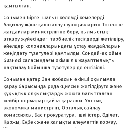
қамтылған.
Сонымен бірге шағын көлемді кемелерді
бақылау және қадағалау функцияларын Төтенше
жағдайлар министрлігіне беру, қылмыстық-
атқару жүйесіндегі тәрбиелік тәсілдерді жетілдіру,
әйелдер колонияларындағы ұстау жағдайларын
жеңілдету түзетулері қамтылды. Сондай-ақ ойын
бизнесі саласындағы әкімшілік жауаптылықты
нақтылау бойынша түзетулер де енгізілді.
Сонымен қатар Заң жобасын екінші оқылымда
қарау барысында редакциясын жетілдіруге және
құқықтық олқылықтарды жоюға бағытталған
кейбір нормалар қайта қаралды. Ұлттық
экономика министрлігі, Орталық сайлау
комиссиясы, Бас прокуратура, Ішкі істер, Әділет,
Қаржы, Еңбек және халықты әлеуметтік қорғау,