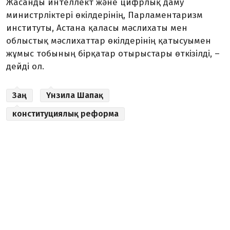
Жасанды интеллект және цифрлық даму
министрліктері өкілдерінің, Парламентаризм
институты, Астана қаласы мәслихаты мен
облыстық мәслихаттар өкілдерінің қатысуымен
жұмыс тобының бірқатар отырыстары өткізілді, –
дейді ол.
Заң
Үнзила Шапақ
конституциялық реформа