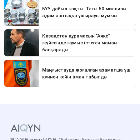
25.12.2018 жылғы №17418-СИ Мерзімді баспасөз басылымын,