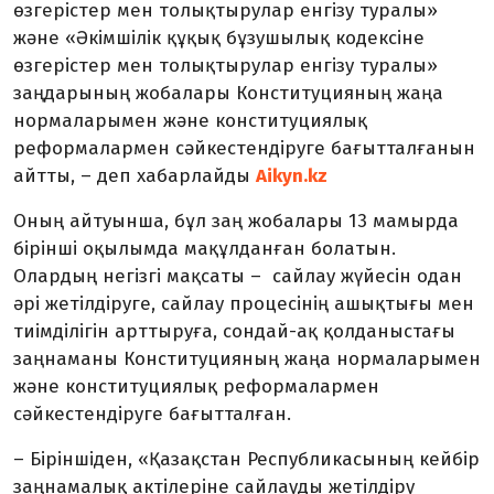
өзгерістер мен толықтырулар енгізу туралы»
және «Әкімшілік құқық бұзушылық кодексіне
өзгерістер мен толықтырулар енгізу туралы»
заңдарының жобалары Конституцияның жаңа
нормаларымен және конституциялық
реформалармен сәйкестендіруге бағытталғанын
айтты, – деп хабарлайды
Aikyn.kz
Оның айтуынша, бұл заң жобалары 13 мамырда
бірінші оқылымда мақұлданған болатын.
Олардың негізгі мақсаты – сайлау жүйесін одан
әрі жетілдіруге, сайлау процесінің ашықтығы мен
тиімділігін арттыруға, сондай-ақ қолданыстағы
заңнаманы Конституцияның жаңа нормаларымен
және конституциялық реформалармен
сәйкестендіруге бағытталған.
– Біріншіден, «Қазақстан Республикасының кейбір
заңнамалық актілеріне cайлауды жетілдіру