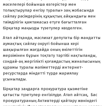
мәселелері бойынша өзгерістер мен
толықтырулар енгізу туралы» заң жобасында
сайлау рәсімдерінің құқықтық айқындығы мен
тиімділігін қамтамасыз етуге бағытталған
бірқатар маңызды түзетулер көзделген.
Атап айтқанда, мәслихат депутаты бір мандатты
аумақтық сайлау округі бойынша кері
шақырылған жағдайда оның өкілеттігін
мерзімінен бұрын тоқтату тәртібі нақтыланды,
сондай-ақ жергілікті қоғамдастық жиналысының
құрамы туралы мәліметтерді интернет-
ресурстарда міндетті түрде жариялау
ұсынылады.
Бірқатар заңдарға прокуратура қызметіне
қатысты түзетулер енгізілуде. Атап айтсақ, Бас
прокуратураның Активтерді қайтару жөніндегі