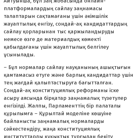
Айтуынша, бұл заң жобасында онлайн-
платформалардың сайлау заңнамасы
талаптарын сақтамағаны үшін әкімшілік
жауаптылық енгізу, сондай-ақ кандидаттардың
сайлау қорларынан тыс қаржыландыруды
немесе өзге де материалдық көмекті
қабылдағаны үшін жауаптылық белгілеу
ұсынылады.
– Бұл нормалар сайлау науқанының ашықтығын
қамтамасыз етуге және барлық кандидаттар үшін
тең жағдай қалыптастыруға бағытталған.
Сондай-ақ конституциялық реформаны іске
асыру аясында бірқатар заңнамалық түзетулер
енгізілді. Жалпы, Парламенттің бір палаталы
құрылымға – Құрылтай моделіне көшуіне
байланысты заңнамалық нормаларды
сәйкестендіру, жаңа конституциялық
институттарды құқықтық тұрғыдан бекіту