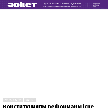
ЖАҢАЛЫҚТАР
ӘДІЛЕТ
Конституциялық реформаны іске