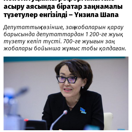
асыру аясында бірқатар заңнамалық
түзетулер енгізілді – Үнзила Шапақ
Депутаттың сөзінше, заң жобаларын қарау
барысында депутаттардан 1 200-ге жуық
түзету келіп түсті. 700-ге жуығын заң
жобалары бойынша жұмыс тобы қолдаған.