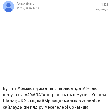
Анар Қоныс
1,121
21/05/2026 12:32
оқылды
Бүгінгі Мәжілістің жалпы отырысында Мәжіліс
депутаты, «AMANAT» партиясының мүшесі Үнзила
Шапақ «ҚР-ның кейбір заңнамалық актілеріне
сайлауды жетілдіру мәселелері бойынша