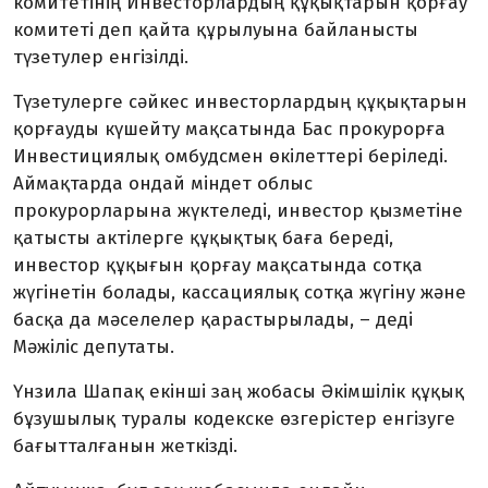
комитетінің Инвесторлардың құқықтарын қорғау
комитеті деп қайта құрылуына байланысты
түзетулер енгізілді.
Түзетулерге сәйкес инвесторлардың құқықтарын
қорғауды күшейту мақсатында Бас прокурорға
Инвестициялық омбудсмен өкілеттері беріледі.
Аймақтарда ондай міндет облыс
прокурорларына жүктеледі, инвестор қызметіне
қатысты актілерге құқықтық баға береді,
инвестор құқығын қорғау мақсатында сотқа
жүгінетін болады, кассациялық сотқа жүгіну және
басқа да мәселелер қарастырылады, – деді
Мәжіліс депутаты.
Үнзила Шапақ екінші заң жобасы Әкімшілік құқық
бұзушылық туралы кодекске өзгерістер енгізуге
бағытталғанын жеткізді.