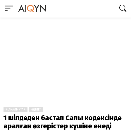
ЖАҢАЛЫҚТАР
ӘДІЛЕТ
1 шілдеден бастап Салық кодексінде
қаралған өзгерістер күшіне енеді