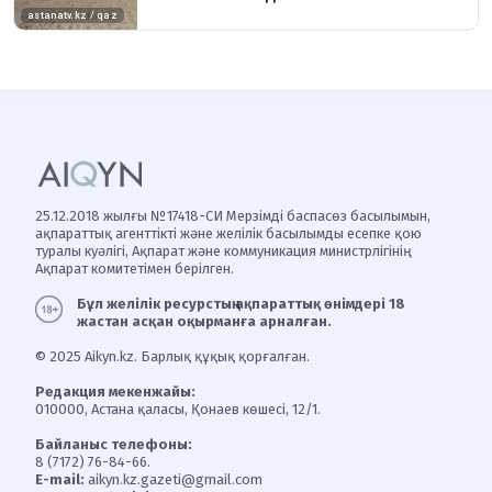
25.12.2018 жылғы №17418-СИ Мерзімді баспасөз басылымын,
ақпараттық агенттікті және желілік басылымды есепке қою
туралы куәлігі, Ақпарат және коммуникация министрлігінің
Ақпарат комитетімен берілген.
Бұл желілік ресурстың ақпараттық өнімдері 18
жастан асқан оқырманға арналған.
© 2025 Aikyn.kz. Барлық құқық қорғалған.
Редакция мекенжайы:
010000, Астана қаласы, Қонаев көшесі, 12/1.
Байланыс телефоны:
8 (7172) 76-84-66.
E-mail:
aikyn.kz.gazeti@gmail.com