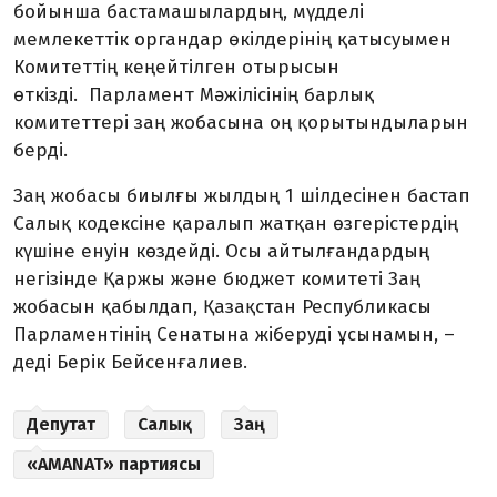
бойынша бастамашылардың, мүдделі
мемлекеттік органдар өкілдерінің қатысуымен
Комитеттің кеңейтілген отырысын
өткізді. Парламент Мәжілісінің барлық
комитеттері заң жобасына оң қорытындыларын
берді.
Заң жобасы биылғы жылдың 1 шілдесінен бастап
Салық кодексіне қаралып жатқан өзгерістердің
күшіне енуін көздейді. Осы айтылғандардың
негізінде Қаржы және бюджет комитеті Заң
жобасын қабылдап, Қазақстан Республикасы
Парламентінің Сенатына жіберуді ұсынамын, –
деді Берік Бейсенғалиев.
Депутат
Салық
Заң
«AMANAT» партиясы