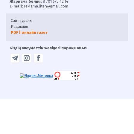
Жарнама бөлімі:
8 701 675 42 14
E-mail:
reklama.liter@gmail.com
Сайт туралы
Редакция
PDF | онлайн газет
Біздің әлеуметтік желідегі парақшамыз