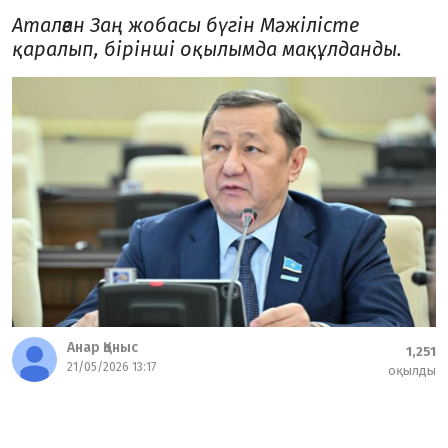
Аталған Заң жобасы бүгін Мәжілісте
қаралып, бірінші оқылымда мақұлданды.
Анар Қоныс
1,251
21/05/2026 13:17
оқылды