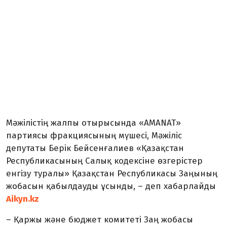
Мәжілістің жалпы отырысында «AMANAT»
партиясы фракциясының мүшесі, Мәжіліс
депутаты Берік Бейсенғалиев «Қазақстан
Республикасының Салық кодексіне өзгерістер
енгізу туралы» Қазақстан Республикасы Заңының
жобасын қабылдауды ұсынды, – деп хабарлайды
Aikyn.kz
– Қаржы және бюджет комитеті Заң жобасы