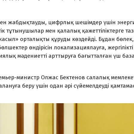
рмен жабдықтауды, цифрлық шешімдер үшін энер
ік тұтынушылар мен қалалық қажеттіліктерге та
жасыл» орталықты құруды көздейді. Бұдан бөлек,
өлшектер өндірісін локализациялауға, жергілікті
иялық мәдениетті арттыруға бағытталған үш баз
мьер-министр Олжас Бектенов салалық мемлекет
ануға беру үшін одан әрі сүйемелдеуді қамтама