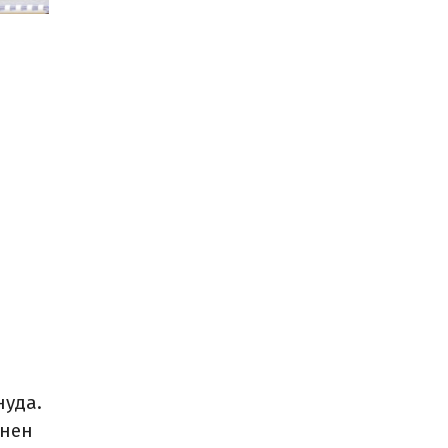
нуда.
ннен