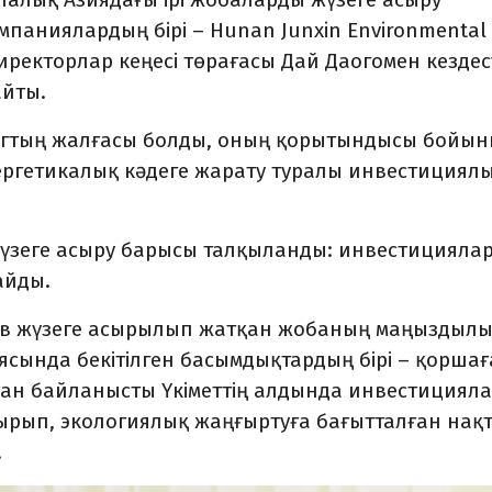
мпаниялардың бірі – Hunan Junxin Environmental
директорлар кеңесі төрағасы Дай Даогомен кездес
йты.
алогтың жалғасы болды, оның қорытындысы бойы
ргетикалық кәдеге жарату туралы инвестициял
үзеге асыру барысы талқыланды: инвестицияла
райды.
нов жүзеге асырылып жатқан жобаның маңыздыл
циясында бекітілген басымдықтардың бірі – қорша
ыған байланысты Үкіметтің алдында инвестициял
ырып, экологиялық жаңғыртуға бағытталған нақ
.