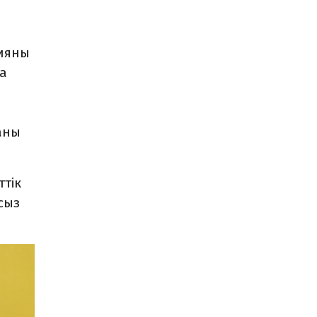
гияны
за
аны
тік
сыз