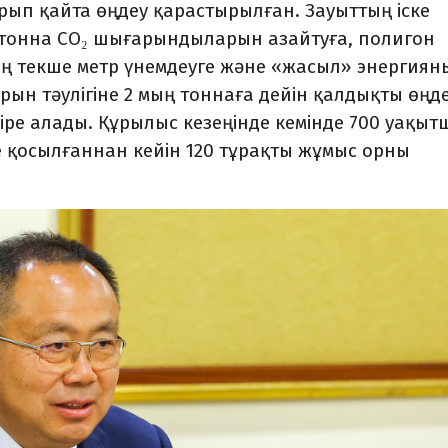
ып қайта өңдеу қарастырылған. Зауыттың іске
тонна CO₂ шығарындыларын азайтуға, полигон
ң текше метр үнемдеуге және «жасыл» энергиян
орын тәулігіне 2 мың тоннаға дейін қалдықты өңде
іре алады. Құрылыс кезеңінде кемінде 700 уақыт
е қосылғаннан кейін 120 тұрақты жұмыс орны