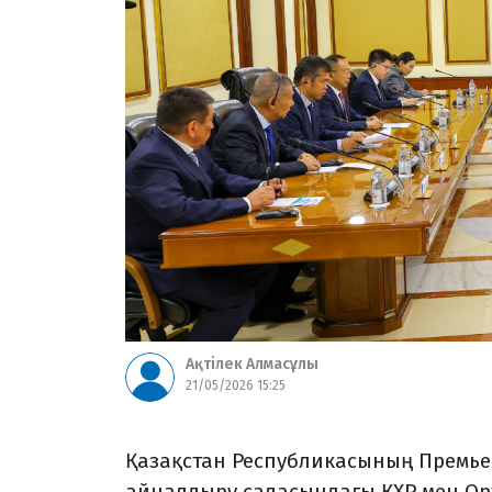
Ақтілек Алмасұлы
21/05/2026 15:25
Қазақстан Республикасының Премье
айналдыру саласындағы ҚХР мен Орт