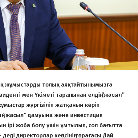
лық жұмыстарды толық аяқтайтынымызға
зиденті мен Үкіметі тарапынан елдің “жасыл”
ұмыстар жүргізіліп жатқанын көріп
ың “жасыл” дамуына және инвестиция
ын ірі жоба болу үшін ұмтылып, сол бағытта
деді директорлар кеңесінің төрағасы Дай