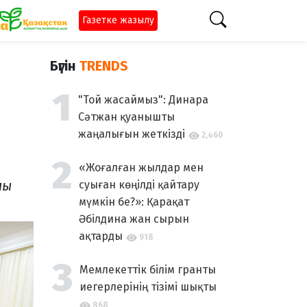
Газетке жазылу
Бүгін
TRENDS
"Той жасаймыз": Динара
Сәтжан қуанышты
жаңалығын жеткізді
2,460
«Жоғалған жылдар мен
лы
суыған көңілді қайтару
мүмкін бе?»: Қарақат
Әбілдина жан сырын
ақтарды
918
Мемлекеттік білім гранты
иегерлерінің тізімі шықты
868