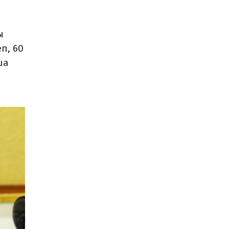
ы
п, 60
ша