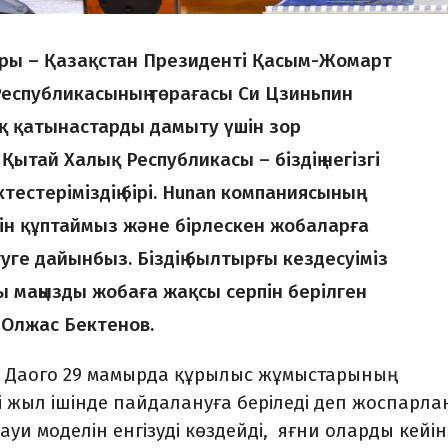
ары – Қазақстан Президенті Қасым-Жомарт
Республикасының төрағасы Си Цзиньпин
қ қатынастарды дамыту үшін зор
Қытай Халық Республикасы – біздің негізгі
естеріміздің бірі. Hunan компаниясының
ін құптаймыз және бірлескен жобаларға
ге дайынбыз. Біздің былтырғы кездесуіміз
ы маңызды жобаға жақсы серпін берілген
і Олжас Бектенов.
ай Даого 29 мамырда құрылыс жұмыстарының
 жыл ішінде пайдалануға беріледі деп жоспарла
уи моделін енгізуді көздейді, яғни оларды кейі