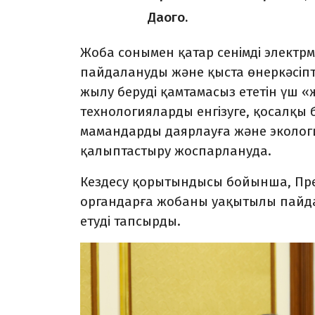
Даого.
Жоба сонымен қатар сенімді элект
пайдалануды және қыста өнеркәсіпт
жылу беруді қамтамасыз ететін үш «
технологияларды енгізуге, қосалқы б
мамандарды даярлауға және эколог
қалыптастыру жоспарлануда.
Кездесу қорытындысы бойынша, Пре
органдарға жобаны уақытылы пайдал
етуді тапсырды.