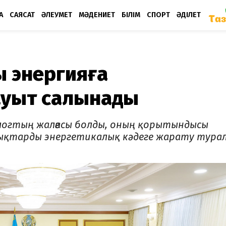
А
САЯСАТ
ӘЛЕУМЕТ
МӘДЕНИЕТ
БІЛІМ
СПОРТ
ӘДІЛЕТ
ы энергияға
ауыт салынады
иалогтың жалғасы болды, оның қорытындысы
ықтарды энергетикалық кәдеге жарату тура