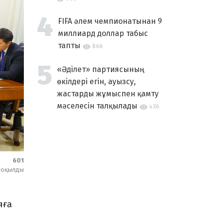
FIFA әлем чемпионатынан 9
миллиард доллар табыс
тапты
866
«Әділет» партиясының
өкілдері егін, ауызсу,
жастарды жұмыспен қамту
мәселесін талқылады
436
601
оқылды
яға