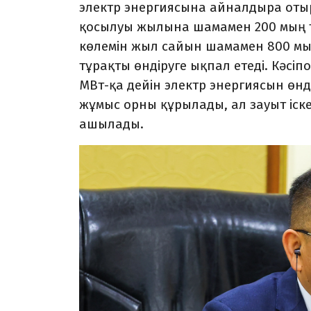
электр энергиясына айналдыра отыр
қосылуы жылына шамамен 200 мың 
көлемін жыл сайын шамамен 800 мы
тұрақты өндіруге ықпал етеді. Кәсіп
МВт-қа дейін электр энергиясын өнд
жұмыс орны құрылады, ал зауыт іск
ашылады.