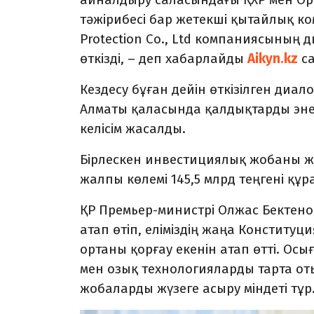
тәжірибесі бар жетекші қытайлық ко
Protection Co., Ltd компаниясының 
өткізді, – деп хабарлайды
Aikyn.kz
са
Кездесу бұған дейін өткізілген ди
Алматы қаласында қалдықтарды эне
келісім жасалды.
Бірлескен инвестициялық жобаны ж
жалпы көлемі 145,5 млрд теңгені құ
ҚР Премьер-министрі Олжас Бекте
атап өтіп, еліміздің жаңа Конститу
ортаны қорғау екенін атап өтті. Ос
мен озық технологияларды тарта от
жобаларды жүзеге асыру міндеті тұр