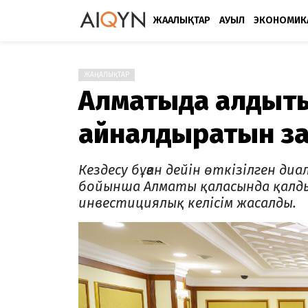
ЖАҢАЛЫҚТАР
АУЫЛ
ЭКОНОМИК
ЖАҢАЛЫҚТАР
Алматыда қалдықт
айналдыратын з
Кездесу бұған дейін өткізілген д
бойынша Алматы қаласында қалд
инвестициялық келісім жасалды.