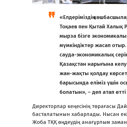
«Елдеріміздің көшбасшыл
Тоқаев пен Қытай Халық 
мырза бізге экономикалы
мүмкіндіктер жасап отыр. 
сауда-экономикалық серікт
Қазақстан нарығына келу
жан-жақты қолдау көрсету
барысында еліміз үшін ос
болатын», – деп атап өтт
Директорлар кеңесінің төрағасы Д
басталатынын хабарлады. Нысан екі
Жоба ТҚҚ өңдеудің анағұрлым замана