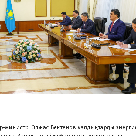
р-министрі Олжас Бектенов қалдықтарды энерги
алық Азиядағы ірі жобаларды жүзеге асыру