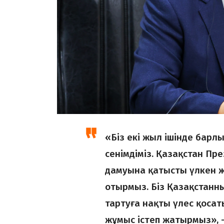
«Біз екі жыл ішінде бар
сенімдіміз. Қазақстан Пре
дамуына қатысты үлкен ж
отырмыз. Біз Қазақстанн
тартуға нақты үлес қосат
жұмыс істеп жатырмыз», – 