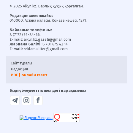
© 2025 Aikyn.kz. Барлық құқық қорғалған.
Редакция мекенжайы:
010000, Астана қаласы, Қонаев көшесі, 12/1.
Байланыс телефоны:
8 (7172) 76-84-66.
E-mail:
aikyn.kz.gazeti@gmail.com
Жарнама бөлімі:
8 701 675 42 14
E-mail:
reklama.liter@gmail.com
Сайт туралы
Редакция
PDF | онлайн газет
Біздің әлеуметтік желідегі парақшамыз