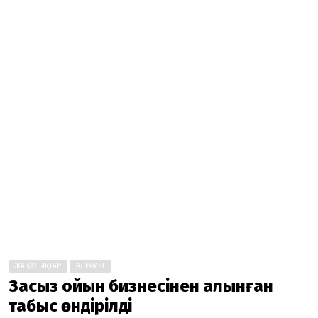
ЖАҢАЛЫҚТАР
ӘЛЕУМЕТ
Заңсыз ойын бизнесінен алынған
табыс өндірілді