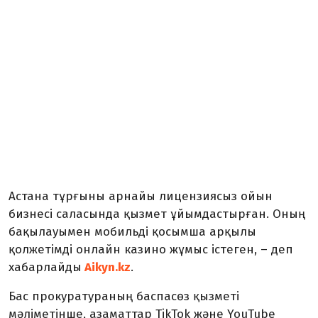
Астана тұрғыны арнайы лицензиясыз ойын
бизнесі саласында қызмет ұйымдастырған. Оның
бақылауымен мобильді қосымша арқылы
қолжетімді онлайн казино жұмыс істеген, – деп
хабарлайды
Aikyn.kz
.
Бас прокуратураның баспасөз қызметі
мәліметінше, азаматтар TikTok және YouTube