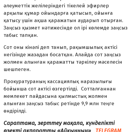
әлеуметтік желілеріндегі тікелей эфирлер
арқылы құмар ойындарға қатысып, ойынға
қатысу үшін ақша қаражатын аударып отырған.
Заңсыз қызмет нәтижесінде ол ірі көлемде заңсыз
табыс тапқан.
Сот оны кінәлі деп танып, рақымшылық актісі
негізінде жазадан босатқан. Алайда сот заңсыз
жолмен алынған қаражатты тәркілеу мәселесін
шешпеген.
Прокуратураның кассациялық наразылығы
бойынша сот актісі өзгертілді. Сотталғаннан
мемлекет пайдасына қылмыстық жолмен
алынған заңсыз табыс ретінде 9,9 млн теңге
өндірілді.
Сараптама, зерттеу мақала, күнделікті
өзекті ақпаратты «Айқынның»
TELEGRAM