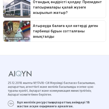
25.12.2018 жылғы №17418-СИ Мерзімді баспасөз басылымын,
ақпараттық агенттікті және желілік басылымды есепке қою
туралы куәлігі, Ақпарат және коммуникация министрлігінің
Ақпарат комитетімен берілген.
Бұл желілік ресурстың ақпараттық өнімдері 18
жастан асқан оқырманға арналған.