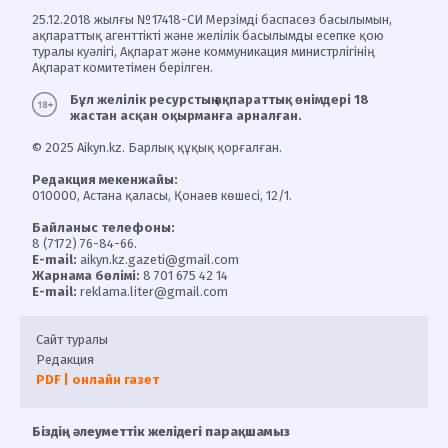
25.12.2018 жылғы №17418-СИ Мерзімді баспасөз басылымын,
ақпараттық агенттікті және желілік басылымды есепке қою
туралы куәлігі, Ақпарат және коммуникация министрлігінің
Ақпарат комитетімен берілген.
Бұл желілік ресурстың ақпараттық өнімдері 18
жастан асқан оқырманға арналған.
© 2025 Aikyn.kz. Барлық құқық қорғалған.
Редакция мекенжайы:
010000, Астана қаласы, Қонаев көшесі, 12/1.
Байланыс телефоны:
8 (7172) 76-84-66.
E-mail:
aikyn.kz.gazeti@gmail.com
Жарнама бөлімі:
8 701 675 42 14
E-mail:
reklama.liter@gmail.com
Сайт туралы
Редакция
PDF | онлайн газет
Біздің әлеуметтік желідегі парақшамыз