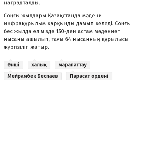
наградталды.
Соңғы жылдары Қазақстанда мәдени
инфрақұрылым қарқынды дамып келеді. Соңғы
бес жылда елімізде 150-ден астам мәдениет
нысаны ашылып, тағы 64 нысанның құрылысы
жүргізіліп жатыр.
Әнші
халық
марапаттау
Мейрамбек Беспаев
Парасат ордені