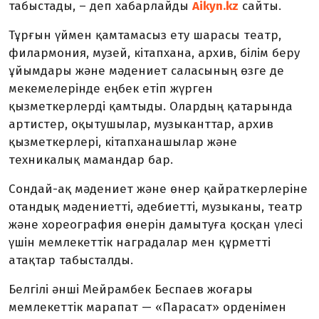
табыстады, – деп хабарлайды
Aikyn.kz
сайты.
Тұрғын үймен қамтамасыз ету шарасы театр,
филармония, музей, кітапхана, архив, білім беру
ұйымдары және мәдениет саласының өзге де
мекемелерінде еңбек етіп жүрген
қызметкерлерді қамтыды. Олардың қатарында
артистер, оқытушылар, музыканттар, архив
қызметкерлері, кітапханашылар және
техникалық мамандар бар.
Сондай-ақ мәдениет және өнер қайраткерлеріне
отандық мәдениетті, әдебиетті, музыканы, театр
және хореография өнерін дамытуға қосқан үлесі
үшін мемлекеттік наградалар мен құрметті
атақтар табысталды.
Белгілі әнші Мейрамбек Беспаев жоғары
мемлекеттік марапат — «Парасат» орденімен