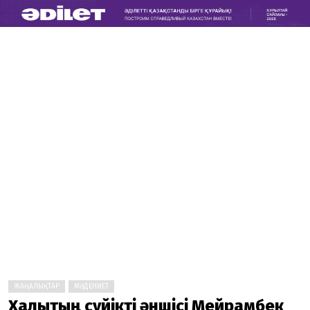
ЖАҢАЛЫҚТАР
МӘДЕНИЕТ
Халықтың сүйікті әншісі Мейрамбек