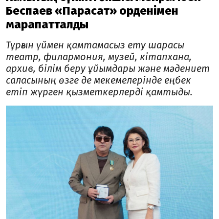
Беспаев «Парасат» орденімен
марапатталды
Тұрғын үймен қамтамасыз ету шарасы
театр, филармония, музей, кітапхана,
архив, білім беру ұйымдары және мәдениет
саласының өзге де мекемелерінде еңбек
етіп жүрген қызметкерлерді қамтыды.