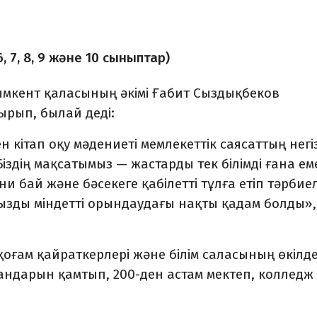
, 7, 8, 9 және 10 сыныптар)
ымкент қаласының әкімі
Ғабит Сыздықбеков
ырып, былай деді:
ітап оқу мәдениеті мемлекеттік саясаттың негіз
здің мақсатымыз — жастарды тек білімді ғана ем
и бай және бәсекеге қабілетті тұлға етіп тәрбиел
ызды міндетті орындаудағы нақты қадам болды»,
қоғам қайраткерлері және білім саласының өкілде
ндарын қамтып, 200-ден астам мектеп, колледж