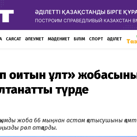
А
САЯСАТ
ӘЛЕУМЕТ
МӘДЕНИЕТ
БІЛІМ
СПОРТ
ӘДІЛЕТ
п оқитын ұлт» жобасын
лтанатты түрде
уқымды жоба 66 мыңнан астам қатысушыны қамт
ңызды рөл атқарды.