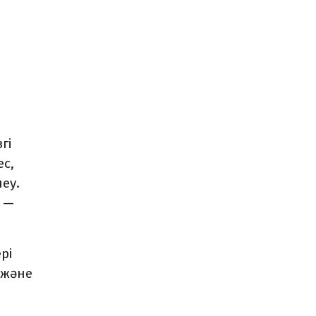
гі
ес,
еу.
 —
рі
 және