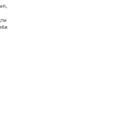
ып,
қты
еби