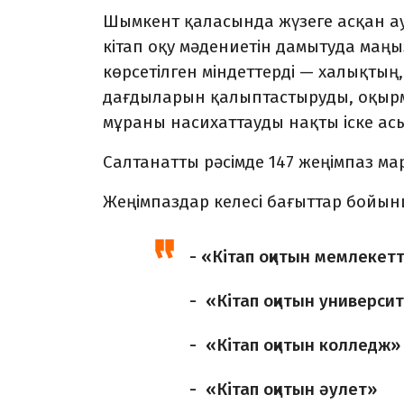
Шымкент қаласында жүзеге асқан а
кітап оқу мәдениетін дамытуда ма
көрсетілген міндеттерді — халықтың
дағдыларын қалыптастыруды, оқыр
мұраны насихаттауды нақты іске асы
Салтанатты рәсімде 147 жеңімпаз ма
Жеңімпаздар келесі бағыттар бойы
- «Кітап оқитын мемлекетт
- «Кітап оқитын универси
- «Кітап оқитын колледж»
- «Кітап оқитын әулет»