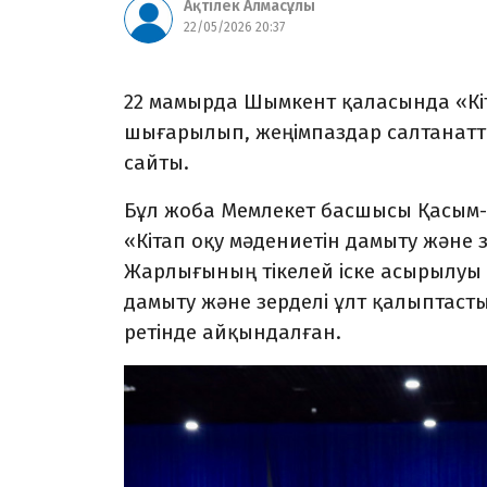
Ақтілек Алмасұлы
22/05/2026 20:37
22 мамырда Шымкент қаласында «К
шығарылып, жеңімпаздар салтанатт
сайты.
Бұл жоба Мемлекет басшысы Қасым-
«Кітап оқу мәдениетін дамыту және 
Жарлығының тікелей іске асырылуы
дамыту және зерделі ұлт қалыптасты
ретінде айқындалған.