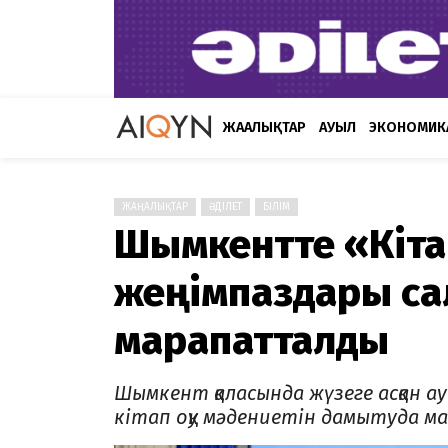
ЖАҢАЛЫҚТАР
АУЫЛ
ЭКОНОМИК
ЖАҢАЛЫҚТАР
ӘДІЛЕТ
БІЛІМ
Шымкентте «Кіта
жеңімпаздары са
марапатталды
Шымкент қаласында жүзеге асқан а
кітап оқу мәдениетін дамытуда ма