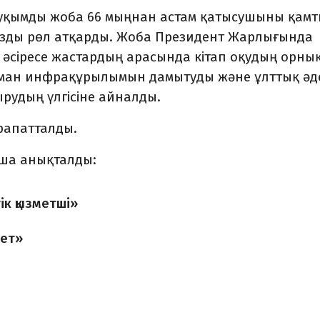
уқымды жоба 66 мыңнан астам қатысушыны қамт
ңызды рөл атқарды. Жоба Президент Жарлығында
, әсіресе жастардың арасында кітап оқудың орны
ман инфрақұрылымын дамытуды және ұлттық әд
рудың үлгісіне айналды.
рапатталды.
нша анықталды:
ік қызметші»
тет»