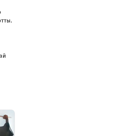
р
ртты.
ай