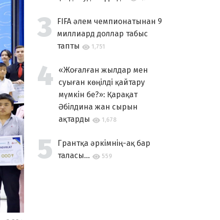
FIFA әлем чемпионатынан 9
миллиард доллар табыс
тапты
1,751
«Жоғалған жылдар мен
суыған көңілді қайтару
мүмкін бе?»: Қарақат
Әбілдина жан сырын
ақтарды
1,678
Грантқа әркімнің-ақ бар
таласы...
559