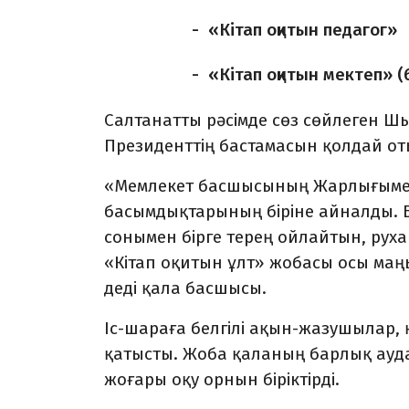
- «Кітап оқитын педагог»
- «Кітап оқитын мектеп» (6
Салтанатты рәсімде сөз сөйлеген Ш
Президенттің бастамасын қолдай от
«Мемлекет басшысының Жарлығымен к
басымдықтарының біріне айналды. Бі
сонымен бірге терең ойлайтын, рухан
«Кітап оқитын ұлт» жобасы осы маң
деді қала басшысы.
Іс-шараға белгілі ақын-жазушылар, 
қатысты. Жоба қаланың барлық ауда
жоғары оқу орнын біріктірді.