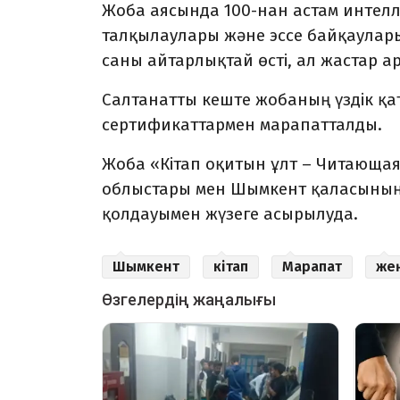
Жоба аясында 100-нан астам интелле
талқылаулары және эссе байқаулары 
саны айтарлықтай өсті, ал жастар а
Салтанатты кеште жобаның үздік 
сертификаттармен марапатталды.
Жоба «Кітап оқитын ұлт –
Читающая
облыстары мен Шымкент қаласының ә
қолдауымен жүзеге асырылуда.
Шымкент
кітап
Марапат
же