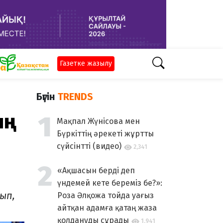
Газетке жазылу
Бүгін
TRENDS
ың
Мақпал Жүнісова мен
Бүркіттің әрекеті жұртты
сүйсінтті (видео)
2,341
«Ақшасын берді деп
үндемей кете береміз бе?»:
ып,
Роза Әлқожа тойда уағыз
айтқан адамға қатаң жаза
қолдануды сұрады
1,941