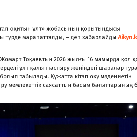
ітап оқитын ұлт» жобасының қорытындысы
ы түрде марапатталды, – деп хабарлайды
Aikyn.
Жомарт Тоқаевтың 2026 жылғы 16 мамырда қол қ
зерделі ұлт қалыптастыру жөніндегі шаралар тур
 болып табылады.
Құжатта
кітап оқу мәдениетін
ру мемлекеттік саясаттың басым бағыттарының б