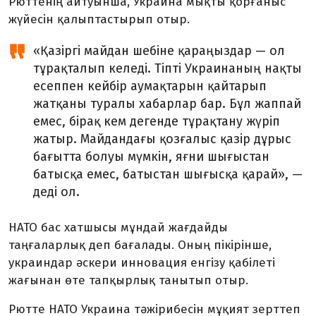
Рюттенің айтуынша, Украина мықты қорғаныс
жүйесін қалыптастырып отыр.
«Қазіргі майдан шебіне қараңыздар — ол
тұрақталып келеді. Тіпті Украинаның нақты
есеппен кейбір аумақтарын қайтарып
жатқаны туралы хабарлар бар. Бұл жаппай
емес, бірақ кем дегенде тұрақтану жүріп
жатыр. Майдандағы қозғалыс қазір дұрыс
бағытта болуы мүмкін, яғни шығыстан
батысқа емес, батыстан шығысқа қарай», —
деді ол.
НАТО бас хатшысы мұндай жағдайды
таңғаларлық деп бағалады. Оның пікірінше,
украиндар әскери инновация енгізу қабілеті
жағынан өте тапқырлық танытып отыр.
Рютте НАТО Украина тәжірибесін мұқият зерттеп