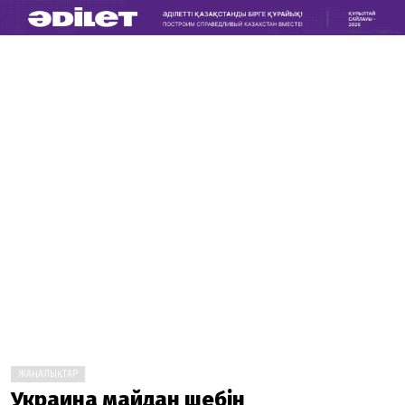
ЖАҢАЛЫҚТАР
Украина майдан шебін