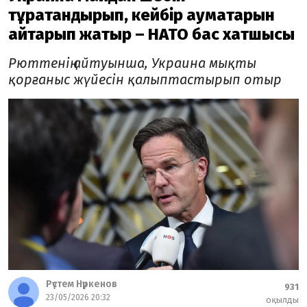
тұрақтандырып, кейбір аумақтарын
қайтарып жатыр – НАТО бас хатшысы
Рюттенің айтуынша, Украина мықты
қорғаныс жүйесін қалыптастырып отыр
Рүстем Нүркенов
931
23/05/2026 20:32
оқылды