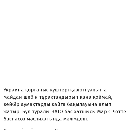
Украина қорғаныс күштері қазіргі уақытта
майдан шебін тұрақтандырып қана қоймай,
кейбір аумақтарды қайта бақылауына алып
жатыр. Бұл туралы НАТО бас хатшысы Марк Рютте
баспасөз мәслихатында мәлімдеді.