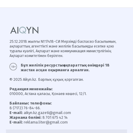
25.12.2018 жылғы №17418-СИ Мерзімді баспасөз басылымын,
ақпараттық агенттікті және желілік басылымды есепке қою
туралы куәлігі, Ақпарат және коммуникация министрлігінің
Ақпарат комитетімен берілген.
Бұл желілік ресурстың ақпараттық өнімдері 18
жастан асқан оқырманға арналған.
© 2025 Aikyn.kz. Барлық құқық қорғалған.
Редакция мекенжайы:
010000, Астана қаласы, Қонаев көшесі, 12/1.
Байланыс телефоны:
8 (7172) 76-84-66.
E-mail:
aikyn.kz.gazeti@gmail.com
Жарнама бөлімі:
8 701 675 42 14
E-mail:
reklama.liter@gmail.com