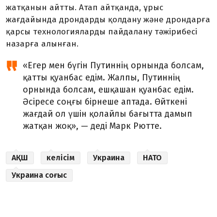
жатқанын айтты. Атап айтқанда, ұрыс
жағдайында дрондарды қолдану және дрондарға
қарсы технологияларды пайдалану тәжірибесі
назарға алынған.
«Егер мен бүгін Путиннің орнында болсам,
қатты қуанбас едім. Жалпы, Путиннің
орнында болсам, ешқашан қуанбас едім.
Әсіресе соңғы бірнеше аптада. Өйткені
жағдай ол үшін қолайлы бағытта дамып
жатқан жоқ», — деді Марк Рютте.
АҚШ
келісім
Украина
НАТО
Украина соғыс