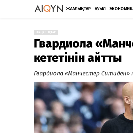
ЖАҢАЛЫҚТАР
АУЫЛ
ЭКОНОМИК
ЖАҢАЛЫҚТАР
Гвардиола «Манче
кететінін айтты
Гвардиола «Манчестер Ситиден» 