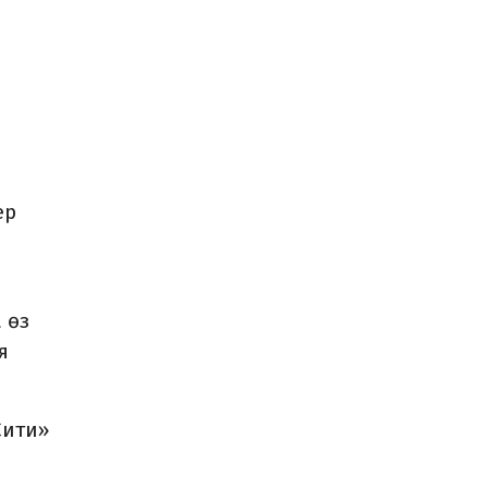
ер
 өз
я
Сити»