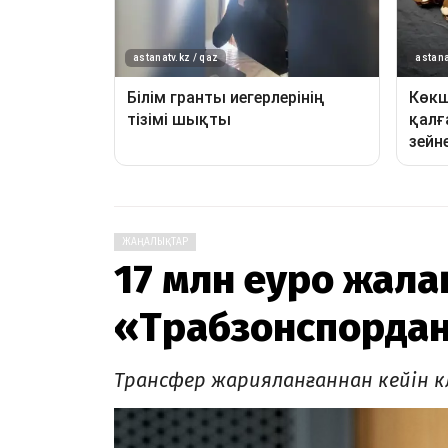
ЖАҢАЛЫҚТАР
17 млн еуро жала
«Трабзонспордан
Трансфер жарияланғаннан кейін к