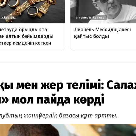
қы мен жер телімі: Сала
» мол пайда көрді
лубтың жанкүйерлік базасы күрт артты.