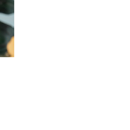
132
оқылды