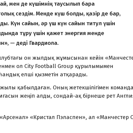
дай, мен де күшімнің таусылып бара
олық сездім. Менде күш болды, қазір де бар,
ды. Күн сайын, әр үш күн сайын титул үшін
дында тұру үшін қажет энергия менде
», — деді Гвардиола.
клубтағы он жылдық жұмысынан кейін «Манчест
генмен ол City Football Group құрылымымен
андық елші қызметін атқарады.
 жылы қабылдаған. Оның жетекшілігімен команда
гасын жеңіп алды, сондай-ақ бірнеше рет Англи
Арсенал» «Кристал Пэласпен», ал «Манчестер 