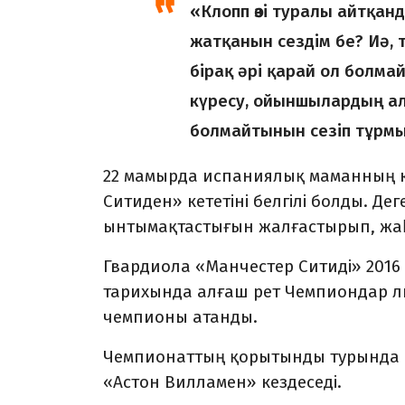
«Клопп өзі туралы айтқан
жатқанын сездім бе? Иә, т
бірақ әрі қарай ол болмай
күресу, ойыншылардың ал
болмайтынын сезіп тұрмын
22 мамырда испаниялық маманның 
Ситиден» кететіні белгілі болды. Де
ынтымақтастығын жалғастырып, жаһ
Гвардиола «Манчестер Ситиді» 2016
тарихында алғаш рет Чемпиондар ли
чемпионы атанды.
Чемпионаттың қорытынды турында «
«Астон Вилламен» кездеседі.