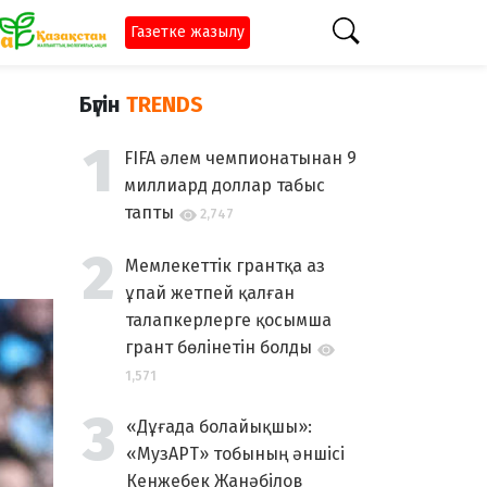
Газетке жазылу
Бүгін
TRENDS
FIFA әлем чемпионатынан 9
миллиард доллар табыс
тапты
2,747
Мемлекеттік грантқа аз
ұпай жетпей қалған
талапкерлерге қосымша
грант бөлінетін болды
1,571
«Дұғада болайықшы»:
«МузАРТ» тобының әншісі
Кенжебек Жанәбілов