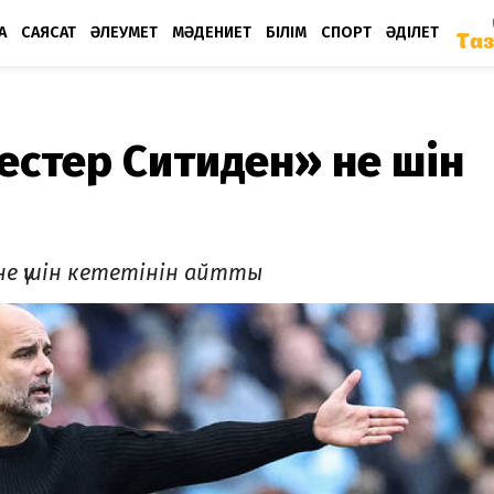
А
САЯСАТ
ӘЛЕУМЕТ
МӘДЕНИЕТ
БІЛІМ
СПОРТ
ӘДІЛЕТ
стер Ситиден» не үшін
не үшін кететінін айтты