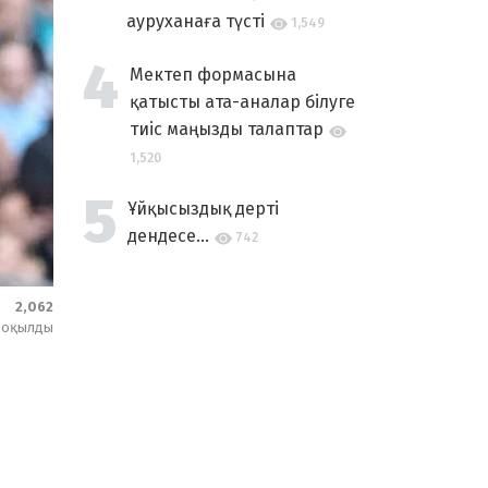
ауруханаға түсті
1,549
Мектеп формасына
қатысты ата-аналар білуге
тиіс маңызды талаптар
1,520
Ұйқысыздық дерті
дендесе...
742
2,062
оқылды