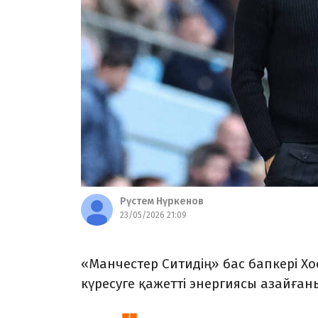
Рүстем Нүркенов
23/05/2026 21:09
«Манчестер Ситидің» бас бапкері Х
күресуге қажетті энергиясы азайған