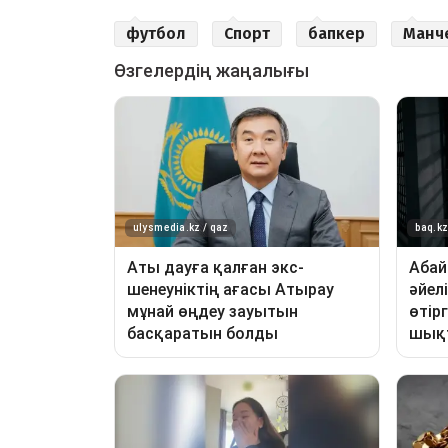
футбол
Спорт
бапкер
Манче