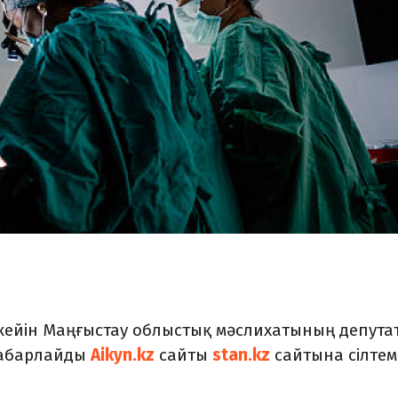
кейін Маңғыстау облыстық мәслихатының депута
 хабарлайды
Aikyn.kz
сайты
stan.kz
сайтына сілтем