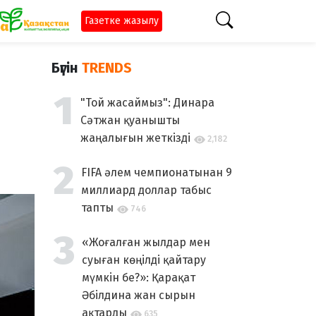
Газетке жазылу
Бүгін
TRENDS
"Той жасаймыз": Динара
Сәтжан қуанышты
жаңалығын жеткізді
2,182
FIFA әлем чемпионатынан 9
миллиард доллар табыс
тапты
746
«Жоғалған жылдар мен
суыған көңілді қайтару
мүмкін бе?»: Қарақат
Әбілдина жан сырын
ақтарды
635