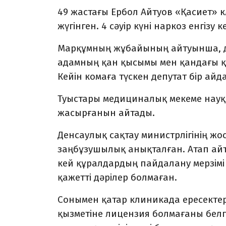
49 жастағы Ербол Айтуов «Қасиет» 
жүгінген. 4 сәуір күні наркоз енгіз
Марқұмның жұбайының айтуынша, д
адамның қан қысымы мен қандағы қан
Кейін комаға түскен депутат бір айд
Туыстары медициналық мекеме науқа
жасырғанын айтады.
Денсаулық сақтау министрлігінің жо
заңбұзушылық анықталған. Атап ай
кей құралдардың пайдалану мерзімі
қажетті дәрілер болмаған.
Сонымен қатар клиникада ересекте
қызметіне лицензия болмағаны белгі