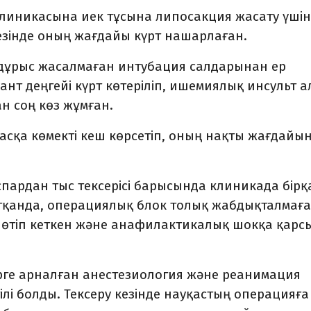
клиникасына иек тұсына липосакция жасату үшін
у кезінде оның жағдайы күрт нашарлаған.
ұрыс жасалмаған интубация салдарынан ер
т деңгейі күрт көтеріліп, ишемиялық инсульт а
ан соң көз жұмған.
сқа көмекті кеш көрсетіп, оның нақты жағдайы
спардан тыс тексерісі барысында клиникада бірқ
тқанда, операциялық блок толық жабдықталмаға
 өтіп кеткен және анафилактикалық шокқа қарс
рге арналған анестезиология және реанимация
лі болды. Тексеру кезінде науқастың операцияға