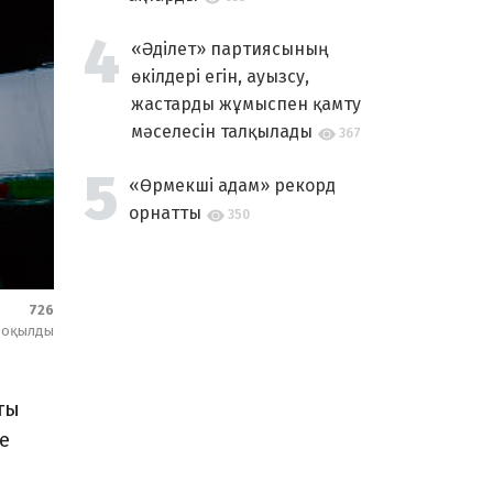
«Әділет» партиясының
өкілдері егін, ауызсу,
жастарды жұмыспен қамту
мәселесін талқылады
367
«Өрмекші адам» рекорд
орнатты
350
726
оқылды
ты
е