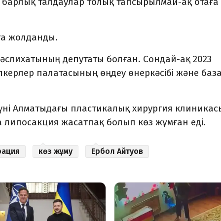
не барлық талдаулар толық тапсырылмай-ақ отаға
ға жолданды.
әслихатының депутаты болған. Сондай-ақ 2023
пкерлер палатасының өңдеу өнеркәсібі және баз
 күні Алматыдағы пластикалық хирургия клиника
а липосакция жасатпақ болып көз жұмған еді.
рация
көз жұму
Ербол Айтуов