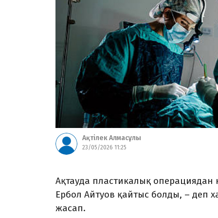
Ақтілек Алмасұлы
23/05/2026 11:25
Ақтауда пластикалық операциядан 
Ербол Айтуов қайтыс болды, – деп
жасап.