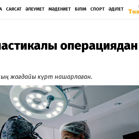
А
САЯСАТ
ӘЛЕУМЕТ
МӘДЕНИЕТ
БІЛІМ
СПОРТ
ӘДІЛЕТ
пластикалық операциядан
е оның жағдайы күрт нашарлаған.