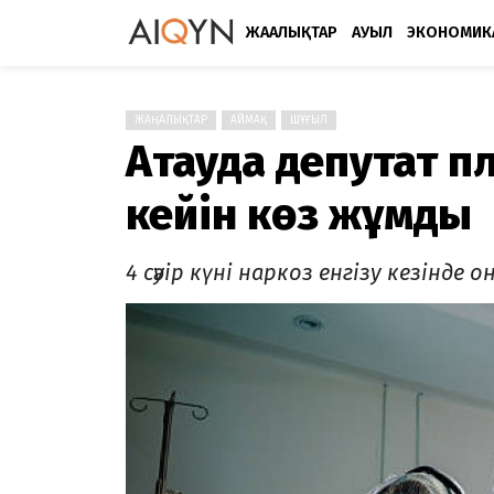
ЖАҢАЛЫҚТАР
АУЫЛ
ЭКОНОМИК
ЖАҢАЛЫҚТАР
АЙМАҚ
ШҰҒЫЛ
Ақтауда депутат 
кейін көз жұмды
4 сәуір күні наркоз енгізу кезінд