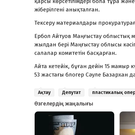
қарсы көрсетілімдері бола тұра жә
жіберілгені анықталған.
Тексеру материалдары прокуратура
Ербол Айтуов Маңғыстау облыстық м
жылдан бері Маңғыстау облысы кәсі
салалар комитетін басқарған.
Айта кетейік, бұған дейін 15 мамыр
53 жастағы блогер Сәуле Базархан д
Ақтау
Депутат
пластикалық опе