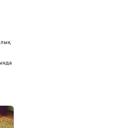
алық
сында