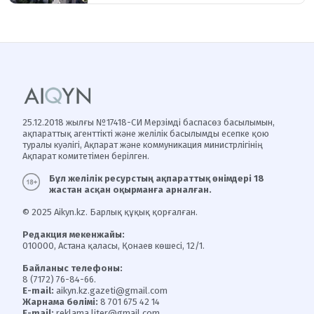
25.12.2018 жылғы №17418-СИ Мерзімді баспасөз басылымын,
ақпараттық агенттікті және желілік басылымды есепке қою
туралы куәлігі, Ақпарат және коммуникация министрлігінің
Ақпарат комитетімен берілген.
Бұл желілік ресурстың ақпараттық өнімдері 18
жастан асқан оқырманға арналған.
© 2025 Aikyn.kz. Барлық құқық қорғалған.
Редакция мекенжайы:
010000, Астана қаласы, Қонаев көшесі, 12/1.
Байланыс телефоны:
8 (7172) 76-84-66.
E-mail:
aikyn.kz.gazeti@gmail.com
Жарнама бөлімі:
8 701 675 42 14
E-mail:
reklama.liter@gmail.com