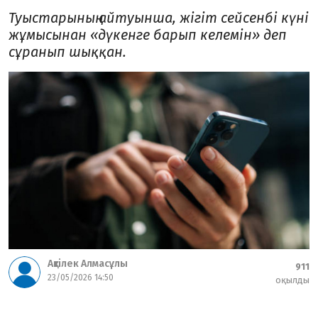
Туыстарының айтуынша, жігіт сейсенбі күні
жұмысынан «дүкенге барып келемін» деп
сұранып шыққан.
Ақтілек Алмасұлы
911
23/05/2026 14:50
оқылды