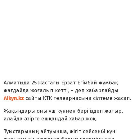
Алматыда 25 жастағы Ерзат Егімбай жұмбақ
жағдайда жоғалып кетті, – деп хабарлайды
Aikyn.kz
сайты КТК телеарнасына сілтеме жасап.
Жақындары оны үш күннен бері іздеп жатыр,
алайда әзірге ешқандай хабар жоқ.
Туыстарының айтуынша, жігіт сейсенбі күні