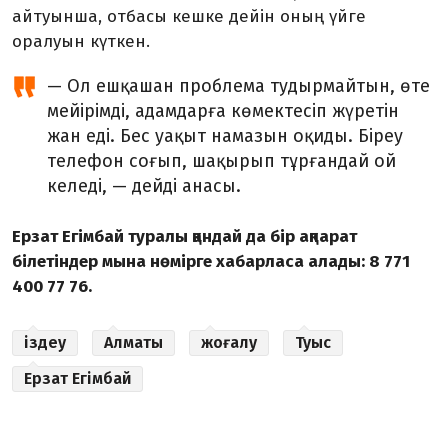
айтуынша, отбасы кешке дейін оның үйге
оралуын күткен.
— Ол ешқашан проблема тудырмайтын, өте
мейірімді, адамдарға көмектесіп жүретін
жан еді. Бес уақыт намазын оқиды. Біреу
телефон соғып, шақырып тұрғандай ой
келеді, — дейді анасы.
Ерзат Егімбай туралы қандай да бір ақпарат
білетіндер мына нөмірге хабарласа алады: 8 771
400 77 76.
іздеу
Алматы
жоғалу
Туыс
Ерзат Егімбай