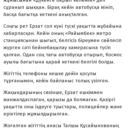
жұмысынан «дүкенге барып келемін» деп
сұранып шыққан. Бірақ кейін автобусқа мініп,
басқа бағытқа кеткені анықталған.
Соңғы рет Ерзат сол күні түскі уақытта жұбайына
хабарласқан. Кейін оның «Райымбек» метро
станциясынан шығып, белгісіз біреумен сөйлесіп
жүрген сәті бейнебақылау камерасына түсіп
қалған. Одан соң тағы автобусқа отырып, Космос
ауылы бағытына қарай кеткені белгілі болды.
Жігіттің телефоны кешке дейін қосулы
тұрғанымен, кейін байланыс толық үзілген.
Жақындарының сөзінше, Ерзат ешкіммен
жанжалдаспаған, қарызы да болмаған. Қазіргі
уақытта оны іздеуге туыстары, полицейлер және
еріктілер жұмылдырылған.
Жоғалған жігіттің анасы Талшы Құсайынованың