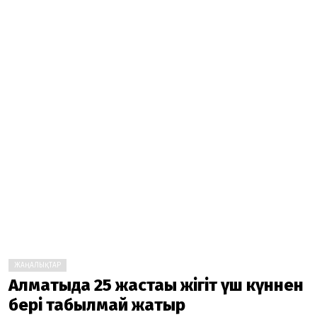
ЖАҢАЛЫҚТАР
Алматыда 25 жастағы жігіт үш күннен
бері табылмай жатыр