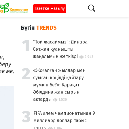
Газетке жазылу
Бүгін
TRENDS
"Той жасаймыз": Динара
Сәтжан қуанышты
жаңалығын жеткізді
н,
2,943
беру
е ме,
«Жоғалған жылдар мен
суыған көңілді қайтару
мүмкін бе?»: Қарақат
Әбілдина жан сырын
ақтарды
1,530
FIFA әлем чемпионатынан 9
миллиард доллар табыс
тапты
1,304