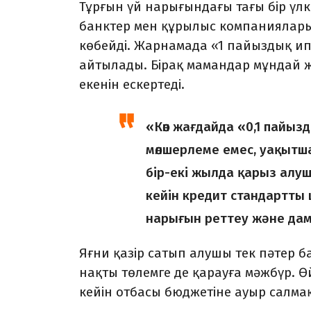
Тұрғын үй нарығындағы тағы бір үлк
банктер мен құрылыс компаниялары 
көбейді. Жарнамада «1 пайыздық ипо
айтылады. Бірақ мамандар мұндай 
еке­нін ескертеді.
«Көп жағдайда «0,1 пайызд
мөлшерлеме емес, уақыт­ш
бір-екі жылда қарыз алуш
кейін кредит стан­дартты
нарығын реттеу және дамы
Яғни қазір сатып алушы тек пәтер ба
нақ­ты төлемге де қарауға мәжбүр. Ө
кейін от­басы бюджетіне ауыр салмақ