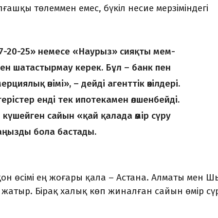
ашқы төлеммен емес, бүкіл несие мерзіміндегі
«7-20-25» немесе «Наурыз» сияқты мем­
н шатас­тырмау керек. Бұл – банк пен
циялық өнімі», – дейді агент­тік өкілдері.
ерістер енді тек ипотекамен өлшенбейді.
 күшейген сайын «қай қала­да өмір сүру
маңызды бола бастады.
он өсімі ең жоғары қала – Астана. Алматы мен Ш
 жатыр. Бірақ халық көп жиналған сайын өмір сү