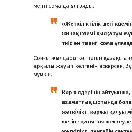
менгі сома да ұлғаяды.
«Жеткіліктілік шегі көлем
жинақ көлемі қыс­қаруы м
тиіс ең төменгі сома ұлғая
Соңғы жылдары көптеген қазақстан
арқы­лы жауып келгенін ескерсек, бұ
мүмкін.
Қор өкілдерінің айтуынша,
азаматтың шотында бола­
жеткілікті қаржы қалуы мі
шегіне қатысты шектеу­ле
жеткілікті деңгейін сақтау