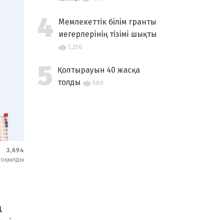
Мемлекеттік білім гранты
иегерлерінің тізімі шықты
1,250
Қолтырауын 40 жасқа
толды
580
3,694
оқылды
ң