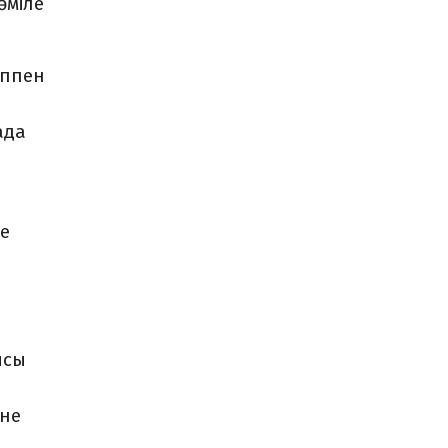
әміле
еппен
ада
ме
0
ысы
н
ене