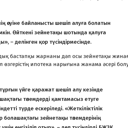
і­нің өсуіне байланысты шешіп алуға болатын
үмкін. Өйткені зейнетақы шотында қалуға
ды», – делінген қор тү­сіндірмесінде.
дық бастапқы жарнаны дәл осы зейнетақы жина
л өзгерістің ипотека нарығына жа­на­ма әсері бол
 тұрғын үйге қаражат шешіп алу кезінде
шақтағы төлемдерді қамтамасыз етуге
ндетті түрде ескеріледі. «Жеткі­ліктілік
р болашақтағы зейнетақы тө­лем­дерінің
 үшін енгізіліп отыр», – деп түсіндірді БЖЗҚ.