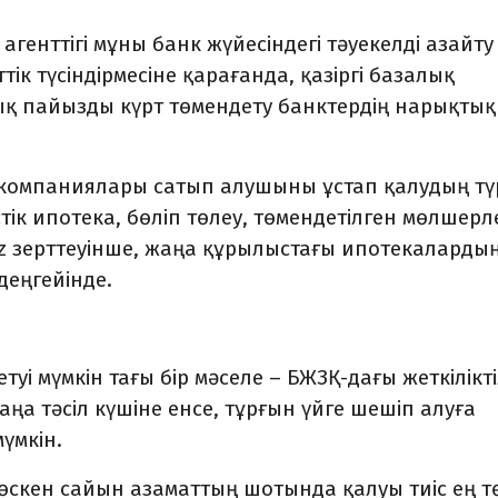
енттігі мұны банк жүйе­сіндегі тәуекелді азайту
тік түсіндірмесіне қарағанда, қазіргі базалық
 пайызды күрт төмен­дету банктердің нарықтық
компаниялары сатып алу­шыны ұстап қалудың тү
тік ипотека, бөліп төлеу, төмен­детілген мөлшерл
a.kz зерттеуінше, жаңа құрылыстағы ипотекаларды
деңгейінде.
уі мүмкін тағы бір мә­селе – БЖЗҚ-дағы жеткілік­ті
аңа тәсіл күшіне енсе, тұрғын үйге шешіп алуға
үмкін.
і өскен сайын азамат­тың шотында қалуы тиіс ең т