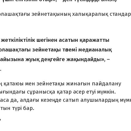
олашақтағы зейнет­ақы­ның халықаралық стандарт
ет­кіліктілік шегінен асатын қара­­жатты
олашақтағы зейнетақы тө­лемі медианалық
пайызына жуық дең­гейге жақындайды», –
.
ың қатаюы мен зейнетақы жинағын пайдалану
ғындағы сұранысқа қатар әсер етуі мүмкін.
аса да, алдағы кезеңде са­тып алушылардың мүмкі
тын түрі бар.
?