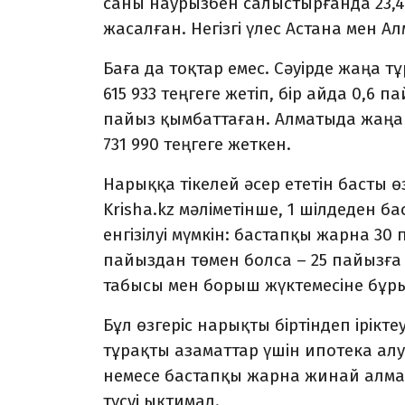
саны наурызбен са­лыс­тырғанда 23,4
жасалған. Негізгі үлес Астана мен Ал
Баға да тоқтар емес. Сәуірде жаңа 
615 933 теңгеге жетіп, бір айда 0,6 
пайыз қымбат­таған. Алматыда жаңа 
731 990 теңгеге жеткен.
Нарыққа тікелей әсер ететін басты ө
Krisha.kz мәліметінше, 1 шілдеден б
енгізілуі мүмкін: бастапқы жарна 30
пайыздан төмен болса – 25 пайызға
табысы мен борыш жүктемесіне бұры
Бұл өзгеріс нарықты біртін­деп ірікт
тұрақты азаматтар үшін ипотека алу
немесе бастапқы жарна жинай алма
түсуі ықтимал.