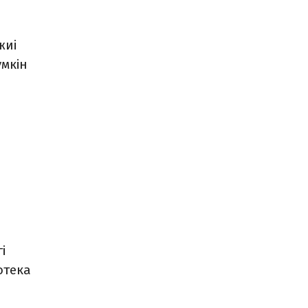
жиі
мкін
і
отека