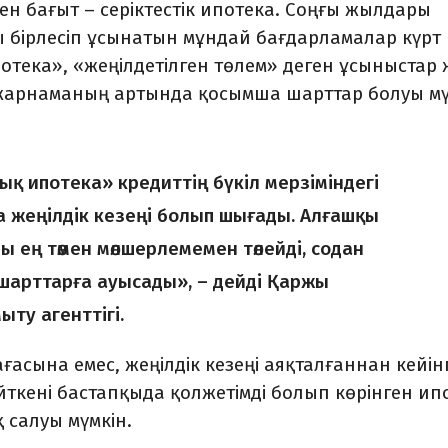
ен бағыт – серіктестік ипо­тека. Соңғы жылдары
бір­лесіп ұсынатын мұндай бағдар­ламалар күрт
тека», «жеңіл­детілген төлем» деген ұсыныстар 
жарнаманың артында қо­сымша шарттар болуы мү
ық ипотека» кредиттің бүкіл мерзі­мін­дегі
а жеңілдік кезеңі болып шыға­ды. Алғашқы
ы ең төмен мөлшерлемемен төлейді, содан
 шарттарға ауысады», – дейді Қаржы
ту агенттігі.
ғасына емес, жеңілдік кезеңі аяқталғаннан кейінг
йт­кені бастапқыда қолжетімді бо­лып көрінген ип
 салуы мүмкін.