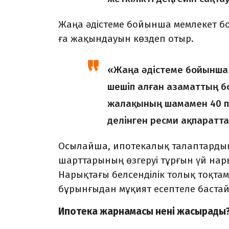
Жаңа әдістеме бойынша мем­­лекет б
ға жақындауын көздеп отыр.
«Жаңа әдістеме бойынша ж
шешіп алған азамат­тың б
жалақының ша­­ма­мен 40 
делінген ресми ақпаратта
Осылайша, ипотекалық та­лап­тард
шарттарының өзгеруі тұрғын үй нары
Нарықтағы белсенділік толық тоқтам
бұрынғыдан мұқият есептеле бас­тай
Ипотека жарнамасы нені жасырады