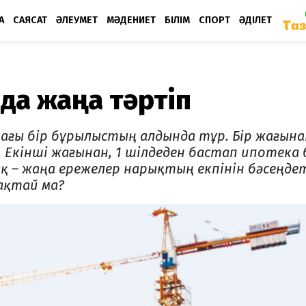
А
САЯСАТ
ӘЛЕУМЕТ
МӘДЕНИЕТ
БІЛІМ
СПОРТ
ӘДІЛЕТ
нда жаңа тәртіп
ағы бір бұрылыстың алдында тұр. Бір жағына
. Екінші жағынан, 1 шілдеден бастап ипотека 
рақ – жаңа ережелер нарықтың екпінін бәсеңдет
ақтай ма?