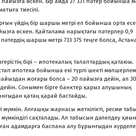
 пайызға өскен. Бір айда 27 331 пәтер бойынша м
матыға тиесілі.
тұрғын үйдің бір шаршы метрі ел бойынша орта ес
пайызға өскен. Қайталама нарық­тағы пәтерлер 0,9
пәтердің шаршы метрі 733 375 теңге болса, Астан
згерістің бірі – ипотекалық талаптардың қатаюы.
астап ипотека бойынша екі түрлі шекті мөлшерле
 пайыздан жоғары болса – 20 пайызға дейін, ал 3
 дейін. Сонымен бірге банктер қарыз алушының
н­ғыдан қатаң қарай бастайды.
еуі мүмкін. Алғашқы жар­насы жеткілікті, ресми таб
 мүмкіндігі сақталады. Ал табы­сын дәлелдеу қиы
ған адамдарға баспана алу бұрынғыдан күрдел