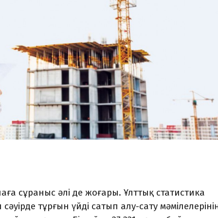
аға сұраныс әлі де жоғары. Ұлттық статистика
әуірде тұрғын үйді сатып алу-сату мә­міле­леріні