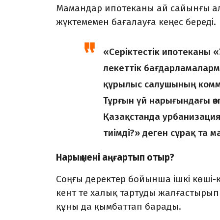
Мамандар ипотеканы ай сайын­ғы алғ
жүктеме­мен бағалауға кеңес береді.
«Серіктестік ипотеканы 
лекеттік бағдарламаларме
құрылыс салушының ком­мер­
Тұрғын үй нарығындағы өзг
Қазақ­станда урбани­зация
тиімді?» деген сұрақ та 
Нарық нені аңғартып отыр?
Соңғы деректер бойынша ішкі көші-қ
кент те халық тартуды жалғас­тырып
құны да қымбаттап барады.