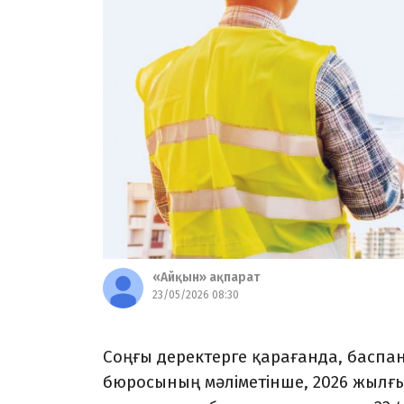
«Айқын» ақпарат
23/05/2026 08:30
Соңғы деректерге қарағанда, баспан
бюросының мәліметінше, 2026 жылғы с