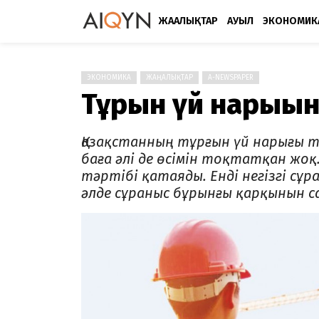
ЖАҢАЛЫҚТАР
АУЫЛ
ЭКОНОМИК
ЭКОНОМИКА
ЖАҢАЛЫҚТАР
A-NEWSPAPER
Тұрғын үй нарығы
Қазақстанның тұрғын үй нарығы т
баға әлі де өсімін тоқтатқан жоқ
тәртібі қатаяды. Енді негізгі сұ
әлде сұраныс бұрынғы қарқынын с