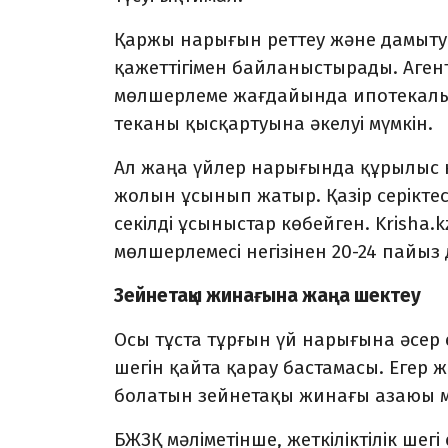
Қаржы нарығын реттеу және дамыту аг
қажет­тігімен байланыстырады. Агент
мөлшерлеме жағдайында ипотекалық
тека­ны қысқартуына әкелуі мүм­кін.
Ал жаңа үйлер нарығында құ­рылыс 
жо­лын ұсынып жатыр. Қазір серіктес
се­кілді ұсыныстар көбейген. Krish
мөлшерлемесі негізінен 20-24 пайыз 
Зейнетақы жинағына жаңа шектеу
Осы тұста тұрғын үй нары­ғына әсер ет
шегін қайта қарау бастамасы. Егер ж
болатын зейнетақы жинағы азаюы м
БЖЗҚ мәліметінше, жеткі­ліктілік шег