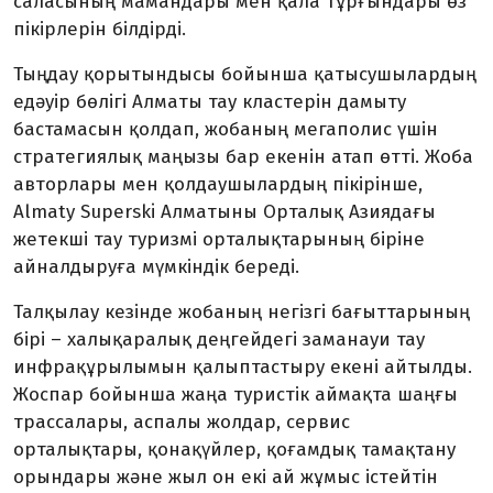
саласының мамандары мен қала тұрғындары өз
пікірлерін білдірді.
Тыңдау қорытындысы бойынша қатысушылардың
едәуір бөлігі Алматы тау кластерін дамыту
бастамасын қолдап, жобаның мегаполис үшін
стратегиялық маңызы бар екенін атап өтті. Жоба
авторлары мен қолдаушылардың пікірінше,
Almaty Superski Алматыны Орталық Азиядағы
жетекші тау туризмі орталықтарының біріне
айналдыруға мүмкіндік береді.
Талқылау кезінде жобаның негізгі бағыттарының
бірі – халықаралық деңгейдегі заманауи тау
инфрақұрылымын қалыптастыру екені айтылды.
Жоспар бойынша жаңа туристік аймақта шаңғы
трассалары, аспалы жолдар, сервис
орталықтары, қонақүйлер, қоғамдық тамақтану
орындары және жыл он екі ай жұмыс істейтін