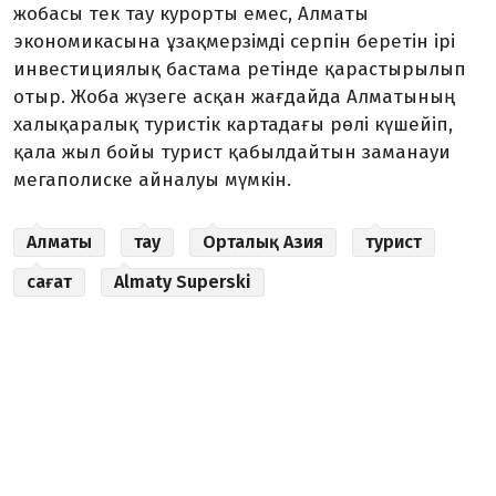
жобасы тек тау курорты емес, Алматы
экономикасына ұзақмерзімді серпін беретін ірі
инвестициялық бастама ретінде қарастырылып
отыр. Жоба жүзеге асқан жағдайда Алматының
халықаралық туристік картадағы рөлі күшейіп,
қала жыл бойы турист қабылдайтын заманауи
мегаполиске айналуы мүмкін.
Алматы
тау
Орталық Азия
турист
сағат
Almaty Superski