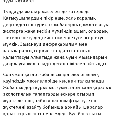
тууы ықтимал.
Тыңдауда жастар мәселесі де көтерілді.
Қатысушылардың пікірінше, халықаралық
деңгейдегі ірі туристік жобалардың жүзеге асуы
жастарға жаңа кәсіби мүмкіндік ашып, олардың
шетелге кету деңгейін төмендетуге әсер етуі
мүмкін. Заманауи инфрақұрылым мен
халықаралық сервис стандарттарының
қалыптасуы Алматыда жаңа буын мамандарын
даярлауға жол ашады деген пікірлер айтылды.
Сонымен қатар жоба аясында экологиялық
қауіпсіздік мәселелері де кеңінен талқыланды.
Жоба өкілдері құрылыс жұмыстары халықаралық
экологиялық талаптарды ескере отырып
жүргізілетінін, табиғи ландшафтқа түсетін
жүктемені азайту бойынша арнайы шаралар
қарастырылғанын мәлімдеді. Бұл бағыттағы