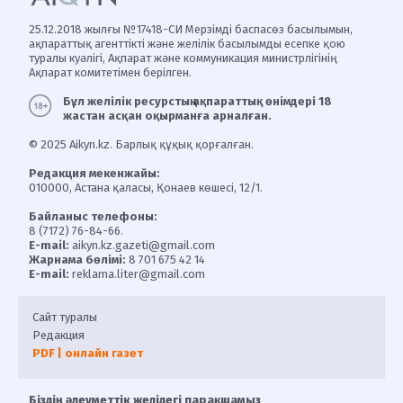
25.12.2018 жылғы №17418-СИ Мерзімді баспасөз басылымын,
ақпараттық агенттікті және желілік басылымды есепке қою
туралы куәлігі, Ақпарат және коммуникация министрлігінің
Ақпарат комитетімен берілген.
Бұл желілік ресурстың ақпараттық өнімдері 18
жастан асқан оқырманға арналған.
© 2025 Aikyn.kz. Барлық құқық қорғалған.
Редакция мекенжайы:
010000, Астана қаласы, Қонаев көшесі, 12/1.
Байланыс телефоны:
8 (7172) 76-84-66.
E-mail:
aikyn.kz.gazeti@gmail.com
Жарнама бөлімі:
8 701 675 42 14
E-mail:
reklama.liter@gmail.com
Сайт туралы
Редакция
PDF | онлайн газет
Біздің әлеуметтік желідегі парақшамыз