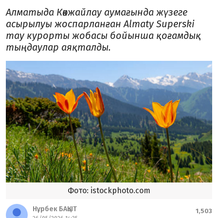
Алматыда Көкжайлау аумағында жүзеге
асырылуы жоспарланған Almaty Superski
тау курорты жобасы бойынша қоғамдық
тыңдаулар аяқталды.
Фото: istockphoto.com
Нұрбек БАҚЫТ
1,503