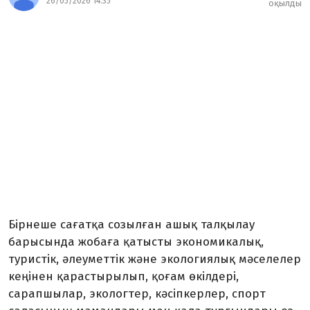
26/05/2026 14:35
оқылды
Бірнеше сағатқа созылған ашық талқылау
барысында жобаға қатысты экономикалық,
туристік, әлеуметтік және экологиялық мәселелер
кеңінен қарастырылып, қоғам өкілдері,
сарапшылар, экологтер, кәсіпкерлер, спорт