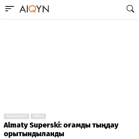
ЖАҢАЛЫҚТАР
АЙМАҚ
Almaty Superski: қоғамдық тыңдау
қорытындыланды