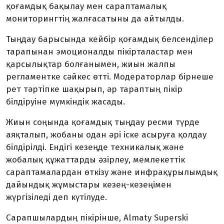
қоғамдық бақылау мен сараптамалық
мониторингтің жалғасатыны да айтылды.
Тыңдау барысында кейбір қоғамдық белсенділер
тарапынан эмоционалды пікірталастар мен
қарсылықтар болғанымен, жиын жалпы
регламентке сәйкес өтті. Модераторлар бірнеше
рет тәртіпке шақырып, әр тараптың пікір
білдіруіне мүмкіндік жасады.
Жиын соңында қоғамдық тыңдау ресми түрде
аяқталып, жобаны одан әрі іске асыруға қолдау
білдірілді. Ендігі кезеңде техникалық және
жобалық құжаттарды әзірлеу, мемлекеттік
сараптамалардан өткізу және инфрақұрылымдық
дайындық жұмыстары кезең-кезеңімен
жүргізіледі деп күтілуде.
Сарапшылардың пікірінше, Almaty Superski