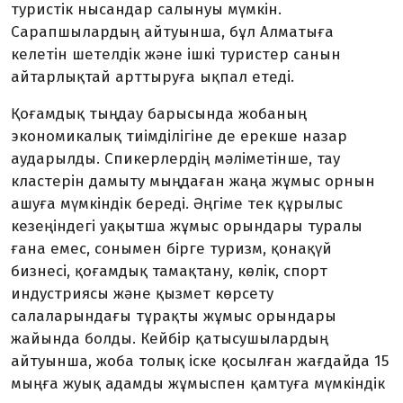
туристік нысандар салынуы мүмкін.
Сарапшылардың айтуынша, бұл Алматыға
келетін шетелдік және ішкі туристер санын
айтарлықтай арттыруға ықпал етеді.
Қоғамдық тыңдау барысында жобаның
экономикалық тиімділігіне де ерекше назар
аударылды. Спикерлердің мәліметінше, тау
кластерін дамыту мыңдаған жаңа жұмыс орнын
ашуға мүмкіндік береді. Әңгіме тек құрылыс
кезеңіндегі уақытша жұмыс орындары туралы
ғана емес, сонымен бірге туризм, қонақүй
бизнесі, қоғамдық тамақтану, көлік, спорт
индустриясы және қызмет көрсету
салаларындағы тұрақты жұмыс орындары
жайында болды. Кейбір қатысушылардың
айтуынша, жоба толық іске қосылған жағдайда 15
мыңға жуық адамды жұмыспен қамтуға мүмкіндік