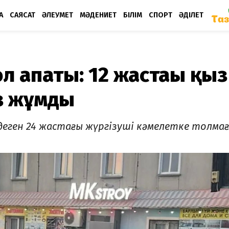
А
САЯСАТ
ӘЛЕУМЕТ
МӘДЕНИЕТ
БІЛІМ
СПОРТ
ӘДІЛЕТ
л апаты: 12 жастағы қыз
з жұмды
індеген 24 жастағы жүргізуші кәмелетке толма