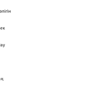
лігін
пек
тау
аң