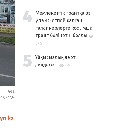
Мемлекеттік грантқа аз
ұпай жетпей қалған
талапкерлерге қосымша
грант бөлінетін болды
545
Ұйқысыздық дерті
дендесе...
339
462
оқылды
kyn.kz