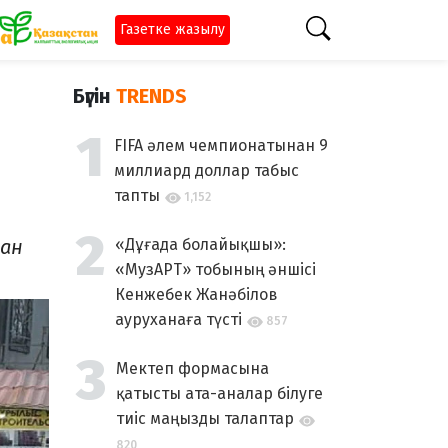
Газетке жазылу
Бүгін
TRENDS
FIFA әлем чемпионатынан 9
миллиард доллар табыс
тапты
1,152
ған
«Дұғада болайықшы»:
«МузАРТ» тобының әншісі
Кенжебек Жанәбілов
ауруханаға түсті
857
Мектеп формасына
қатысты ата-аналар білуге
тиіс маңызды талаптар
820