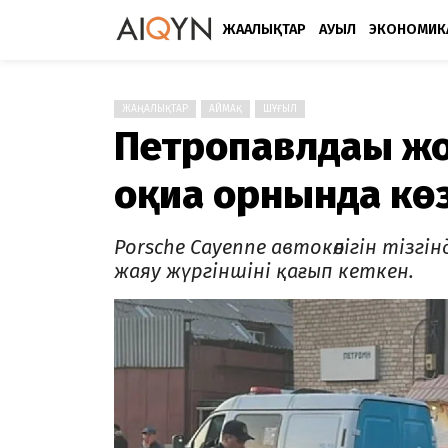
ЖАҢАЛЫҚТАР
АУЫЛ
ЭКОНОМИК
ЖАҢАЛЫҚТАР
АЙМАҚ
ШҰҒЫЛ
Петропавлдағы жо
оқиға орнында кө
Porsche Cayenne автокөлігін тізг
жаяу жүргіншіні қағып кеткен.