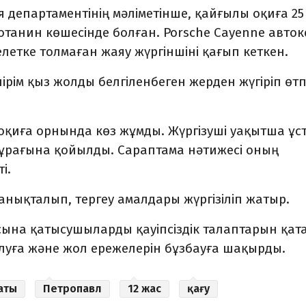
 департаментінің мәліметінше, қайғылы оқиға 25
отанин көшесінде болған. Porsche Cayenne автокө
мелетке толмаған жаяу жүргіншіні қағып кеткен.
рім қыз жолды белгіленбеген жерден жүгіріп өт
оқиға орнында көз жұмды. Жүргізуші уақытша ұс
тұрағына қойылды. Сараптама нәтижесі оның
і.
анықталып, тергеу амалдары жүргізіліп жатыр.
ына қатысушыларды қауіпсіздік талаптарын қат
луға және жол ережелерін бұзбауға шақырды.
аты
Петропавл
12 жас
қағу