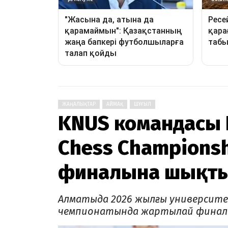
ЖАҢАЛЫҚТАР
АЙМАҚ
ШҰҒЫЛ
KNUS командасы F
Chess Champions
финалына шықт
Алматыда 2026 жылғы университ
чемпионатында жартылай финал