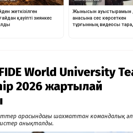
IDE World University T
hip 2026 жартылай
ы
еттер арасындағы шахматтан командалық әл
истер анықталды.