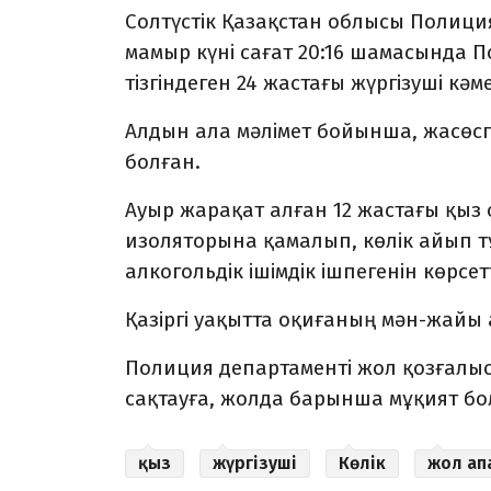
Солтүстік Қазақстан облысы Полиция
мамыр күні сағат 20:16 шамасында П
тізгіндеген 24 жастағы жүргізуші кә
Алдын ала мәлімет бойынша, жасөспі
болған.
Ауыр жарақат алған 12 жастағы қыз 
изоляторына қамалып, көлік айып 
алкогольдік ішімдік ішпегенін көрсетт
Қазіргі уақытта оқиғаның мән-жайы 
Полиция департаменті жол қозғалыс
сақтауға, жолда барынша мұқият бо
қыз
жүргізуші
Көлік
жол ап