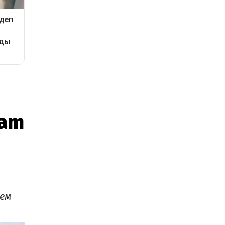
eam
ем