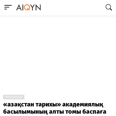
ЖАҢАЛЫҚТАР
«Қазақстан тарихы» академиялық
басылымының алты томы баспаға