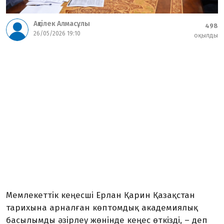
Ақтілек Алмасұлы
498
26/05/2026 19:10
оқылды
Мемлекеттік кеңесші Ерлан Қарин Қазақстан
тарихына арналған көптомдық академиялық
басылымды әзірлеу жөнінде кеңес өткізді, – деп