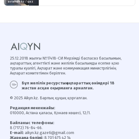
25.12.2018 жылғы №17418-СИ Мерзімді баспасөз басылымын,
ақпараттық агенттікті және желілік басылымды есепке қою
туралы куәлігі, Ақпарат және коммуникация министрлігінің
Ақпарат комитетімен берілген.
Бұл желілік ресурстың ақпараттық өнімдері 18
жастан асқан оқырманға арналған.
© 2025 Aikyn.kz. Барлық құқық қорғалған.
Редакция мекенжайы:
010000, Астана қаласы, Қонаев көшесі, 12/1.
Байланыс телефоны:
8 (7172) 76-84-66.
E-mail:
aikyn.kz.gazeti@gmail.com
Жарнама бөлімі:
8 701 675 42 14