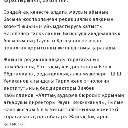
қарастырылып, бекітілген.
Сондай-ақ кеңесте алдағы маусым айының
басына жоспарланған редакциялық алқаның
кезекті жиынын ұйымдастыруға қатысты
мәселелер талқыланды. Басқосуда академиялық
басылымның Тәуелсіз Қазақстан кезеңіне
арналған қорытынды жетінші томы қаралады.
Жиынға редакция алқасы төрағасының
орынбасары, Ұлттық музей директоры Берік
Әбдіғалиұлы, редакциялық алқа мүшелері – Ш.Ш.
Уәлиханов атындағы Тарих және этнология
институтының бас директоры Зиябек
Қабылдинов, «Ұлттық аударма бюросы» қорының
атқарушы директоры Рауан Кенжеханұлы, Ғылым
және жоғары білім министрлігі Ғылым комитеті
төрағасының орынбасары Жайық Тоқтаров
қатысты.