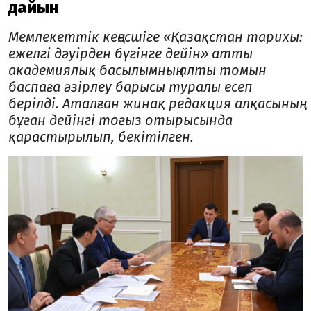
дайын
Мемлекеттік кеңесшіге «Қазақстан тарихы:
ежелгі дәуірден бүгінге дейін» атты
академиялық басылымның алты томын
баспаға әзірлеу барысы туралы есеп
берілді. Аталған жинақ редакция алқасының
бұған дейінгі тоғыз отырысында
қарастырылып, бекітілген.