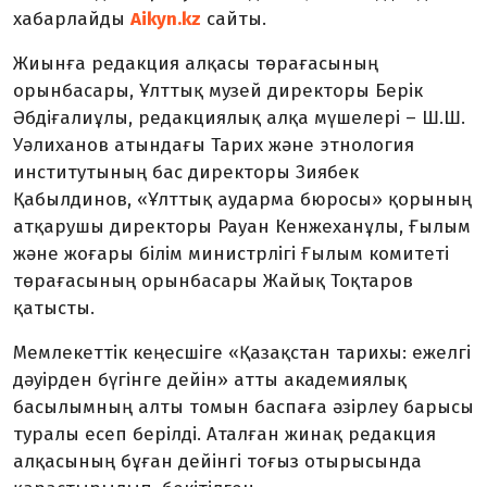
хабарлайды
Aikyn.kz
сайты.
Жиынға редакция алқасы төрағасының
орынбасары, Ұлттық музей директоры Берік
Әбдіғалиұлы, редакциялық алқа мүшелері – Ш.Ш.
Уәлиханов атындағы Тарих және этнология
институтының бас директоры Зиябек
Қабылдинов, «Ұлттық аударма бюросы» қорының
атқарушы директоры Рауан Кенжеханұлы, Ғылым
және жоғары білім министрлігі Ғылым комитеті
төрағасының орынбасары Жайық Тоқтаров
қатысты.
Мемлекеттік кеңесшіге «Қазақстан тарихы: ежелгі
дәуірден бүгінге дейін» атты академиялық
басылымның алты томын баспаға әзірлеу барысы
туралы есеп берілді. Аталған жинақ редакция
алқасының бұған дейінгі тоғыз отырысында