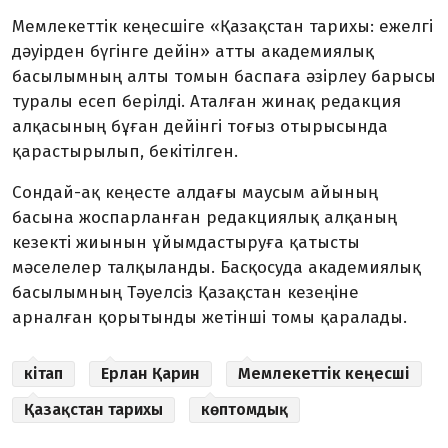
Мемлекеттік кеңесшіге «Қазақстан тарихы: ежелгі
дәуірден бүгінге дейін» атты академиялық
басылымның алты томын баспаға әзірлеу барысы
туралы есеп берілді. Аталған жинақ редакция
алқасының бұған дейінгі тоғыз отырысында
қарастырылып, бекітілген.
Сондай-ақ кеңесте алдағы маусым айының
басына жоспарланған редакциялық алқаның
кезекті жиынын ұйымдастыруға қатысты
мәселелер талқыланды. Басқосуда академиялық
басылымның Тәуелсіз Қазақстан кезеңіне
арналған қорытынды жетінші томы қаралады.
кітап
Ерлан Қарин
Мемлекеттік кеңесші
Қазақстан тарихы
көптомдық