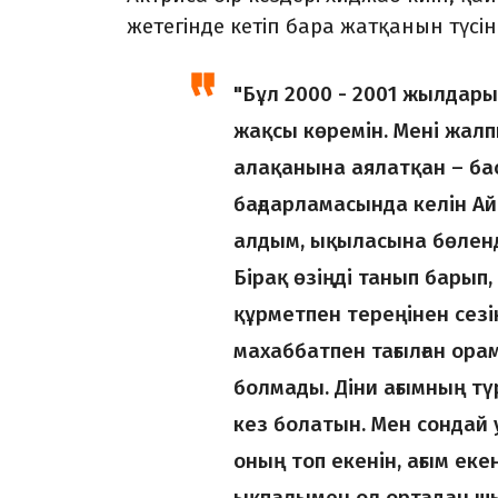
жетегінде кетіп бара жатқанын түсін
"Бұл 2000 - 2001 жылдары
жақсы көремін. Мені жалп
алақанына аялатқан – ба
бағдарламасында келін А
алдым, ықыласына бөленд
Бірақ өзіңді танып барып,
құрметпен тереңінен сезі
махаббатпен тағылған ора
болмады. Діни ағымның түр
кез болатын. Мен сондай у
оның топ екенін, ағым еке
ықпалымен ол ортадан шы