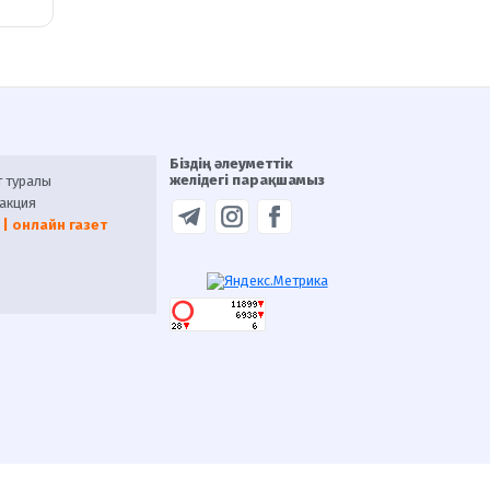
Біздің әлеуметтік
желідегі парақшамыз
т туралы
акция
 | онлайн газет