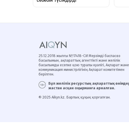
25.12.2018 жылғы №17418-СИ Мерзімді баспасөз
басылымын, ақпараттық агенттікті және желілік
басылымды есепке қою туралы куәлігі, Ақпарат және
коммуникация министрлігінің Ақпарат комитетімен
берілген.
Бұл желілік ресурстың ақпараттық өнімдер
жастан асқан оқырманға арналған.
© 2025 Aikyn.kz. Барлық құқық қорғалған.