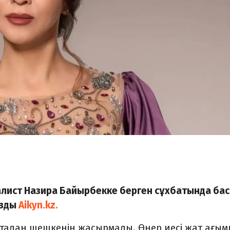
налист Назира Байырбекке берген сұхбатында ба
азды
Aikyn.kz.
айтадан шешкенін жасырмады. Өнер иесі жат ағы