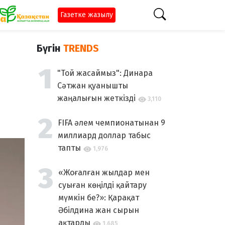
Газетке жазылу
Бүгін
TRENDS
"Той жасаймыз": Динара
Сәтжан қуанышты
жаңалығын жеткізді
3,110
FIFA әлем чемпионатынан 9
миллиард доллар табыс
тапты
1,976
«Жоғалған жылдар мен
суыған көңілді қайтару
мүмкін бе?»: Қарақат
Әбілдина жан сырын
ақтарды
1,685