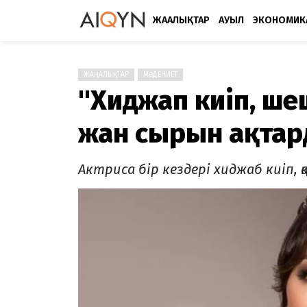
ЖАҢАЛЫҚТАР
АУЫЛ
ЭКОНОМИК
ЖАҢАЛЫҚТАР
МӘДЕНИЕТ
"Хиджап киіп, шеш
жан сырын ақтар
Актриса бір кездері хиджаб киіп,