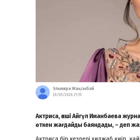
Эльмира Жақсыбай
26/05/2026 21:15
Актриса, әнші Айгүл Иманбаева жур
өткен жағдайды баяндады, – деп ж
Актриса бір кездері хиджаб киіп, қ