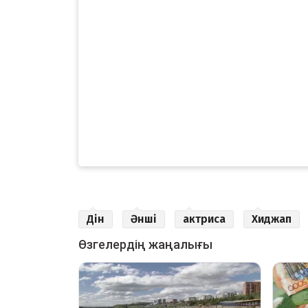
Дін
Әнші
актриса
Хиджап