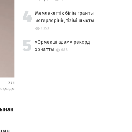
Мемлекеттік білім гранты
иегерлерінің тізімі шықты
1,353
«Өрмекші адам» рекорд
орнатты
688
771
оқылды
сынан
мның