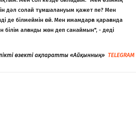
н дәл солай тұмшалануым қажет пе? Мен
мді де білмеймін ғой. Мен имамдарға қарағанда
 білім алғанды жөн деп санаймын", - деді
елікті өзекті ақпаратты «Айқынның»
TELEGRAM