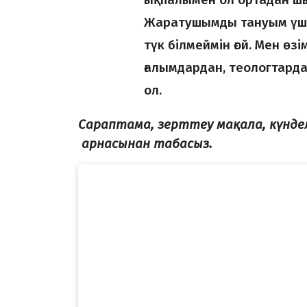
Жаратушымды тануым үші
түк білмеймін ғой. Мен өзі
ғалымдардан, теологтардан
ол.
Сараптама, зерттеу мақала, күнд
арнасынан табасыз.