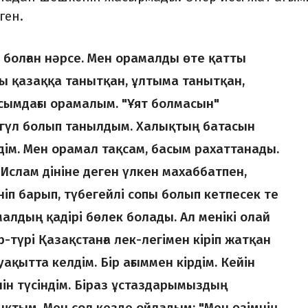
ген.
 болған нәрсе. Мен орамалды өте қатты
ы қазаққа танытқан, ұлтыма танытқан,
сымдағы орамалым. "Ұят болмасын"
йгүл болып танылдым. Халықтың батасын
ім. Мен орамал тақсам, басым рахаттанады.
 Ислам дініне деген үлкен махаббатпен,
ніп барып, түбегейлі сопы болып кетпесек те
малдың қадірі бөлек болады. Ал менікі олай
-түрі Қазақстанға лек-легімен кіріп жатқан
ақытта келдім. Бір ағыммен кірдім. Кейін
нін түсіндім. Біраз ұстаздарымыздың
қтым. Мен сол кезде ойладым: "Мен өзімнің