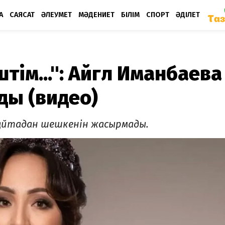
А
САЯСАТ
ӘЛЕУМЕТ
МӘДЕНИЕТ
БІЛІМ
СПОРТ
ӘДІЛЕТ
тім...": Айгүл Иманбаева
ды (видео)
 қайтадан шешкенін жасырмады.