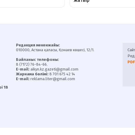
Редакция мекенжайы:
010000, Астана қаласы, Қонаев көшесі, 12/1.
Сай
Ред
Байланыс телефоны:
PDF
8 (7172) 76-84-66.
E-mail:
aikyn.kz.gazeti@gmail.com
Жарнама бөлімі:
8 701 675 42 14
E-mail:
reklama.liter@gmail.com
і 18