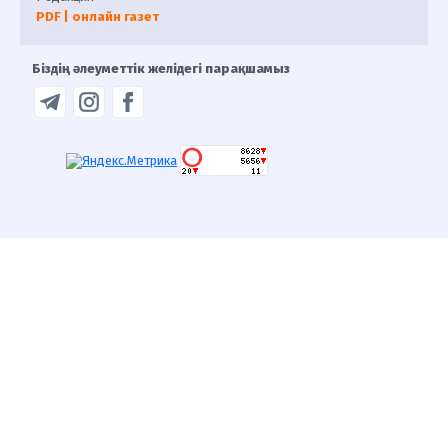
PDF | онлайн газет
Біздің әлеуметтік желідегі парақшамыз