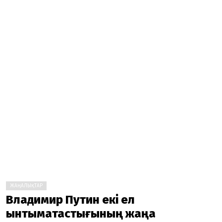
ЖАҢАЛЫҚТАР
Владимир Путин екі ел
ынтымақтастығының жаңа