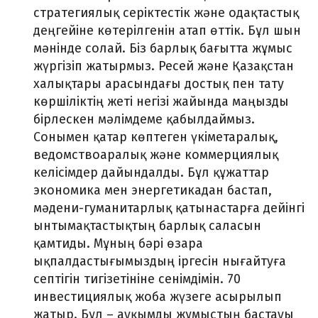
стратегиялық серіктестік және одақтастық
деңгейіне көтерілгенін атап өттік. Бұл шын
мәнінде солай. Біз барлық бағытта жұмыс
жүргізіп жатырмыз. Ресей және Қазақстан
халықтары арасындағы достық пен тату
көршіліктің жеті негізі жайында маңызды
бірлескен мәлімдеме қабылдаймыз.
Сонымен қатар көптеген үкіметаралық,
ведомствоаралық және коммерциялық
келісімдер дайындалды. Бұл құжаттар
экономика мен энергетикадан бастап,
мәдени-гуманитарлық қатынастарға дейінгі
ынтымақтастықтың барлық саласын
қамтиды. Мұның бәрі өзара
ықпалдастығымыздың іргесін нығайтуға
септігін тигізетініне сенімдімін. 70
инвестициялық жоба жүзеге асырылып
жатыр. Бұл – ауқымды жұмыстың бастауы