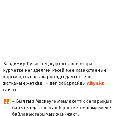
Владимир Путин тең құқылы және өзара
құрметке негізделген Ресей мен Қазақстанның
қарым-қатынасы қарқынды дамып келе
жатқанын жеткізді, – деп хабарлайды
Aikyn.kz
сайты.
– Былтыр Мәскеуге мемлекеттік сапарыңыз
барысында жасаған бірлескен мәлімдемеде
байланыстарымыз жан-жақты