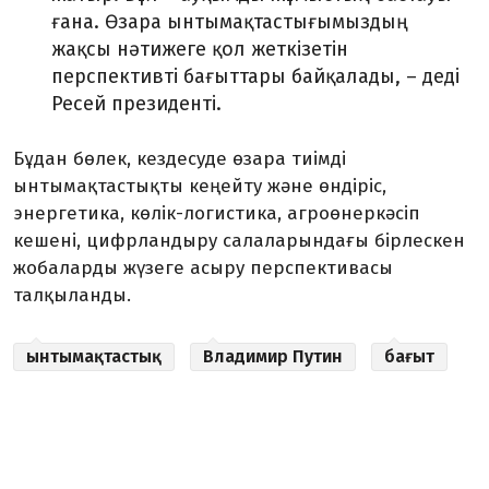
ғана. Өзара ынтымақтастығымыздың
жақсы нәтижеге қол жеткізетін
перспективті бағыттары байқалады, – деді
Ресей президенті.
Бұдан бөлек, кездесуде өзара тиімді
ынтымақтастықты кеңейту және өндіріс,
энергетика, көлік-логистика, агроөнеркәсіп
кешені, цифрландыру салаларындағы бірлескен
жобаларды жүзеге асыру перспективасы
талқыланды.
ынтымақтастық
Владимир Путин
бағыт