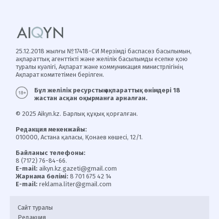
25.12.2018 жылғы №17418-СИ Мерзімді баспасөз басылымын,
ақпараттық агенттікті және желілік басылымды есепке қою
туралы куәлігі, Ақпарат және коммуникация министрлігінің
Ақпарат комитетімен берілген.
Бұл желілік ресурстың ақпараттық өнімдері 18
жастан асқан оқырманға арналған.
© 2025 Aikyn.kz. Барлық құқық қорғалған.
Редакция мекенжайы:
010000, Астана қаласы, Қонаев көшесі, 12/1.
Байланыс телефоны:
8 (7172) 76-84-66.
E-mail:
aikyn.kz.gazeti@gmail.com
Жарнама бөлімі:
8 701 675 42 14
E-mail:
reklama.liter@gmail.com
Сайт туралы
Редакция