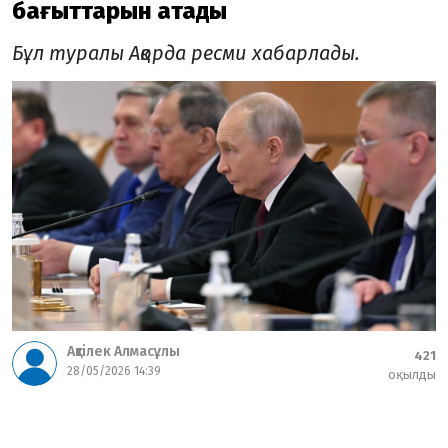
бағыттарын атады
Бұл туралы Ақорда ресми хабарлады.
Ақтілек Алмасұлы
421
28/05/2026 14:39
оқылды