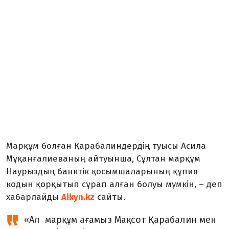
Марқұм болған Қарабалиндердің туысы Асила
Мұқанғалиеваның айтуынша, Сұлтан марқұм
Наурыздың банктік қосымшаларының құпия
кодын қорқытып сұрап алған болуы мүмкін, – деп
хабарлайды
Aikyn.kz
сайты.
«Ал марқұм ағамыз Мақсот Қарабалин мен