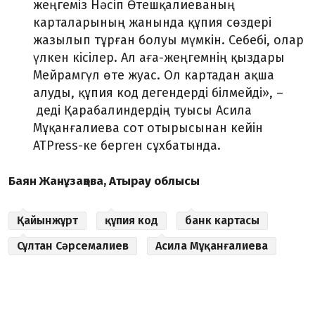
жеңгеміз Нәсіп Өтешқалиеваның
карталарының жанында құпия сөздері
жазылып тұрған болуы мүмкін. Себебі, олар
үлкен кісілер. Ал аға-жеңгемнің қыздары
Мейрамгүл өте жуас. Ол картадан ақша
алуды, құпия код дегендерді білмейді»,
–
деді Қарабалиндердің туысы Асила
Мұқанғалиева сот отырысынан кейін
ATPress-ке берген сұхбатында.
Баян Жанұзақова, Атырау облысы
Қайынжұрт
құпия код
банк картасы
Сұлтан Сәрсемалиев
Асила Мұқанғалиева