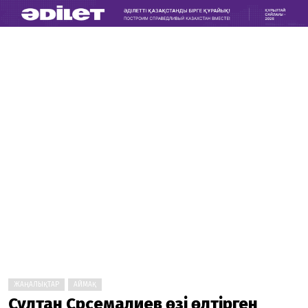
ЖАҢАЛЫҚТАР
АЙМАҚ
Сұлтан Сәрсемалиев өзі өлтірген