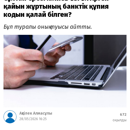
қайын жұртының банктік құпия
кодын қалай білген?
Бұл туралы оның туысы айтты.
Ақтілек Алмасұлы
672
28/05/2026 16:25
оқылды