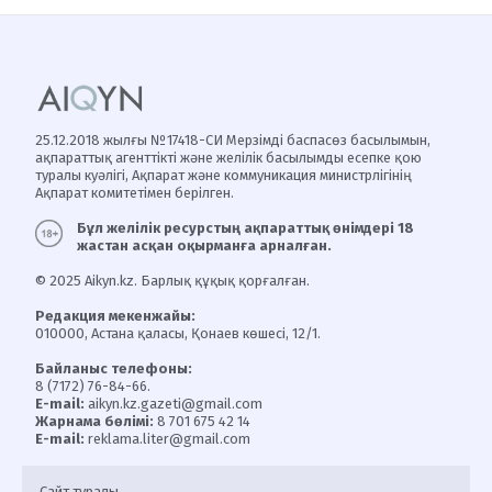
25.12.2018 жылғы №17418-СИ Мерзімді баспасөз басылымын,
ақпараттық агенттікті және желілік басылымды есепке қою
туралы куәлігі, Ақпарат және коммуникация министрлігінің
Ақпарат комитетімен берілген.
Бұл желілік ресурстың ақпараттық өнімдері 18
жастан асқан оқырманға арналған.
© 2025 Aikyn.kz. Барлық құқық қорғалған.
Редакция мекенжайы:
010000, Астана қаласы, Қонаев көшесі, 12/1.
Байланыс телефоны:
8 (7172) 76-84-66.
E-mail:
aikyn.kz.gazeti@gmail.com
Жарнама бөлімі:
8 701 675 42 14
E-mail:
reklama.liter@gmail.com
Сайт туралы