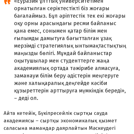
«Еуразия ұлттық университетімен
орнатылған серіктестікті біз жоғары
бағалаймыз. Бұл әріптестік тек екі жоғары
оқу орны арасындағы ресми байланыс
қана емес, сонымен қатар білім мен
ғылымды дамытуға бағытталған ұзақ
мерзімді стратегиялық ынтымақтастықтың
маңызды бөлігі. Мұндай байланыстар
оқытушылар мен студенттерге жаңа
академиялық ортада тәжірибе алмасуға,
заманауи білім беру әдістерін меңгеруге
және халықаралық деңгейде кәсіби
құзыреттерін арттыруға мүмкіндік береді»,
– деді ол.
Айта кетейік, Бүкілресейлік сыртқы сауда
академиясы – сыртқы экономикалық қызмет
саласына мамандар даярлайтын Мәскеудегі