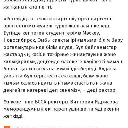
жатқанын атап өтті.
«Ресейдің жетекші жоғары оқу орындарымен
әріптестігіміз жүйелі түрде жалғасып келеді.
Бүгінде көптеген студенттеріміз Мәскеу,
Новосибирск, Омбы сияқты ірі ғылыми-білім беру
орталықтарында білім алуда. Бұл байланыстар
жастардың кәсіби тәжірибе жинақтауына және
халықаралық деңгейде бәсекеге қабілетті маман
болып қалыптасуына мүмкіндік береді. Алдағы
уақытта бұл серіктестік екі елдің білім және
ғылым саласындағы ынтымақтастығын жаңа
деңгейге көтереді деп сенеміз», – деді ректор.
Өз кезегінде БССА ректоры Виттория Идрисова
меморандумның екі тарап үшін де тиімді екенін
жеткізді.