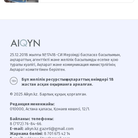
25.12.2018 жылғы №17418-СИ Мерзімді баспасөз басылымын,
ақпараттық агенттікті және желілік басылымды есепке қою
туралы куәлігі, Ақпарат және коммуникация министрлігінің
Ақпарат комитетімен берілген.
Бұл желілік ресурстың ақпараттық өнімдері 18
жастан асқан оқырманға арналған.
© 2025 Aikyn.kz. Барлық құқық қорғалған.
Редакция мекенжайы:
010000, Астана қаласы, Қонаев көшесі, 12/1.
Байланыс телефоны:
8 (7172) 76-84-66.
E-mail:
aikyn.kz.gazeti@gmail.com
Жарнама бөлімі:
8 701 675 42 14