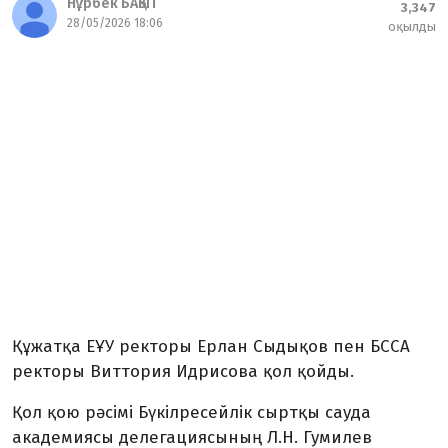
Нұрбек БАҚЫТ
3,347
28/05/2026 18:06
оқылды
Құжатқа ЕҰУ ректоры Ерлан Сыдықов пен БССА
ректоры Виттория Идрисова қол қойды.
Қол қою рәсімі Бүкілресейлік сыртқы сауда
академиясы делегациясының Л.Н. Гумилев