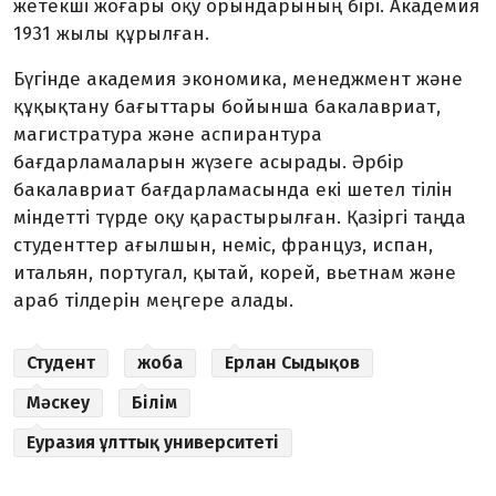
жетекші жоғары оқу орындарының бірі. Академия
1931 жылы құрылған.
Бүгінде академия экономика, менеджмент және
құқықтану бағыттары бойынша бакалавриат,
магистратура және аспирантура
бағдарламаларын жүзеге асырады. Әрбір
бакалавриат бағдарламасында екі шетел тілін
міндетті түрде оқу қарастырылған. Қазіргі таңда
студенттер ағылшын, неміс, француз, испан,
итальян, португал, қытай, корей, вьетнам және
араб тілдерін меңгере алады.
Студент
жоба
Ерлан Сыдықов
Мәскеу
Білім
Еуразия ұлттық университеті