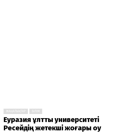
ЖАҢАЛЫҚТАР
БІЛІМ
Еуразия ұлттық университеті
Ресейдің жетекші жоғары оқу