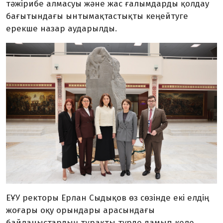
тәжірибе алмасуы және жас ғалымдарды қолдау
бағытындағы ынтымақтастықты кеңейтуге
ерекше назар аударылды.
ЕҰУ ректоры Ерлан Сыдықов өз сөзінде екі елдің
жоғары оқу орындары арасындағы
байланыстардың тұрақты түрде дамып келе