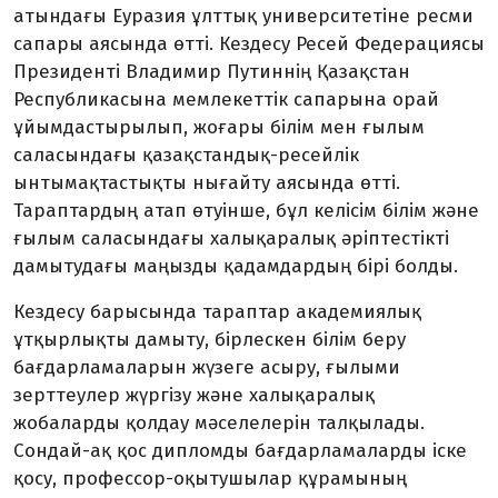
атындағы Еуразия ұлттық университетіне ресми
сапары аясында өтті. Кездесу Ресей Федерациясы
Президенті Владимир Путиннің Қазақстан
Республикасына мемлекеттік сапарына орай
ұйымдастырылып, жоғары білім мен ғылым
саласындағы қазақстандық-ресейлік
ынтымақтастықты нығайту аясында өтті.
Тараптардың атап өтуінше, бұл келісім білім және
ғылым саласындағы халықаралық әріптестікті
дамытудағы маңызды қадамдардың бірі болды.
Кездесу барысында тараптар академиялық
ұтқырлықты дамыту, бірлескен білім беру
бағдарламаларын жүзеге асыру, ғылыми
зерттеулер жүргізу және халықаралық
жобаларды қолдау мәселелерін талқылады.
Сондай-ақ қос дипломды бағдарламаларды іске
қосу, профессор-оқытушылар құрамының