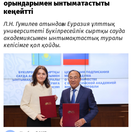
орындарымен ынтымақтастықты
кеңейтті
Л.Н. Гумилев атындағы Еуразия ұлттық
университеті Бүкілресейлік сыртқы сауда
академиясымен ынтымақтастық туралы
келісімге қол қойды.