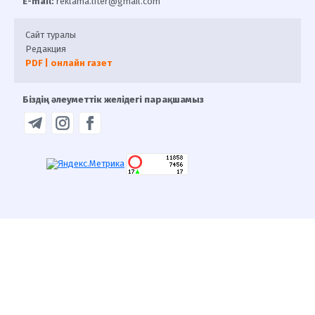
E-mail:
reklama.liter@gmail.com
Сайт туралы
Редакция
PDF | онлайн газет
Біздің әлеуметтік желідегі парақшамыз