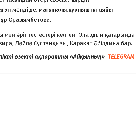
ған мәнді де, мағыналы,қуанышты сыйы
нұр Оразымбетова.
ы мен әріптестестері келген. Олардың қатарында
ира, Ләйлә Сұлтанқызы, Қарақат Әбілдина бар.
елікті өзекті ақпаратты «Айқынның»
TELEGRAM