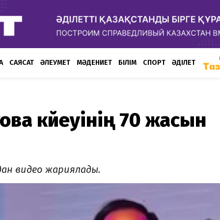
А
САЯСАТ
ӘЛЕУМЕТ
МӘДЕНИЕТ
БІЛІМ
СПОРТ
ӘДІЛЕТ
ова күйеуінің 70 жасын
дан видео жариялады.