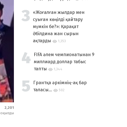
«Жоғалған жылдар мен
суыған көңілді қайтару
мүмкін бе?»: Қарақат
Әбілдина жан сырын
ақтарды
1,353
FIFA әлем чемпионатынан 9
миллиард доллар табыс
тапты
1,344
Грантқа әркімнің-ақ бар
таласы...
502
2,201
оқылды