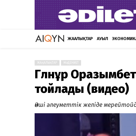
ЖАҢАЛЫҚТАР
АУЫЛ
ЭКОНОМИК
ЖАҢАЛЫҚТАР
МӘДЕНИЕТ
Гүлнұр Оразымбет
тойлады (видео)
Әнші әлеуметтік желіде мерейтой