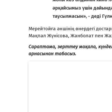
әрқайсымыз үшін дайында
таусылмасын», - деді Гүл
Мерейтойға әншінің өнердегі достар
Мақпал Жүнісова, Жанболат пен Жаз
Сараптама, зерттеу мақала, күнд
арнасынан табасыз.