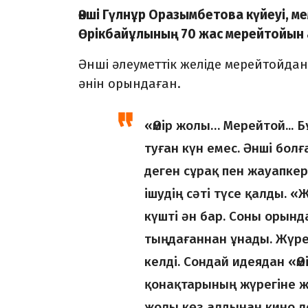
Әнші Гүлнұр Оразымбетова күйеуі, м
Өрікбайұлының 70 жас мерейтойын а
Әнші әлеуметтік желіде мерейтойд
әнін орындаған.
«Өмір жолы… Мерейтой...
туған күн емес. Әнші бол
деген сұрақ пен жауапкер
ішудің сәті түсе қалды.
күшті ән бар. Соны орынд
тыңдағаннан ұнады. Жүрег
келді. Сондай идеядан «Өм
қонақтарының жүрегіне же
жолы көз алдынан кино ле