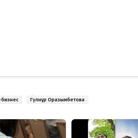
-бизнес
Гүлнұр Оразымбетова