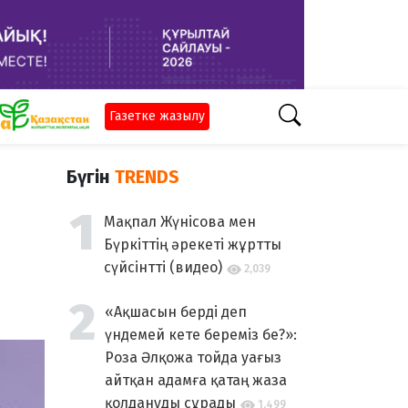
Газетке жазылу
Бүгін
TRENDS
Мақпал Жүнісова мен
Бүркіттің әрекеті жұртты
сүйсінтті (видео)
2,039
«Ақшасын берді деп
үндемей кете береміз бе?»:
Роза Әлқожа тойда уағыз
айтқан адамға қатаң жаза
қолдануды сұрады
1,499