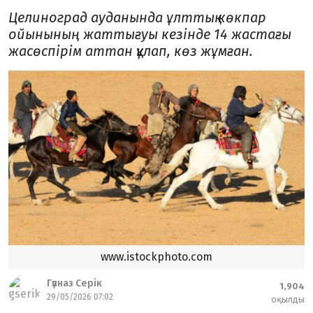
Целиноград ауданында ұлттық көкпар
ойынының жаттығуы кезінде 14 жастағы
жасөспірім аттан құлап, көз жұмған.
www.istockphoto.com
Гүлназ Серік
1,904
29/05/2026 07:02
оқылды