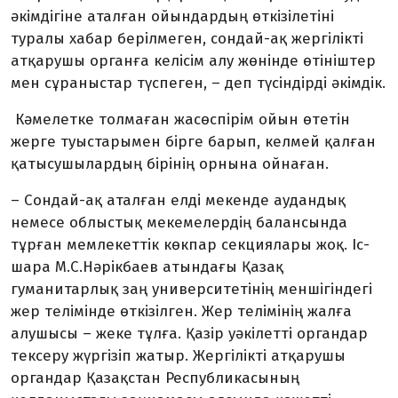
әкімдігіне аталған ойындардың өткізілетіні
туралы хабар берілмеген, сондай-ақ жергілікті
атқарушы органға келісім алу жөнінде өтініштер
мен сұраныстар түспеген, – деп түсіндірді әкімдік.
Кәмелетке толмаған жасөспірім ойын өтетін
жерге туыстарымен бірге барып, келмей қалған
қатысушылардың бірінің орнына ойнаған.
– Сондай-ақ аталған елді мекенде аудандық
немесе облыстық мекемелердің балансында
тұрған мемлекеттік көкпар секциялары жоқ. Іс-
шара М.С.Нәрікбаев атындағы Қазақ
гуманитарлық заң университетінің меншігіндегі
жер телімінде өткізілген. Жер телімінің жалға
алушысы – жеке тұлға. Қазір уәкілетті органдар
тексеру жүргізіп жатыр. Жергілікті атқарушы
органдар Қазақстан Республикасының