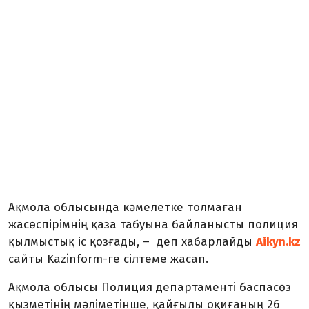
Ақмола облысында кәмелетке толмаған
жасөспірімнің қаза табуына байланысты полиция
қылмыстық іс қозғады, – деп хабарлайды
Aikyn.kz
сайты Kazinform-ге сілтеме жасап.
Ақмола облысы Полиция департаменті баспасөз
қызметінің мәліметінше, қайғылы оқиғаның 26