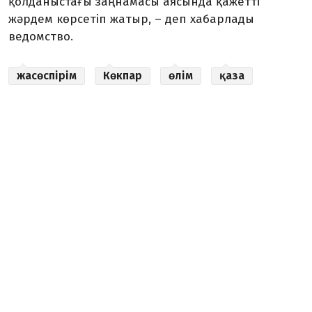
қолданыстағы заңнамасы аясында қажетті
жәрдем көрсетіп жатыр, – деп хабарлады
ведомство.
жасөспірім
Көкпар
өлім
қаза