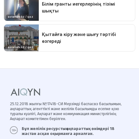
25.12.2018 жылғы №17418-СИ Мерзімді баспасөз басылымын,
ақпараттық агенттікті және желілік басылымды есепке қою
туралы куәлігі, Ақпарат және коммуникация министрлігінің
Ақпарат комитетімен берілген.
Бұл желілік ресурстың ақпараттық өнімдері 18
жастан асқан оқырманға арналған.