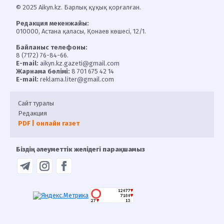
© 2025 Aikyn.kz. Барлық құқық қорғалған.
Редакция мекенжайы:
010000, Астана қаласы, Қонаев көшесі, 12/1.
Байланыс телефоны:
8 (7172) 76-84-66.
E-mail:
aikyn.kz.gazeti@gmail.com
Жарнама бөлімі:
8 701 675 42 14
E-mail:
reklama.liter@gmail.com
Сайт туралы
Редакция
PDF | онлайн газет
Біздің әлеуметтік желідегі парақшамыз