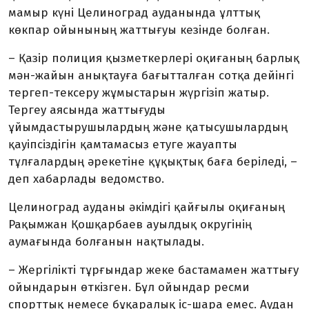
мамыр күні Целиноград ауданында ұлттық
көкпар ойынының жаттығуы кезінде болған.
– Қазір полиция қызметкерлері оқиғаның барлық
мән-жайын анықтауға бағытталған сотқа дейінгі
тергеп-тексеру жұмыстарын жүргізіп жатыр.
Тергеу аясында жаттығуды
ұйымдастырушылардың және қатысушылардың
қауіпсіздігін қамтамасыз етуге жауапты
тұлғалардың әрекетіне құқықтық баға беріледі, –
деп хабарлады ведомство.
Целиноград ауданы әкімдігі қайғылы оқиғаның
Рақымжан Қошқарбаев ауылдық округінің
аумағында болғанын нақтылады.
– Жергілікті тұрғындар жеке бастамамен жаттығу
ойындарын өткізген. Бұл ойындар ресми
спорттық немесе бұқаралық іс-шара емес. Аудан