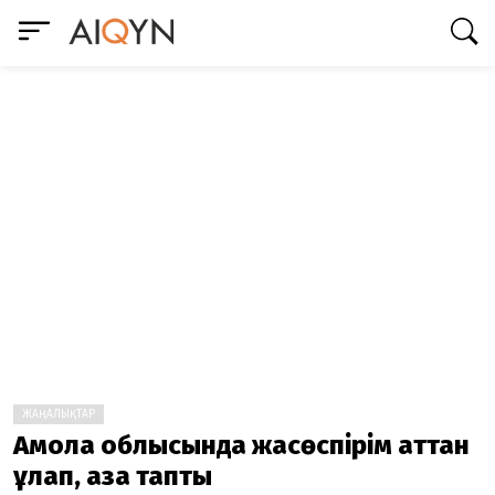
ЖАҢАЛЫҚТАР
Ақмола облысында жасөспірім аттан
құлап, қаза тапты