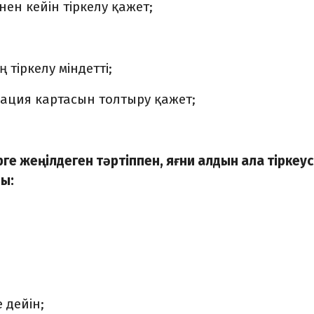
ен кейін тіркелу қажет;
 тіркелу міндетті;
рация картасын толтыру қажет;
ге жеңілдеген тәртіппен, яғни алдын ала тіркеус
ды:
 дейін;