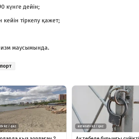
0 күнге дейін;
 кейін тіркелу қажет;
уризм маусымында.
порт