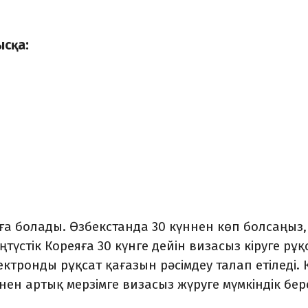
ысқа:
уға болады. Өзбекстанда 30 күннен көп болсаңыз,
Оңтүстік Кореяға 30 күнге дейін визасыз кіруге рұқ
ектронды рұқсат қағазын рәсімдеу талап етіледі. 
нен артық мерзімге визасыз жүруге мүмкіндік бере