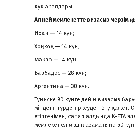
Кук аралдары.
Ал кей мемлекетте визасыз мерзім қ
Иран — 14 күн;
Хоңкоң — 14 күн;
Макао — 14 күн;
Барбадос — 28 күн;
Аргентина — 30 күн.
Туниске 90 күнге дейін визасыз бар
міндетті түрде тіркеуден өту қажет. 
етілгенімен, сапар алдында K-ETA эл
мемлекет еліміздің азаматына 60 күн