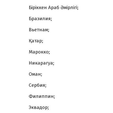
Біріккен Араб Әмірлігі;
Бразилия;
Вьетнам;
Қатар;
Марокко;
Никарагуа;
Оман;
Сербия;
Филиппин;
Эквадор;