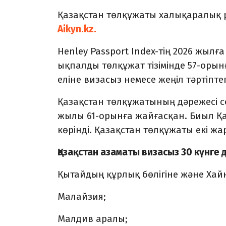
Қазақстан төлқұжаты халықаралық 
Aikyn.kz.
Henley Passport Index-тің 2026 жылғ
ықпалды төлқұжат тізімінде 57-орын
еліне визасыз немесе жеңіл тәртіпте
Қазақстан төлқұжатының дәрежесі с
жылы 61-орынға жайғасқан. Биыл Қа
көрінді. Қазақстан төлқұжаты екі жа
Қазақстан азаматы визасыз 30 күнге 
Қытайдың құрлық бөлігіне және Ха
Малайзия;
Малдив аралы;