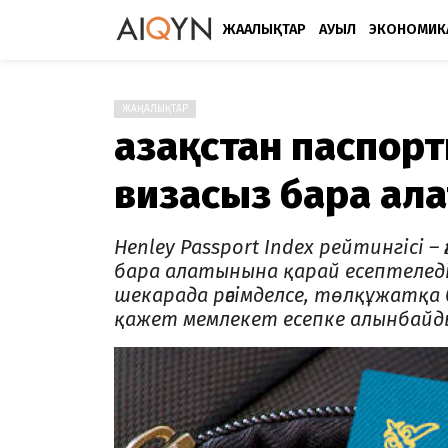
ЖАҢАЛЫҚТАР
АУЫЛ
ЭКОНОМИК
ЖАҢАЛЫҚТАР
Қазақстан паспор
визасыз бара ала
Henley Passport Index рейтингісі 
бара алатынына қарай есептеледі. 
шекарада рәсімделсе, төлқұжатқа 
қажет мемлекет есепке алынбайд