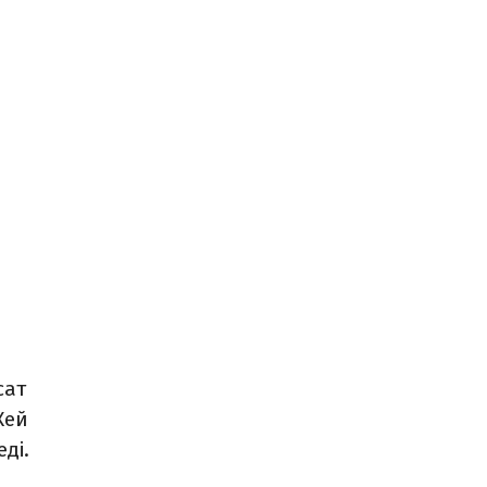
сат
Кей
ді.