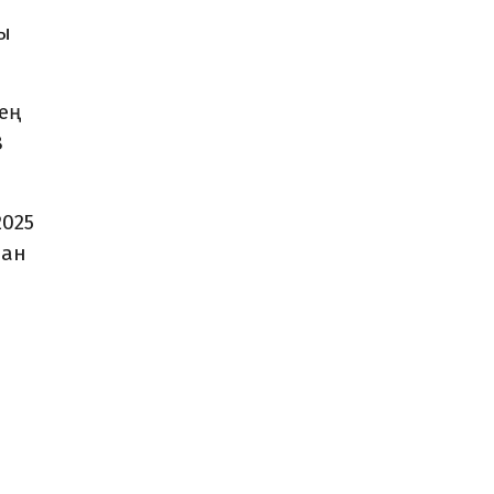
ы
 ең
8
2025
нан