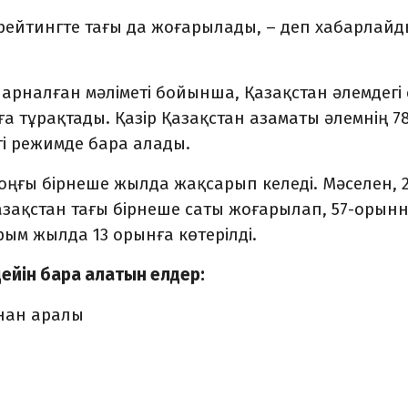
рейтингте тағы да жоғарылады, – деп хабарлайд
а арналған мәліметі бойынша, Қазақстан әлемдегі
ға тұрақтады. Қазір Қазақстан азаматы әлемнің 7
гі режимде бара алады.
оңғы бірнеше жылда жақсарып келеді. Мәселен, 
зақстан тағы бірнеше саты жоғарылап, 57-орын
рым жылда 13 орынға көтерілді.
дейін бара алатын елдер:
йнан аралы