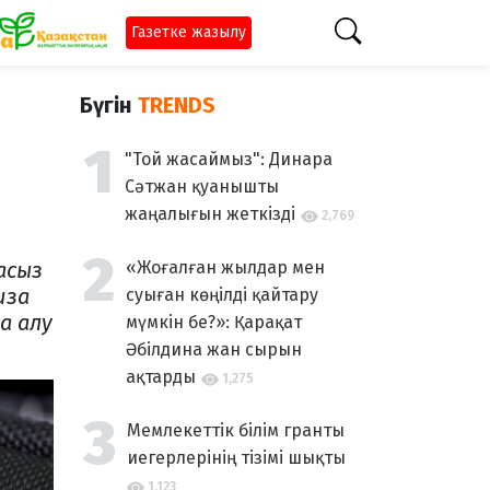
Газетке жазылу
Бүгін
TRENDS
"Той жасаймыз": Динара
Сәтжан қуанышты
жаңалығын жеткізді
2,769
асыз
«Жоғалған жылдар мен
иза
суыған көңілді қайтару
а алу
мүмкін бе?»: Қарақат
Әбілдина жан сырын
ақтарды
1,275
Мемлекеттік білім гранты
иегерлерінің тізімі шықты
1,123