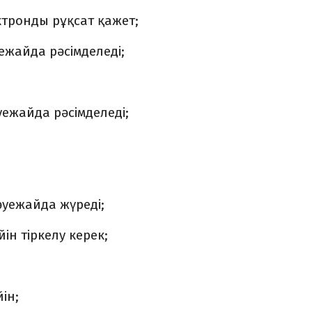
ктронды рұқсат қажет;
ежайда рәсімделеді;
уежайда рәсімделеді;
әуежайда жүреді;
йін тіркелу керек;
ін;