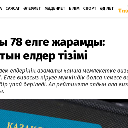
А
САЯСАТ
ӘЛЕУМЕТ
МӘДЕНИЕТ
БІЛІМ
СПОРТ
ӘДІЛЕТ
ты 78 елге жарамды:
тын елдер тізімі
– әлем елдерінің азаматы қанша мемлекетке виз
Елге визасыз кіруге мүмкіндік болса немесе в
бір ұпай беріледі. Ал рейтингте алдын ала виз
ы.