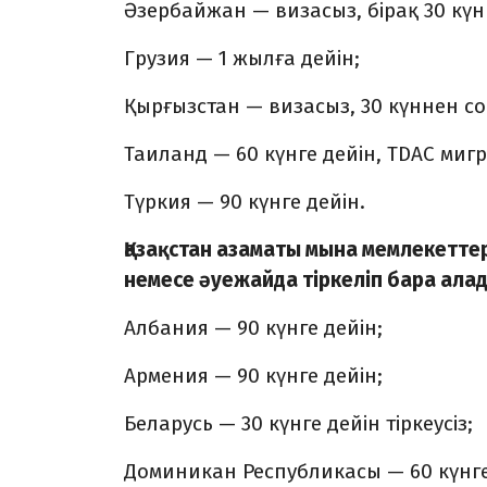
Әзербайжан — визасыз, бірақ 30 күнн
Грузия — 1 жылға дейін;
Қырғызстан — визасыз, 30 күннен соң
Таиланд — 60 күнге дейін, TDAC миг
Түркия — 90 күнге дейін.
Қазақстан азаматы мына мемлекеттер
немесе әуежайда тіркеліп бара ала
Албания — 90 күнге дейін;
Армения — 90 күнге дейін;
Беларусь — 30 күнге дейін тіркеусіз;
Доминикан Республикасы — 60 күнге