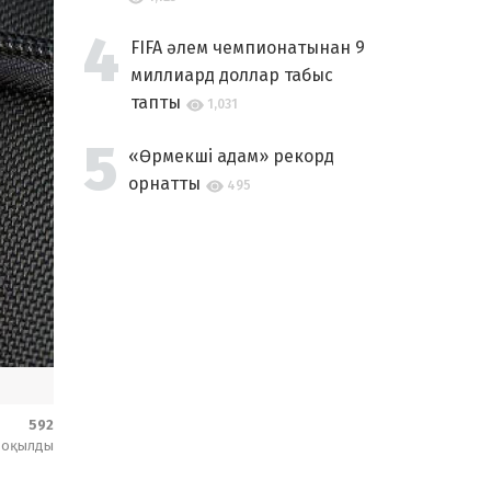
FIFA әлем чемпионатынан 9
миллиард доллар табыс
тапты
1,031
«Өрмекші адам» рекорд
орнатты
495
592
оқылды