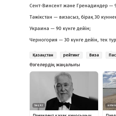
Сент-Винсент және Гренадиндер — 9
Тәжікстан — визасыз, бірақ 30 күннен
Украина — 90 күнге дейін;
Черногория — 30 күнге дейін, тек т
Қазақстан
рейтинг
Виза
Пас