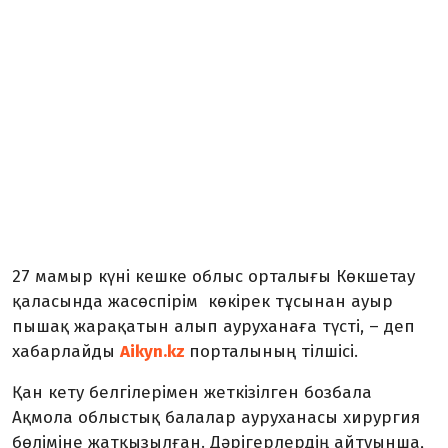
27 мамыр күні кешке облыс орталығы Көкшетау
қаласында жасөспірім көкірек тұсынан ауыр
пышақ жарақатын алып ауруханаға түсті, – деп
хабарлайды
Aikyn.kz
порталының тілшісі.
Қан кету белгілерімен жеткізілген бозбала
Ақмола облыстық балалар ауруханасы хирургия
бөліміне жатқызылған. Дәрігерлердің айтуынша,