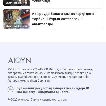
25.12.2018 жылғы №17418-СИ Мерзімді баспасөз басылымын,
ақпараттық агенттікті және желілік басылымды есепке қою
туралы куәлігі, Ақпарат және коммуникация министрлігінің
Ақпарат комитетімен берілген.
Бұл желілік ресурстың ақпараттық өнімдері 18
жастан асқан оқырманға арналған.
© 2025 Aikyn.kz. Барлық құқық қорғалған.