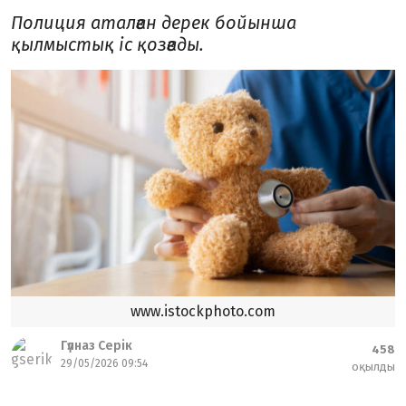
Полиция аталған дерек бойынша
қылмыстық іс қозғады.
www.istockphoto.com
Гүлназ Серік
458
29/05/2026 09:54
оқылды