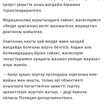
қазіргі уақытта оның жағдайы біршама
тұрақтандырылған.
Медициналық қорытындыға сәйкес, жасөспірімге
«Кеуде қуысының кесіп-шаншылған жарақаты»
диагнозы қойылған.
Оқиғаның нақты қай жерде және қандай
жағдайда болғаны әзірге белгісіз. Алдын ала
болжамдардың біріне сәйкес, жасөспірім
таныстарымен арадағы жанжал кезінде жарақат
алуы мүмкін.
– Қазір құқық қорғау органдары оқиғаның мән-
жайын жан-жақты, толық әрі объективті
анықтауға бағытталған қажетті тергеу
әрекеттерін жүргізіп жатыр, – деді Ақмола
облысы Полиция департаментінен.