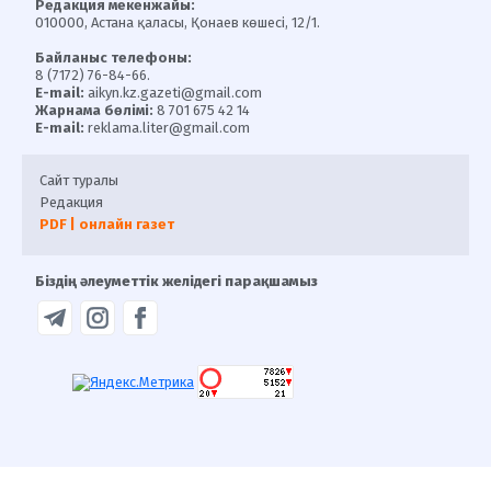
Редакция мекенжайы:
010000, Астана қаласы, Қонаев көшесі, 12/1.
Байланыс телефоны:
8 (7172) 76-84-66.
E-mail:
aikyn.kz.gazeti@gmail.com
Жарнама бөлімі:
8 701 675 42 14
E-mail:
reklama.liter@gmail.com
Сайт туралы
Редакция
PDF | онлайн газет
Біздің әлеуметтік желідегі парақшамыз