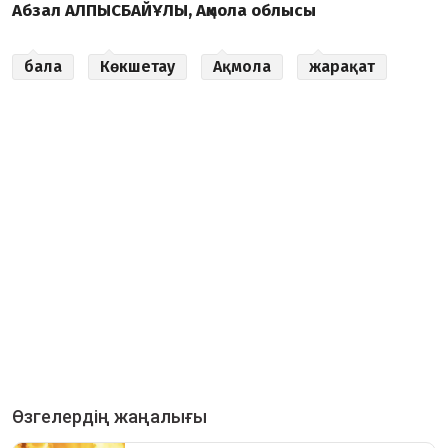
Абзал АЛПЫСБАЙҰЛЫ, Ақмола облысы
бала
Көкшетау
Ақмола
жарақат