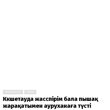
ЖАҢАЛЫҚТАР
АЙМАҚ
Көкшетауда жасөспірім бала пышақ
жарақатымен ауруханаға түсті