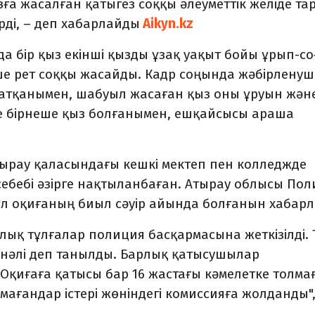
ға жасалған қатыгез соққы әлеуметтік желіде та
рді, – деп хабарлайды
Aikyn.kz
да бір қыз екінші қызды ұзақ уақыт бойы ұрып-со
еше рет соққы жасайды. Кадр соңында жәбірленуш
жатқанымен, шабуыл жасаған қыз оны ұруын жән
де бірнеше қыз болғанымен, ешқайсысы араша
рау қаласындағы кешкі мектеп пен колледжде
себебі әзірге нақтыланбаған. Атырау облысы По
бұл оқиғаның биыл сәуір айында болғанын хабар
ық тұлғалар полиция басқармасына жеткізілді. 
кінәлі деп танылды. Барлық қатысушылар
қиғаға қатысы бар 16 жастағы кәмелетке толма
ағандар істері жөніндегі комиссияға жолданды",