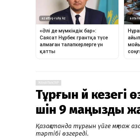
ЖАҢАЛЫҚТАР
Тұрғын үй кезегі 
үшін 9 маңызды 
Қазақстанда тұрғын үйге мқтаж аз
тәртібі өзгереді.