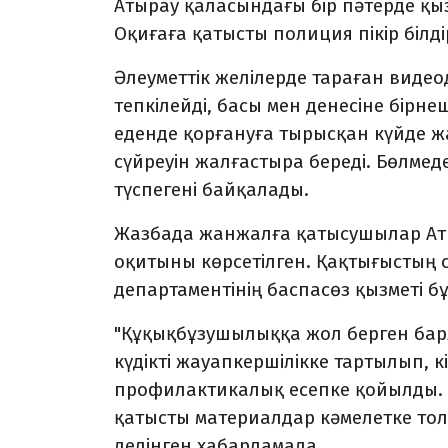
Атырау қаласындағы бір пәтерде қыз
Оқиғаға қатысты полиция пікір білді
Әлеуметтік желілерде тараған видео
тепкілейді, басы мен денесіне бірн
еденде қорғануға тырысқан күйде 
сүйреуін жалғастыра береді. Бөлме
түспегені байқалады.
Жазбада жанжалға қатысушылар Аты
оқитыны көрсетілген. Қақтығыстың 
департаментінің баспасөз қызметі 
"Құқықбұзушылыққа жол берген барл
күдікті жауапкершілікке тартылып, 
профилактикалық есепке қойылды. О
қатысты материалдар кәмелетке толм
делінген хабарламада.