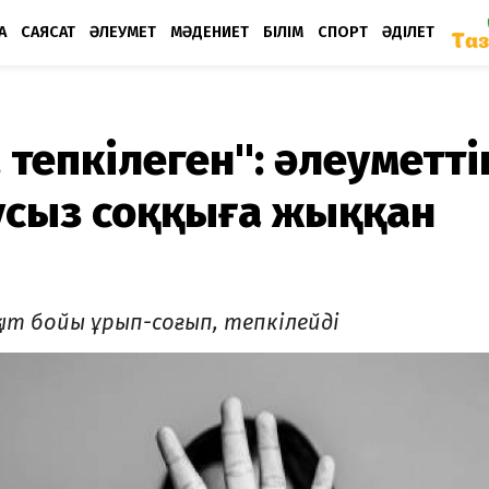
А
САЯСАТ
ӘЛЕУМЕТ
МӘДЕНИЕТ
БІЛІМ
СПОРТ
ӘДІЛЕТ
 тепкілеген": әлеуметті
усыз соққыға жыққан
уақыт бойы ұрып-соғып, тепкілейді