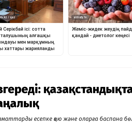
өзгереді: қазақстандықт
жаңалық
аматтарды есепке қою және оларға баспана бө