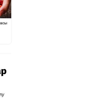
ар
лу