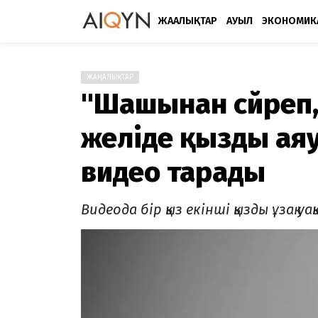
ЖАҢАЛЫҚТАР
АУЫЛ
ЭКОНОМИК
ЖАҢАЛЫҚТАР
"Шашынан сүйреп,
желіде қызды ая
видео тарады
Видеода бір қыз екінші қызды ұзақ 