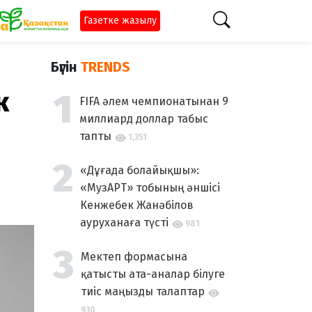
Газетке жазылу
Бүгін
TRENDS
к
FIFA әлем чемпионатынан 9
миллиард доллар табыс
тапты
1,351
«Дұғада болайықшы»:
«МузАРТ» тобының әншісі
Кенжебек Жанәбілов
ауруханаға түсті
981
Мектеп формасына
қатысты ата-аналар білуге
тиіс маңызды талаптар
930