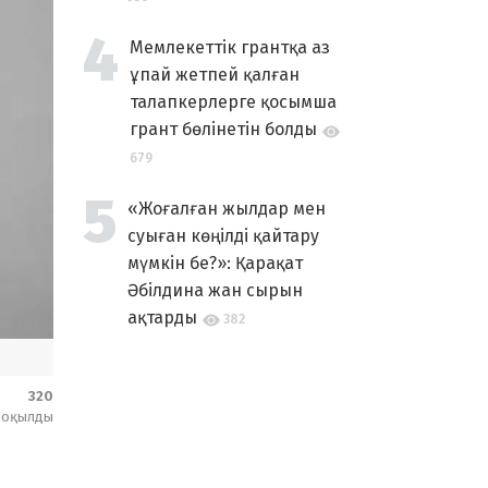
Мемлекеттік грантқа аз
ұпай жетпей қалған
талапкерлерге қосымша
грант бөлінетін болды
679
«Жоғалған жылдар мен
суыған көңілді қайтару
мүмкін бе?»: Қарақат
Әбілдина жан сырын
ақтарды
382
320
оқылды