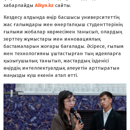
хабарлайды
Aikyn.kz
сайты.
Кездесу алдында өңір басшысы университеттің
жас ғалымдары мен өнертапқыш студенттерінің
ғылыми жобалар көрмесімен танысып, олардың
зерттеу жұмыстары мен инновациялық
бастамаларын жоғары бағалады. Әсіресе, ғылым
мен технологияны ұштастырған тың идеяларға
қызығушылық танытып, жастардың ізденісі
өңірдің интеллектуалдық әлеуетін арттыратын
маңызды күш екенін атап өтті.