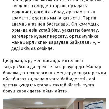
күнделікті өмірдегі тәртіп, ортадағы
мәдениет, өзгені сыйлау, әр азаматтың
азаматтық ұстанымына қатысты. Тәртіп
адамның өзінен басталады. Ол қоғамдық
орында өзін ұстай білу, уақытты бағалау,
өзгелерге құрмет көрсету, ортақ мүлікке
жанашырлықпен қараудан байқалады», –
деді әкім өз сөзінде.
Цифрландыру мен жасанды интеллект
тақырыбына да ерекше назар аударды. Жастар
болашақта технологияны меңгерумен қатар сыни
ойлай алатын, жаңа ортаға бейімделетін әрі
ұлттық құндылықтарды сақтай білетін тұлға
болуы керек деген ойын айтты.