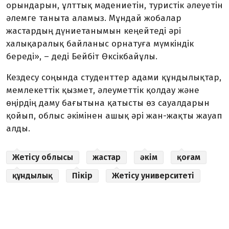
орындарын, ұлттық мәдениетін, туристік әлеуетін
әлемге таныта аламыз. Мұндай жобалар
жастардың дүниетанымын кеңейтеді әрі
халықаралық байланыс орнатуға мүмкіндік
береді», – деді Бейбіт Өксікбайұлы.
Кездесу соңында студенттер адами құндылықтар,
мемлекеттік қызмет, әлеуметтік қолдау және
өңірдің даму бағытына қатысты өз сауалдарын
қойып, облыс әкімінен ашық әрі жан-жақты жауап
алды.
Жетісу облысы
жастар
әкім
қоғам
құндылық
Пікір
Жетісу университеті