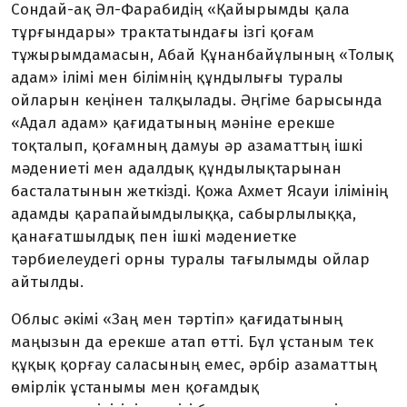
Сондай-ақ Әл-Фарабидің «Қайырымды қала
тұрғындары» трактатындағы ізгі қоғам
тұжырымдамасын, Абай Құнанбайұлының «Толық
адам» ілімі мен білімнің құндылығы туралы
ойларын кеңінен талқылады. Әңгіме барысында
«Адал адам» қағидатының мәніне ерекше
тоқталып, қоғамның дамуы әр азаматтың ішкі
мәдениеті мен адалдық құндылықтарынан
басталатынын жеткізді. Қожа Ахмет Ясауи ілімінің
адамды қарапайымдылыққа, сабырлылыққа,
қанағатшылдық пен ішкі мәдениетке
тәрбиелеудегі орны туралы тағылымды ойлар
айтылды.
Облыс әкімі «Заң мен тәртіп» қағидатының
маңызын да ерекше атап өтті. Бұл ұстаным тек
құқық қорғау саласының емес, әрбір азаматтың
өмірлік ұстанымы мен қоғамдық