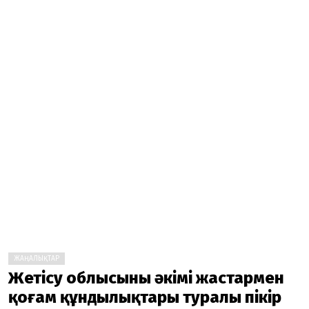
ЖАҢАЛЫҚТАР
Жетісу облысының әкімі жастармен
қоғам құндылықтары туралы пікір