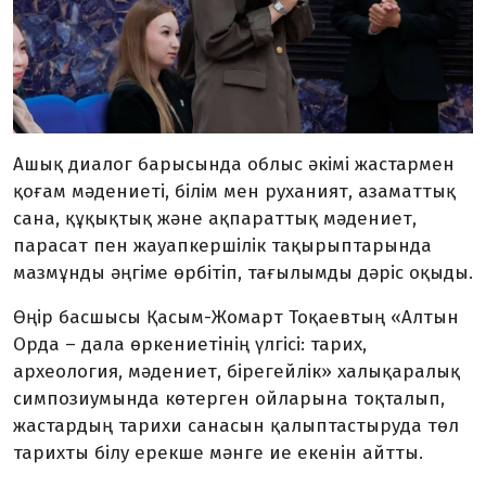
Ашық диалог барысында облыс әкімі жастармен
қоғам мәдениеті, білім мен руханият, азаматтық
сана, құқықтық және ақпараттық мәдениет,
парасат пен жауапкершілік тақырыптарында
мазмұнды әңгіме өрбітіп, тағылымды дәріс оқыды.
Өңір басшысы Қасым-Жомарт Тоқаевтың «Алтын
Орда – дала өркениетінің үлгісі: тарих,
археология, мәдениет, бірегейлік» халықаралық
симпозиумында көтерген ойларына тоқталып,
жастардың тарихи санасын қалыптастыруда төл
тарихты білу ерекше мәнге ие екенін айтты.