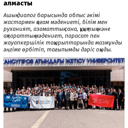
алмасты
Ашық диалог барысында облыс әкімі
жастармен қоғам мәдениеті, білім мен
руханият, азаматтық сана, құқықтық және
ақпараттық мәдениет, парасат пен
жауапкершілік тақырыптарында мазмұнды
әңгіме өрбітіп, тағылымды дәріс оқыды.