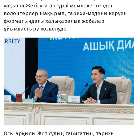
уақытта Жетісуға әртүрлі мемлекеттерден
волонтерлер шақырып, тарихи-мәдени керуен
форматындағы халықаралық жобалар
ұйымдастыру көзделуде.
Осы арқылы Жетісудың табиғатын, тарихи