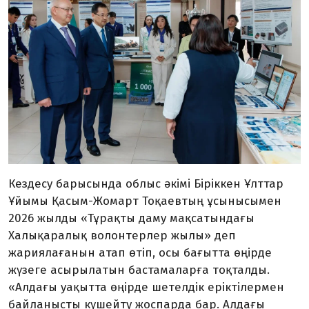
Кездесу барысында облыс әкімі Біріккен Ұлттар
Ұйымы Қасым-Жомарт Тоқаевтың ұсынысымен
2026 жылды «Тұрақты даму мақсатындағы
Халықаралық волонтерлер жылы» деп
жариялағанын атап өтіп, осы бағытта өңірде
жүзеге асырылатын бастамаларға тоқталды.
«Алдағы уақытта өңірде шетелдік еріктілермен
байланысты күшейту жоспарда бар. Алдағы