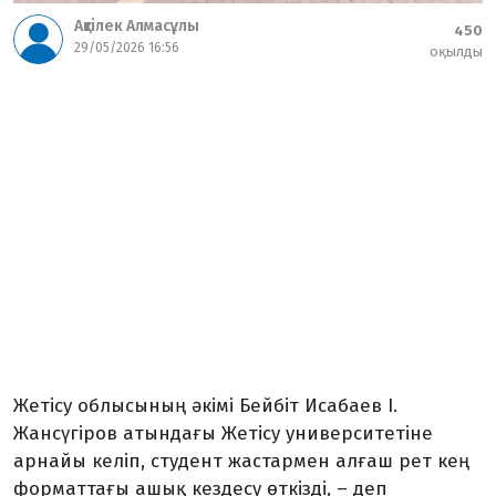
Ақтілек Алмасұлы
450
29/05/2026 16:56
оқылды
Жетісу облысының әкімі Бейбіт Исабаев І.
Жансүгіров атындағы Жетісу университетіне
арнайы келіп, студент жастармен алғаш рет кең
форматтағы ашық кездесу өткізді, – деп