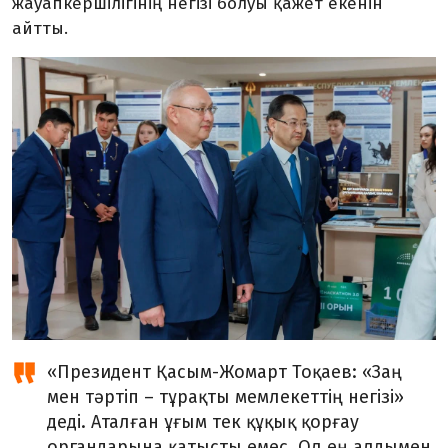
жауапкершілігінің негізі болуы қажет екенін
айтты.
«Президент Қасым-Жомарт Тоқаев: «Заң
мен тәртіп – тұрақты мемлекеттің негізі»
деді. Аталған ұғым тек құқық қорғау
органдарына қатысты емес. Ол ең алдымен