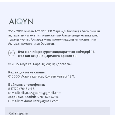
25.12.2018 жылғы №17418-СИ Мерзімді баспасөз басылымын,
ақпараттық агенттікті және желілік басылымды есепке қою
туралы куәлігі, Ақпарат және коммуникация министрлігінің
Ақпарат комитетімен берілген.
Бұл желілік ресурстың ақпараттық өнімдері 18
жастан асқан оқырманға арналған.
© 2025 Aikyn.kz. Барлық құқық қорғалған.
Редакция мекенжайы:
010000, Астана қаласы, Қонаев көшесі, 12/1.
Байланыс телефоны:
8 (7172) 76-84-66.
E-mail:
aikyn.kz.gazeti@gmail.com
Жарнама бөлімі:
8 701 675 42 14
E-mail:
reklama.liter@gmail.com
Сайт туралы