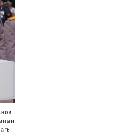
анов
ғанын
дағы