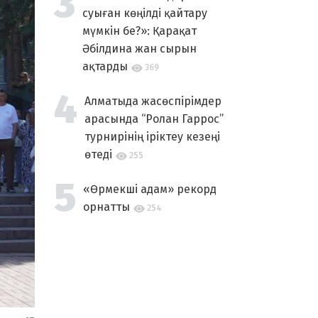
суыған көңілді қайтару
мүмкін бе?»: Қарақат
Әбілдина жан сырын
ақтарды
369
Алматыда жасөспірімдер
арасында “Ролан Гаррос”
турнирінің іріктеу кезеңі
өтеді
255
«Өрмекші адам» рекорд
орнатты
254