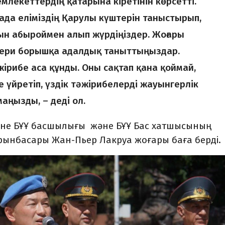
емлекеттердің қатарына кіретінін көрсетті.
ада еліміздің Қарулы күштерін таныстырып,
уын абыроймен алып жүрдіңіздер. Жоғары
әскери борышқа адалдық таныттыңыздар.
жірибе аса құнды. Оны сақтап қана қоймай,
 үйретіп, үздік тәжірибелерді жауынгерлік
аңызды, – деді ол.
тіне БҰҰ басшылығы және БҰҰ Бас хатшысының
орынбасары Жан-Пьер Лакруа жоғары баға берді.