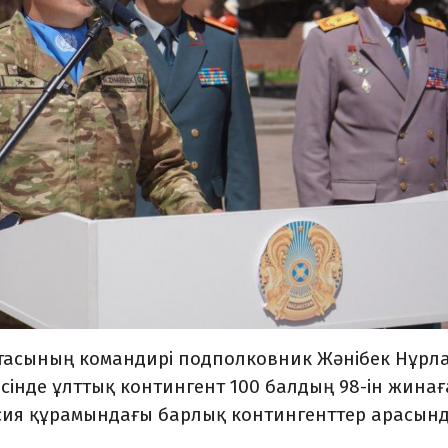
 ротасының командирі подполковник Жәнібек Нұрл
есінде ұлттық контингент 100 балдың 98-ін жина
ссия құрамындағы барлық контингенттер арасын