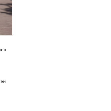
пен
кен