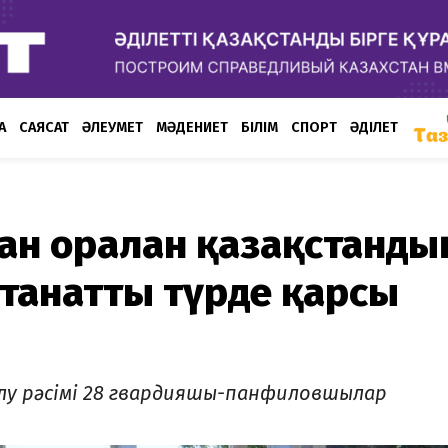
А
САЯСАТ
ӘЛЕУМЕТ
МӘДЕНИЕТ
БІЛІМ
СПОРТ
ӘДІЛЕТ
ан оралған қазақстанды
лтанатты түрде қарсы
алу рәсімі 28 гвардияшы-панфиловшылар