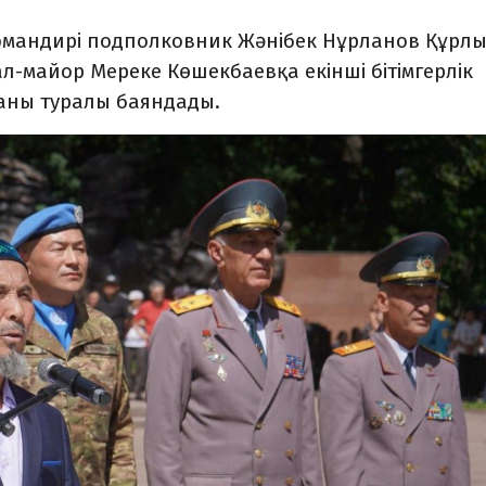
командирі подполковник Жәнібек Нұрланов Құрл
л-майор Мереке Көшекбаевқа екінші бітімгерлік
ғаны туралы баяндады.