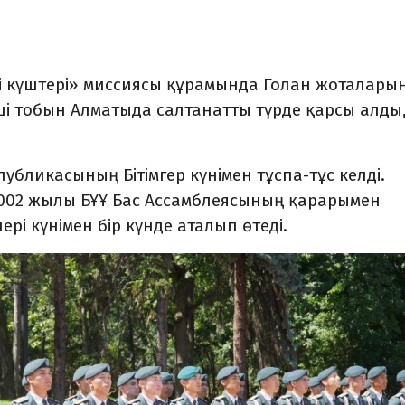
гі күштері» миссиясы құрамында Голан жоталары
нші тобын Алматыда салтанатты түрде қарсы алды,
убликасының Бітімгер күнімен тұспа-тұс келді.
2002 жылы БҰҰ Бас Ассамблеясының қарарымен
ері күнімен бір күнде аталып өтеді.