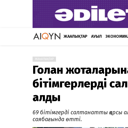
ЖАҢАЛЫҚТАР
АУЫЛ
ЭКОНОМИК
ЖАҢАЛЫҚТАР
Голан жоталарын
бітімгерлерді са
алды
69 бітімгерді салтанатты қарсы 
саябағында өтті.