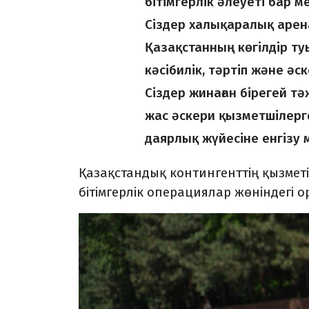
бітімгерлік әлеуеті бар м
Сіздер халықаралық арен
Қазақстанның көгілдір т
кәсібилік, тәртіп және 
Сіздер жинаған бірегей тә
жас әскери қызметшілерге
даярлық жүйесіне енгізу м
Қазақстандық контингенттің қызме
бітімгерлік операциялар жөніндегі 