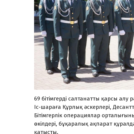
69 бітімгерді салтанатты қарсы алу
Іс-шараға Құрлық әскерлері, Десант
Бітімгерлік операциялар орталығыны
өкілдері, бұқаралық ақпарат құрал
қатысты.