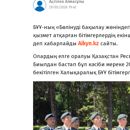
Ақтілек Алмасұлы
29/05/2026 19:45
БҰҰ-ның «Бөлінуді бақылау жөнінде
қызмет атқарған бітімгерлердің екі
деп хабарлайды
Aikyn.kz
сайты.
Олардың елге оралуы Қазақстан Респ
Биылдан бастап бұл кәсіби мереке 
бекітілген Халықаралық БҰҰ бітімгерл