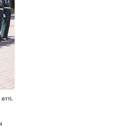
өтті.
і