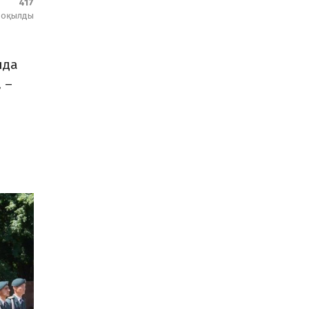
417
оқылды
нда
 –