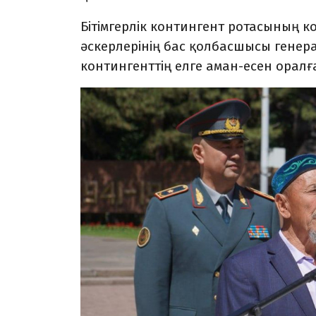
Бітімгерлік контингент ротасының 
әскерлерінің бас қолбасшысы генера
контингенттің елге аман-есен орал