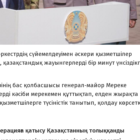
ркестрдің сүйемелдеуімен әскери қызметшілер
, қазақстандық жауынгерлерді бір минут үнсіздік
інің бас қолбасшысы генерал-майор Мереке
ерді кәсіби мерекемен құттықтап, елден жырақта
қызметшілерге түсіністік танытып, қолдау көрсет
перацияға қатысу Қазақстанның толыққанды