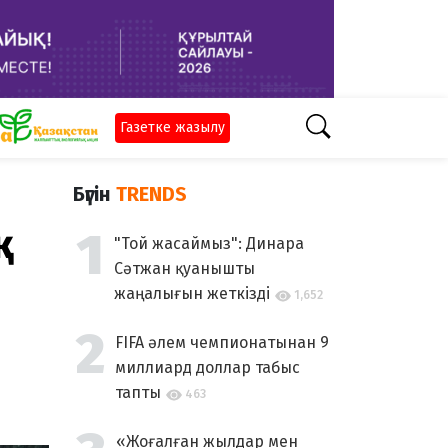
Газетке жазылу
Бүгін
TRENDS
қ
"Той жасаймыз": Динара
Сәтжан қуанышты
жаңалығын жеткізді
1,652
FIFA әлем чемпионатынан 9
миллиард доллар табыс
тапты
463
«Жоғалған жылдар мен