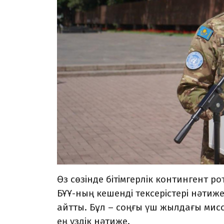
Өз сөзінде бітімгерлік контингент
БҰҰ-ның кешенді тексерістері нәтиж
айтты. Бұл – соңғы үш жылдағы ми
ең үздік нәтиже.