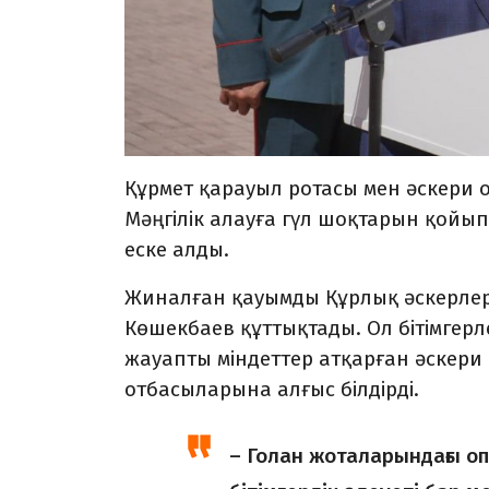
Құрмет қарауыл ротасы мен әскери о
Мәңгілік алауға гүл шоқтарын қойып
еске алды.
Жиналған қауымды Құрлық әскерлер
Көшекбаев құттықтады. Ол бітімгерл
жауапты міндеттер атқарған әскери 
отбасыларына алғыс білдірді.
– Голан жоталарындағы о