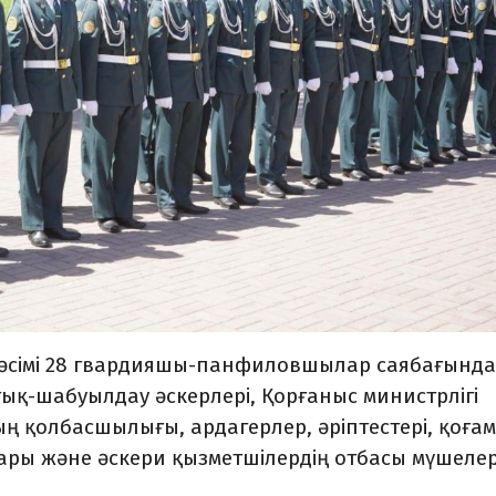
 рәсімі 28 гвардияшы-панфиловшылар саябағында 
тық-шабуылдау әскерлері, Қорғаныс министрлігі
ң қолбасшылығы, ардагерлер, әріптестері, қоғам
дары және әскери қызметшілердің отбасы мүшелер