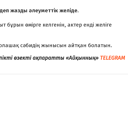
– деп жазды әлеуметтік желіде.
 бұрын өмірге келгенін, актер енді желіге
болашақ сәбидің жынысын айтқан болатын.
елікті өзекті ақпаратты «Айқынның»
TELEGRAM