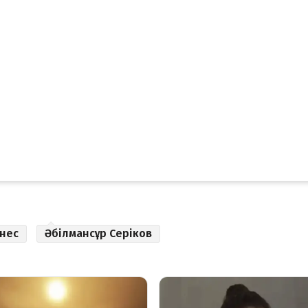
нес
Әбілмансұр Серіков