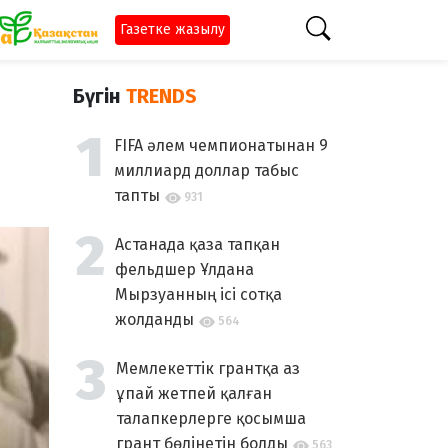
Газетке жазылу
Бүгін
TRENDS
FIFA әлем чемпионатынан 9
миллиард доллар табыс
тапты
931
Астанада қаза тапқан
фельдшер Ұлдана
Мырзуанның ісі сотқа
жолданды
564
Мемлекеттік грантқа аз
ұпай жетпей қалған
талапкерлерге қосымша
грант бөлінетін болды
563