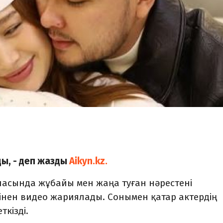
ды, - деп жазды
Aikyn.kz.
қшасында жұбайы мен жаңа туған нәрестені
інен видео жариялады. Сонымен қатар актердің
кізді.