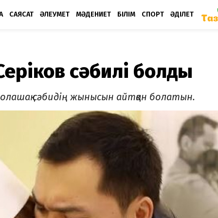
А
САЯСАТ
ӘЛЕУМЕТ
МӘДЕНИЕТ
БІЛІМ
СПОРТ
ӘДІЛЕТ
 Серіков сәбилі болды
болашақ сәбидің жынысын айтқан болатын.