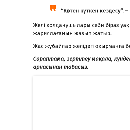
“Көптен күткен кездесу”, 
Желі қолданушылары сәби біраз уақыт
жариялағанын жазып жатыр.
Жас жұбайлар желідегі оқырманға 
Сараптама, зерттеу мақала, күнд
арнасынан табасыз.