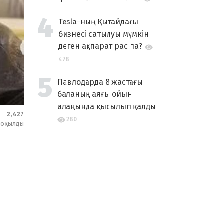
Tesla-ның Қытайдағы
бизнесі сатылуы мүмкін
деген ақпарат рас па?
478
Павлодарда 8 жастағы
баланың аяғы ойын
алаңында қысылып қалды
2,427
280
оқылды