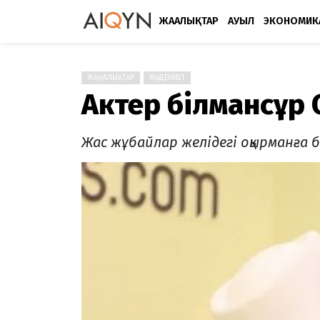
ЖАҢАЛЫҚТАР
АУЫЛ
ЭКОНОМИК
ЖАҢАЛЫҚТАР
МӘДЕНИЕТ
Актер Әбілмансұр
Жас жұбайлар желідегі оқырманға 