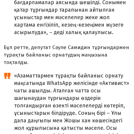
бағдарламалар аясында шешілді. Сонымен
қатар тұрғындар тарапынан айтылған
ұсыныстар мен мәселелер жеке жол
картама енгізіліп, кезең-кезеңімен жүзеге
асырылуда», – деді халық қалаулысы.
Бұл ретте, депутат Сәуле Са­ми­дин тұрғындармен
тұрақты байланыс орнатудың маңызына
тоқталды.
«Азаматтармен тұрақты байла­ныс орнату
мақсатында WhatsApp желісінде «Активист»
чаты ашыл­ды. Аталған чатта осы
шағынаудан тұрғындары өздерін
толғандырған өзекті мәселелерді көтеріп,
ұсы­ныс­тарын білдіруде. Соның бірі – Ұлы
дала даңғылы мен Жошы хан көшесіндегі
жол құрылысына қа­тысты мәселе. Осы