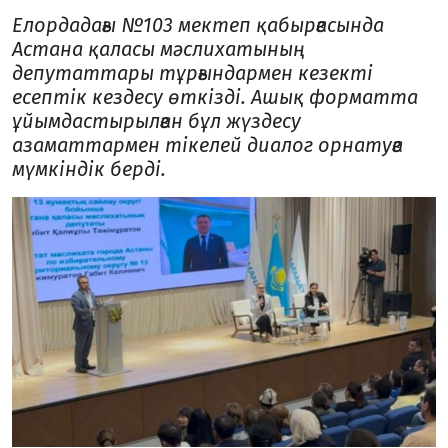
Елордадағы №103 мектеп қабырғасында
Астана қаласы мәслихатының
депутаттары тұрғындармен кезекті
есептік кездесу өткізді. Ашық форматта
ұйымдастырылған бұл жүздесу
азаматтармен тікелей диалог орнатуға
мүмкіндік берді.