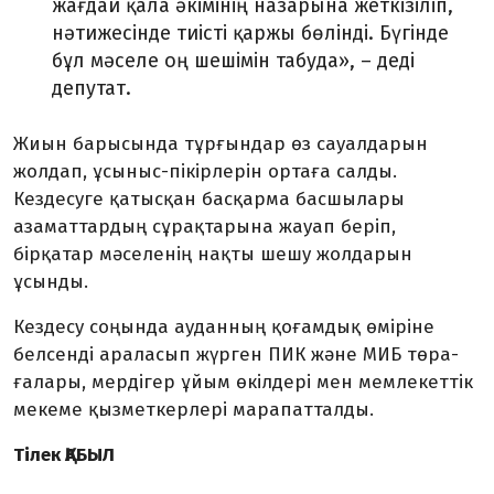
жағдай қала әкімінің назарына жеткізіліп,
нәтижесінде тиісті қаржы бөлінді. Бүгінде
бұл мәселе оң шешімін табуда», – деді
депутат.
Жиын барысында тұрғындар өз сауалдарын
жолдап, ұсыныс-пікірлерін ортаға салды.
Кездесуге қатысқан басқарма басшылары
азаматтардың сұрақтарына жауап беріп,
бірқатар мәселенің нақты шешу жолдарын
ұсынды.
Кездесу соңында ауданның қоғамдық өміріне
белсенді ара­ласып жүрген ПИК және МИБ төра­
ғалары, мердігер ұйым өкіл­дері мен мемлекеттік
мекеме қыз­меткерлері марапатталды.
Тілек ҚАБЫЛ