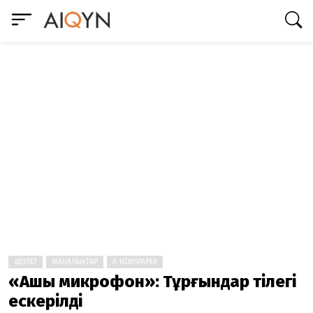
ӘДІЛЕТ
ЖАҢАЛЫҚТАР
A-NEWSPAPER
«Ашық микрофон»: Тұрғындар тілегі
ескерілді