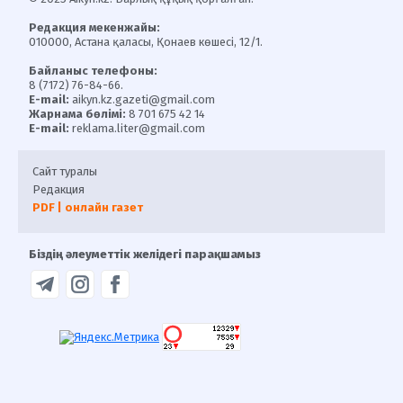
Редакция мекенжайы:
010000, Астана қаласы, Қонаев көшесі, 12/1.
Байланыс телефоны:
8 (7172) 76-84-66.
E-mail:
aikyn.kz.gazeti@gmail.com
Жарнама бөлімі:
8 701 675 42 14
E-mail:
reklama.liter@gmail.com
Сайт туралы
Редакция
PDF | онлайн газет
Біздің әлеуметтік желідегі парақшамыз