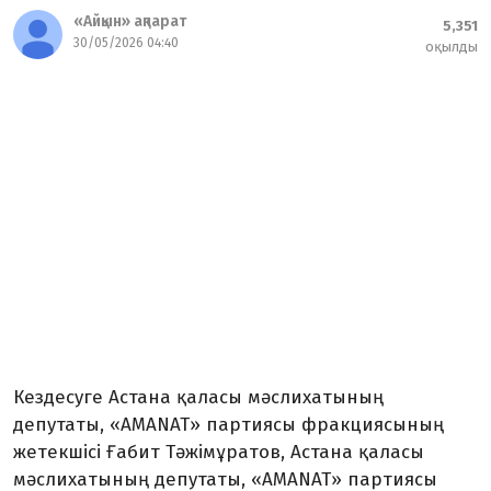
«Айқын» ақпарат
5,351
30/05/2026 04:40
оқылды
Кездесуге Астана қаласы мәс­лихатының
депутаты, «AMANAT» партиясы фракциясының
жетек­шісі Ғабит Тәжімұратов, Астана қаласы
мәслихатының депутаты, «AMANAT» партиясы