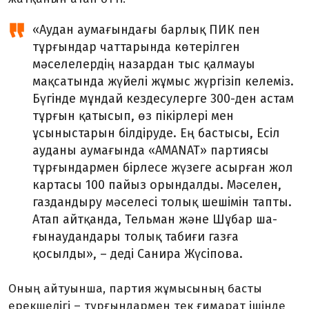
«Аудан аумағындағы барлық ПИК пен
тұрғындар чаттарында көтерілген
мәселелердің назардан тыс қалмауы
мақсатында жүйелі жұмыс жүргізіп келеміз.
Бүгінде мұндай кездесулерге 300-ден ас­там
тұрғын қатысып, өз пікірлері мен
ұсыныстарын білдіруде. Ең бастысы, Есіл
ауданы аумағында «AMANAT» партиясы
тұрғындар­мен бірлесе жүзеге асырған жол
картасы 100 пайыз орындалды. Мәселен,
газдандыру мәселесі то­лық шешімін тапты.
Атап айт­қанда, Тельман және Шұбар ша­
ғынаудандары толық табиғи газға
қосылды», – деді Санира Жү­сіпова.
Оның айтуынша, партия жұ­мысының басты
ерекшелігі – тұрғындармен тек ғимарат ішінде