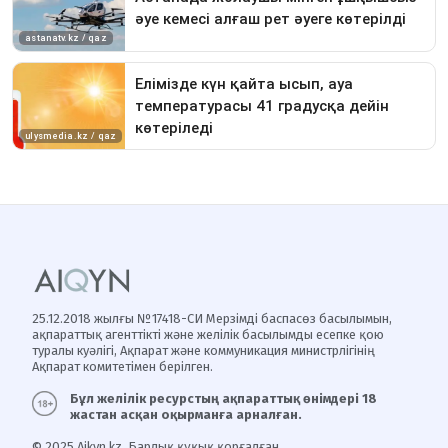
25.12.2018 жылғы №17418-СИ Мерзімді баспасөз басылымын,
ақпараттық агенттікті және желілік басылымды есепке қою
туралы куәлігі, Ақпарат және коммуникация министрлігінің
Ақпарат комитетімен берілген.
Бұл желілік ресурстың ақпараттық өнімдері 18
жастан асқан оқырманға арналған.
© 2025 Aikyn.kz. Барлық құқық қорғалған.