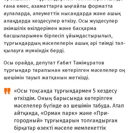
ғана емес, азаматтарға ыңғайлы форматта
аулаларда, әлеуметтік нысандарда және ашық
алаңдарда кездесулер өткізу. Осы жүздесулер
әкімшілік өкілдерімен және бас­қарма
басшыларымен бірлесіп ұйымдастырылып,
тұрғындардың мәселелерін ашық әрі тиімді тал­
қылауға мүмкіндік берді.
Осы орайда, депутат Ғабит Тәжімұратов
тұрғындар тарапы­нан көтерілген мәселелер оң
ше­шімін тауып жатқанын жеткізді.
«Осы тоқсанда тұрғындармен 5 кездесу
өткіздім. Оның бары­сын­да көтерілген
мәселелер бү­гінде өз шешімін табуда. Атап
айт­қанда, «Орман парк» және «При­
городный» тұрғындарын тол­ғандырған
бірқатар өзекті мә­селе мемлекеттік