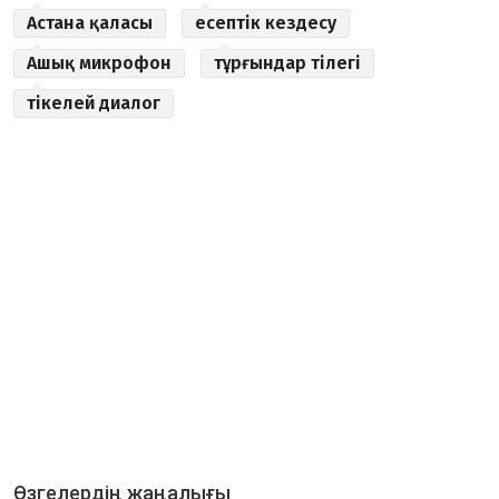
Астана қаласы
есептік кездесу
Ашық микрофон
тұрғындар тілегі
тікелей диалог