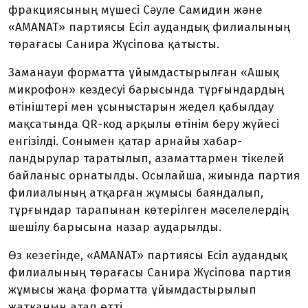
фрак­ция­сы­ның мүшесі Сәуле Самидин және
«AMANAT» партиясы Есіл аудандық филиалының
төрағасы Санира Жүсіпова қатысты.
Заманауи форматта ұйымдас­тырылған «Ашық
микрофон» кез­десуі барысында тұрғындардың
өтініштері мен ұсыныстарын же­дел қабылдау
мақсатында QR-код арқылы өтінім беру жүйесі
енгі­зілді. Сонымен қатар арнайы ха­бар­
ландырулар таратылып, аза­маттармен тікелей
байланыс орнатылды. Осылайша, жиында партия
филиалының атқарған жұмысы баяндалып,
тұрғындар тарапынан көтерілген мәселе­лердің
шешілу барысына назар аударылды.
Өз кезегінде, «AMANAT» пар­тиясы Есіл аудандық
филиалының төрағасы Санира Жүсіпова партия
жұмысы жаңа форматта ұйымдас­тырылып
жатқанын атап өтті.