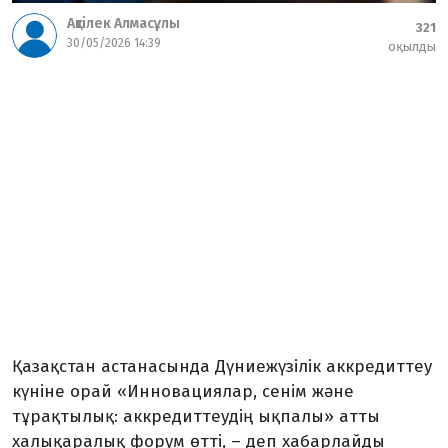
Ақтілек Алмасұлы
321
30/05/2026 14:39
оқылды
Қазақстан астанасында Дүниежүзілік аккредиттеу
күніне орай «Инновациялар, сенім және
тұрақтылық: аккредиттеудің ықпалы» атты
халықаралық форум өтті, – деп хабарлайды