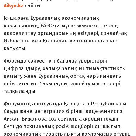
Aikyn.kz
сайты.
Іс-шараға Еуразиялық экономикалық
комиссияның, ЕАЭО-ға мүше мемлекеттердің
аккредиттеу органдарының өкілдері, сондай-ақ
Өзбекстан мен Қытайдан келген делегаттар
қатысты.
Форумда сәйкестікті бағалау үдерістерін
цифрландыру, халықаралық ынтымақтастықты
дамыту және Еуразияның ортақ нарығындағы
өнім сапасын бақылауды күшейту мәселелері
талқыланды.
Форумның ашылуында Қазақстан Республикасы
Сауда және интеграция бірінші вице-министрі
Айжан Бижанова сөз сөйлеп, аккредиттеудің
бүгінде техникалық рәсім шеңберінен шығып,
экономикалық тұрақтылықты қамтамасыз етудің,