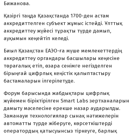
Бижанова.
Қазіргі таңда Қазақстанда 1700-ден астам
аккредиттелген субъект жұмыс істейді. Ұлттық
аккредиттеу жүйесі тұрақты түрде дамып,
ауқымын кеңейтіп келеді.
Биыл Қазақстан ЕАЭО-ға мүше мемлекеттердің
аккредиттеу органдары басшылары кеңесіне
төрағалық етіп, өзара сенімге негізделген
бірыңғай цифрлық кеңістік қалыптастыру
бастамаларын ілгерілетуде.
Форум барысында жабдықтары цифрлық
жүйемен біріктірілген Smart Labs зертханаларын
дамыту мәселесіне ерекше назар аударылды.
Заманауи технологиялар сынақ нәтижелерін
автоматты түрде жіберуге, көрсеткіштерді
оператордың қатысуынсыз тіркеуге, барлық