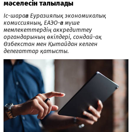
мәселесін талқылады
Іс-шараға Еуразиялық экономикалық
комиссияның, ЕАЭО-ға мүше
мемлекеттердің аккредиттеу
органдарының өкілдері, сондай-ақ
Өзбекстан мен Қытайдан келген
делегаттар қатысты.