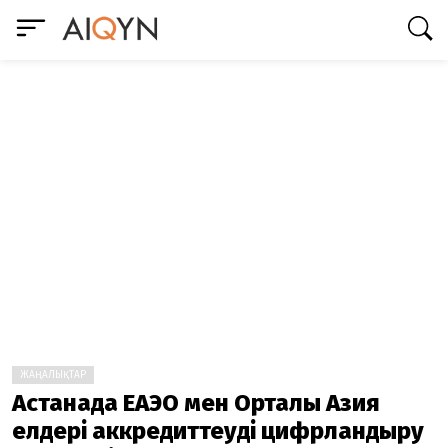
ЖАҢАЛЫҚТАР
Астанада ЕАЭО мен Орталық Азия
елдері аккредиттеуді цифрландыру