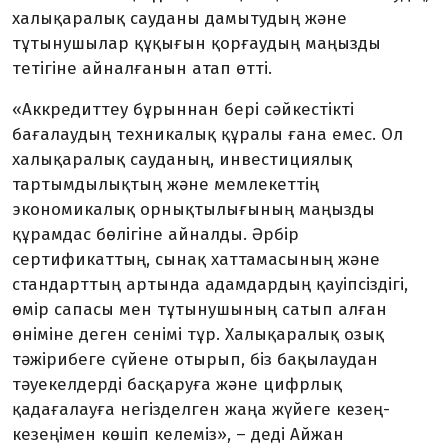
халықаралық сауданы дамытудың және
тұтынушылар құқығын қорғаудың маңызды
тетігіне айналғанын атап өтті.
«Аккредиттеу бұрыннан бері сәйкестікті
бағалаудың техникалық құралы ғана емес. Ол
халықаралық сауданың, инвестициялық
тартымдылықтың және мемлекеттің
экономикалық орнықтылығының маңызды
құрамдас бөлігіне айналды. Әрбір
сертификаттың, сынақ хаттамасының және
стандарттың артында адамдардың қауіпсіздігі,
өмір сапасы мен тұтынушының сатып алған
өніміне деген сенімі тұр. Халықаралық озық
тәжірибеге сүйене отырып, біз бақылаудан
тәуекелдерді басқаруға және цифрлық
қадағалауға негізделген жаңа жүйеге кезең-
кезеңімен көшіп келеміз», – деді Айжан