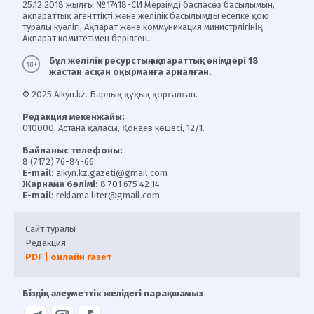
25.12.2018 жылғы №17418-СИ Мерзімді баспасөз басылымын,
ақпараттық агенттікті және желілік басылымды есепке қою
туралы куәлігі, Ақпарат және коммуникация министрлігінің
Ақпарат комитетімен берілген.
Бұл желілік ресурстың ақпараттық өнімдері 18
жастан асқан оқырманға арналған.
© 2025 Aikyn.kz. Барлық құқық қорғалған.
Редакция мекенжайы:
010000, Астана қаласы, Қонаев көшесі, 12/1.
Байланыс телефоны:
8 (7172) 76-84-66.
E-mail:
aikyn.kz.gazeti@gmail.com
Жарнама бөлімі:
8 701 675 42 14
E-mail:
reklama.liter@gmail.com
Сайт туралы
Редакция
PDF | онлайн газет
Біздің әлеуметтік желідегі парақшамыз