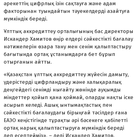
әрекеттің цифрлық ізін сақтауға және адам
факторынан туындайтын тәуекелдерді азайтуға
мүмкіндік береді.
Ұлттық аккредиттеу орталығының бас директоры
Искандер Хамитов өңір елдері сәйкестікті бағалау
нәтижелерін өзара тану мен сенім қалыптастыру
бағытында ортақ ұстанымдарға бет бұрып
отырғанын айтты.
«Қазақстан ұлттық аккредиттеу жүйесін дамыту,
үдерістерді цифрландыру және халықаралық
деңгейдегі сенімді нығайту жөнінде ауқымды
міндеттер қойып қана қоймай, оларды нақты іске
асырып келеді. Ашық ынтымақтастық пен
сәйкестікті бағалаудағы бірыңғай тәсілдер ғана
ЕАЭО кеңістігінде тұрақты әрі бәсекеге қабілетті
ортақ нарық қалыптастыруға мүмкіндік береді
деп есептейміз», – деді Искандер Хамитов.