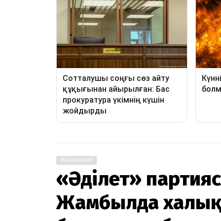
ЖАҢАЛЫҚТАР
«Әділет» партия
Жамбылда халық д