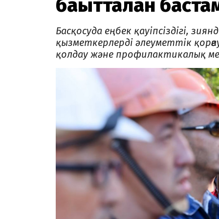
бағытталған бас
Басқосуда еңбек қауіпсіздігі, зия
қызметкерлерді әлеуметтік қорғау
қолдау және профилактикалық ме