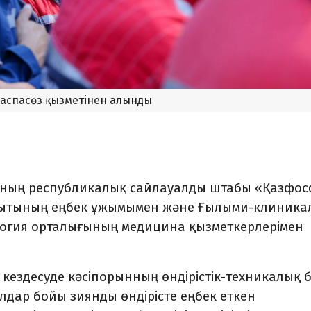
баспасөз қызметінен алынды
ының республикалық сайлауалды штабы «Қазфо
ытының еңбек ұжымымен және Ғылыми-клиника
огия орталығының медицина қызметкерлерімен
ездесуде кәсіпорынның өндірістік-техникалық б
дар бойы зиянды өндірісте еңбек еткен