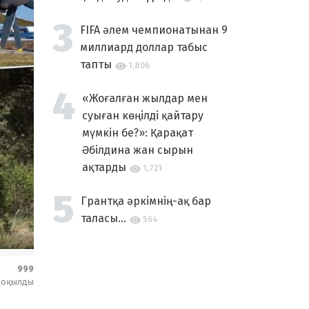
FIFA әлем чемпионатынан 9
миллиард доллар табыс
тапты
1,806
«Жоғалған жылдар мен
суыған көңілді қайтару
мүмкін бе?»: Қарақат
Әбілдина жан сырын
ақтарды
1,721
Грантқа әркімнің-ақ бар
таласы...
564
999
оқылды