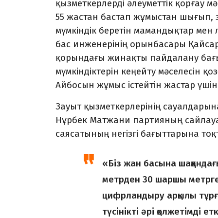
қызметкерлерді әлеуметтік қорғау мәс
55 жастан бастап жұмыстан шығып, 
мүмкіндік беретін мамандықтар мен 
бас инженерінің орынбасары Қайса
қорындағы жинақты пайдалану бағы
мүмкіндіктерін кеңейту мәселесін қ
Айбосын жұмыс істейтін жастар үшін 
Зауыт қызметкерлерінің сауалдарын
Нұрбек Матжани партияның сайлауа
саясатының негізгі бағыттарына тоқ
«Біз жан басына шаққанда
метрден 30 шаршы метрге
цифрландыру арқылы тұрғ
түсінікті әрі қолжетімді 