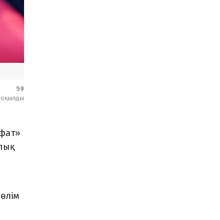
59
оқылды
сфат»
лық
өлім