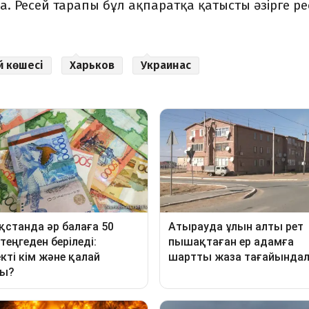
а. Ресей тарапы бұл ақпаратқа қатысты әзірге р
й көшесі
Харьков
Украинас