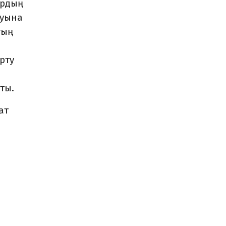
ардың
луына
тың
рту
ты.
ат