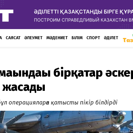
А
САЯСАТ
ӘЛЕУМЕТ
МӘДЕНИЕТ
БІЛІМ
СПОРТ
ӘДІЛЕТ
мағындағы бірқатар әске
ы жасады
бұл операцияларға қатысты пікір білдірді