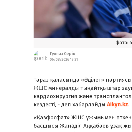
фото: 
Гүлназ Серік
06/08/2026 19:31
Тараз қаласында «Әділет» партияс
ЖШС минералды тыңайтқыштар зау
кардиохирургия және трансплантол
кездесті, - деп хабарлайды
Aikyn.kz.
«Қазфосфат» ЖШС ұжымымен өткен к
басшысы Жанәділ Аңқабаев ұзақ жыл