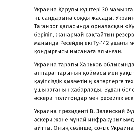
Украина Қарулы күштері 30 мамырға 
нысандарына соққы жасады. Украин
Таганрог қаласында орналасқан «К
беріліп, жанармай сақтайтын резер
маңында Ресейдің екі Ту-142 ұшағы
қондырғысы нысанаға алынған.
Украина тарапы Харьков облысынд
аппараттарының қоймасы мен уақы
қауіпсіздік қызметінің катерлерге т
ұшырағанын хабарлады. Бұдан бөле
әскери полигондар мен ресейлік әс
Украина президенті В. Зеленский бұл
әскери және мұнай инфрақұрылымд
айтты. Оның сөзінше, соғыс Украин