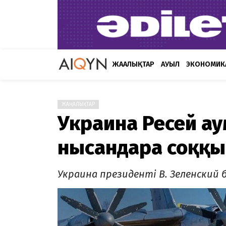
ЖАҢАЛЫҚТАР
АУЫЛ
ЭКОНОМИК
ЖАҢАЛЫҚТАР
Украина Ресей ау
нысандарға соққ
Украина президенті В. Зеленский 