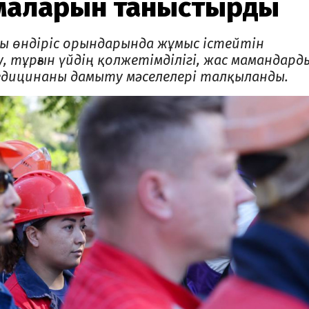
тамаларын таныстырды
нды өндіріс орындарында жұмыс істейтін
, тұрғын үйдің қолжетімділігі, жас мамандард
дицинаны дамыту мәселелері талқыланды.