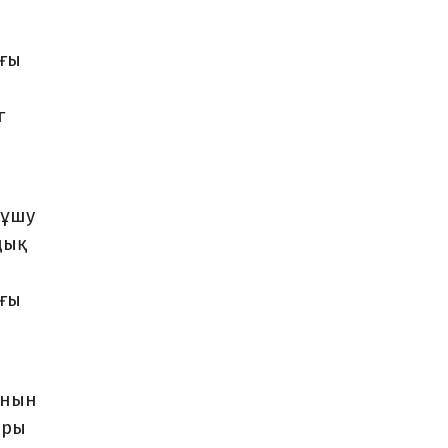
ағы
г
 ұшу
дық
ағы
ынын
ары