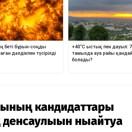
сының кандидаттары
енсаулығын нығайтуға