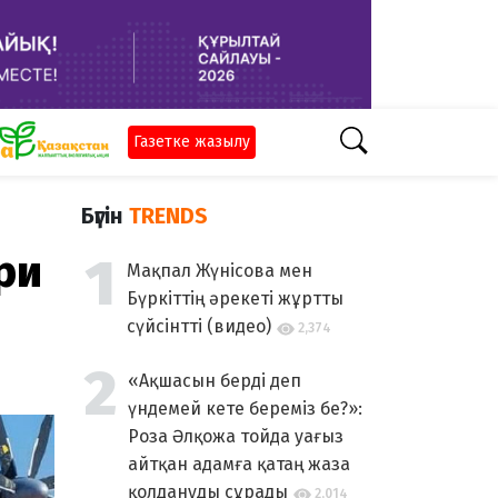
Газетке жазылу
Бүгін
TRENDS
ри
Мақпал Жүнісова мен
Бүркіттің әрекеті жұртты
сүйсінтті (видео)
2,374
«Ақшасын берді деп
үндемей кете береміз бе?»:
Роза Әлқожа тойда уағыз
айтқан адамға қатаң жаза
қолдануды сұрады
2,014