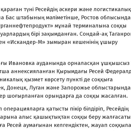
қараған түні Ресейдің әскери және логистикалық
а Бас штабының мәліметінше, Ростов облысынд
урганнефтепродукт» мұнай терминалына соққы
вуарлардың бірі зақымданған. Сондай-ақ Таганро
 мен «Искандер-М» зымыран кешенінің ұшыру
ағы Ивановка ауданында орналасқан ұшқышсыз
тша аннексияланған Қырымдағы Ресей Федерал
ехникалық қызмет көрсету пункті де соққыға
к, Донецк, Луган және Запорожье облыстарынд
кер шоғырланған орындарға да соққы жасалған.
 операцияларға қатысты пікір білдіріп, Ресейдің
арына алыс қашықтықтан соққы беру жалғасат
аға Ресей аумағынан келгендіктен, жауап соққыл