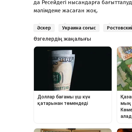
да Ресейдегі нысандарға бағытталуд
мәлімдеме жасаған жоқ.
Әскер
Украина соғыс
Ростовски