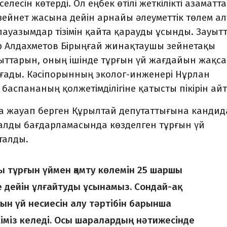
елесін көтерді. Ол еңбек өтілі жеткілікті азаматт
зейнет жасына дейін арнайы әлеуметтік төлем а
лауазымдар тізімін қайта қарауды ұсынды. Зауыт
р Алдахметов Бірыңғай жинақтаушы зейнетақы
ттарын, оның ішінде тұрғын үй жағдайын жақса
озғады. Кәсіпорынның эколог-инженері Нұрлан
баспананың қолжетімділігіне қатысты пікірін айт
а жауап берген Құрылтай депутаттығына кандид
лды бағдарламасында көзделген тұрғын үй
талды.
ғы тұрғын үймен қамту көлемін 25 шаршы
 дейін ұлғайтуды ұсынамыз. Сондай-ақ
ын үй несиесін алу тәртібін барынша
еткіміз келеді. Осы шаралардың нәтижесінде