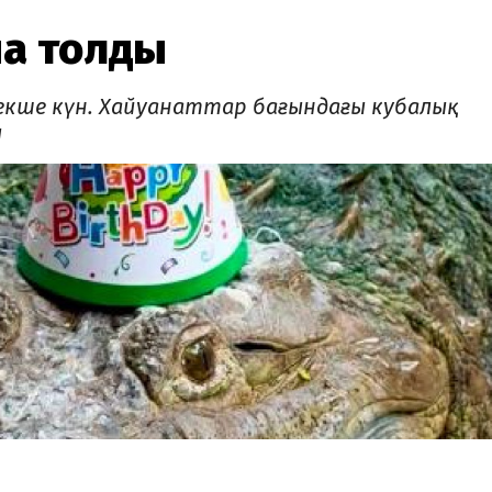
қа толды
кше күн. Хайуанаттар бағындағы кубалық
ы