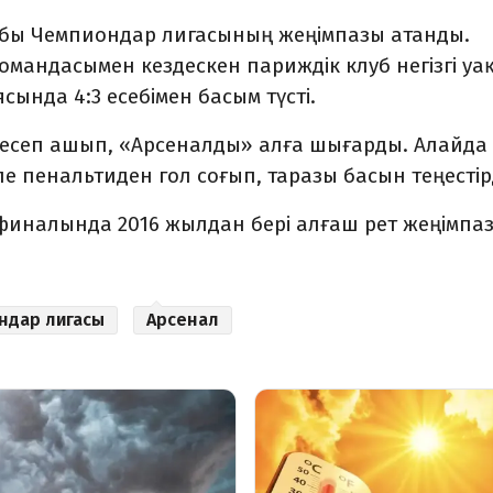
лубы Чемпиондар лигасының жеңімпазы атанды.
омандасымен кездескен париждік клуб негізгі уа
ясында 4:3 есебімен басым түсті.
 есеп ашып, «Арсеналды» алға шығарды. Алайда
 пенальтиден гол соғып, таразы басын теңестірд
иналында 2016 жылдан бері алғаш рет жеңімпа
ндар лигасы
Арсенал