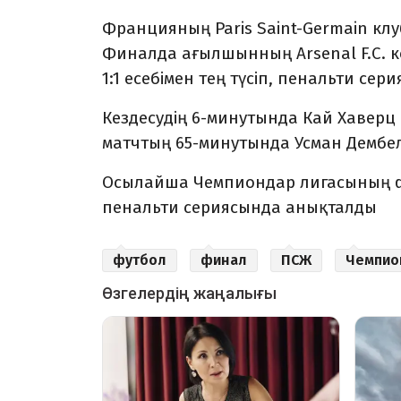
Францияның Paris Saint-Germain к
Финалда ағылшынның Arsenal F.C. к
1:1 есебімен тең түсіп, пенальти сери
Кездесудің 6-минутында Кай Хаверц
матчтың 65-минутында Усман Дембеле
Осылайша Чемпиондар лигасының ф
пенальти сериясында анықталды
футбол
финал
ПСЖ
Чемпио