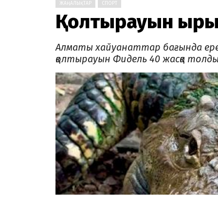
ЖАҢАЛЫҚТАР
СПОРТ
Қолтырауын қырық
Алматы хайуанаттар бағында ере
қолтырауын Фидель 40 жасқа толд