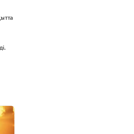
қытта
і.
з