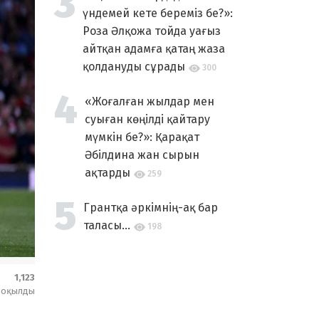
үндемей кете береміз бе?»:
Роза Әлқожа тойда уағыз
айтқан адамға қатаң жаза
қолдануды сұрады
300
«Жоғалған жылдар мен
суыған көңілді қайтару
мүмкін бе?»: Қарақат
Әбілдина жан сырын
ақтарды
259
Грантқа әркімнің-ақ бар
таласы...
198
1,123
оқылды