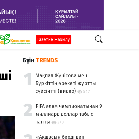
Газетке жазылу
Бүгін
TRENDS
ші
Мақпал Жүнісова мен
Бүркіттің әрекеті жұртты
сүйсінтті (видео)
547
FIFA әлем чемпионатынан 9
миллиард доллар табыс
тапты
370
«Ақшасын берді деп