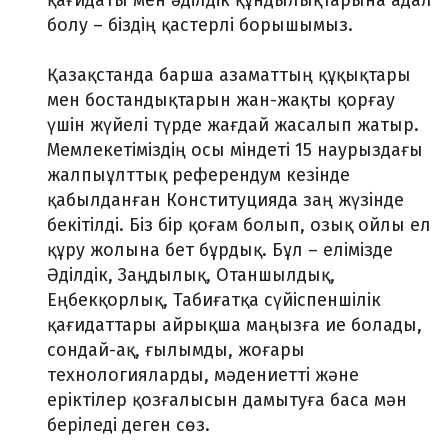
қағидаты мен әділдік құндылықтарына адал
болу – біздің қастерлі борышымыз.
Қазақстанда барша азаматтың құқықтары
мен бостандықтарын жан-жақты қорғау
үшін жүйелі түрде жағдай жасалып жатыр.
Мемлекетіміздің осы міндеті 15 наурыздағы
жалпыұлттық референдум кезінде
қабылданған Конституцияда заң жүзінде
бекітілді. Біз бір қоғам болып, озық ойлы ел
құру жолына бет бұрдық. Бұл – елімізде
Әділдік, Заңдылық, Отаншылдық,
Еңбекқорлық, Табиғатқа сүйіспеншілік
қағидаттары айрықша маңызға ие болады,
сондай-ақ, ғылымды, жоғары
технологияларды, мәдениетті және
еріктілер қозғалысын дамытуға баса мән
беріледі деген сөз.