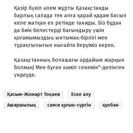
Қазір бүкіл әлем жұрты Қазақстанды
барлық салада тек алға қарай қадам басып
келе жатқан ел ретінде таниды. Біз бұдан
да биік белестерді бағындыру үшін
қоғамымыздың ынтымақ-бірлігі мен
тұрақтылығын нығайта беруіміз керек.
Қазақстанның болашағы әрдайым жарқын
болмақ! Мен бұған кәміл сенемін"-делінген
үндеуде.
Қасым-Жомарт Тоқаев
Еске алу
Ашаршылық
саяси қуғын-сүргін
құобан