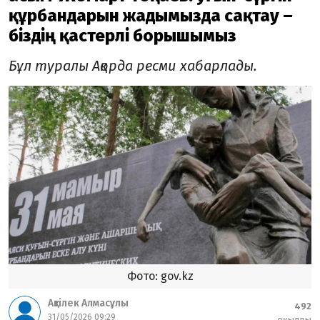
құрбандарын жадымызда сақтау –
біздің қастерлі борышымыз
Бұл туралы Ақорда ресми хабарлады.
Фото: gov.kz
Ақтілек Алмасұлы
492
31/05/2026 09:29
оқылды